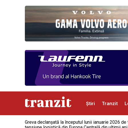
Știri
Tranzit
L
Greva declanșată la începutul lunii ianuarie 2026 de t
Abonamente
Publicitate
Contact
tensiune logistică din Europa Centrală din ultimii an