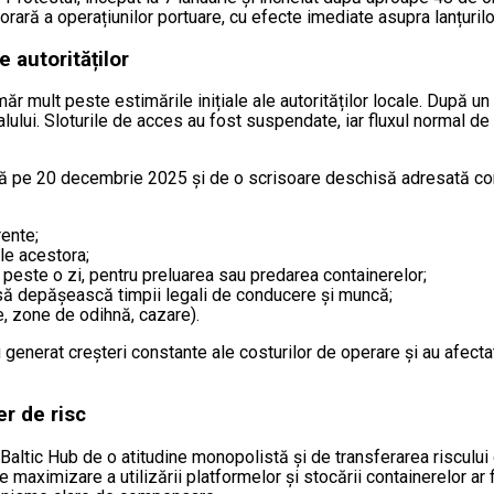
orară a operațiunilor portuare, cu efecte imediate asupra lanțurilo
e autorităților
măr mult peste estimările inițiale ale autorităților locale. După u
lului. Sloturile de acces au fost suspendate, iar fluxul normal de i
ă pe 20 decembrie 2025 și de o scrisoare deschisă adresată condu
ente;
ale acestora;
 peste o zi, pentru preluarea sau predarea containerelor;
g să depășească timpii legali de conducere și muncă;
te, zone de odihnă, cazare).
 generat creșteri constante ale costurilor de operare și au afectat fi
er de risc
altic Hub de o atitudine monopolistă și de transferarea riscului op
e maximizare a utilizării platformelor și stocării containerelor ar 