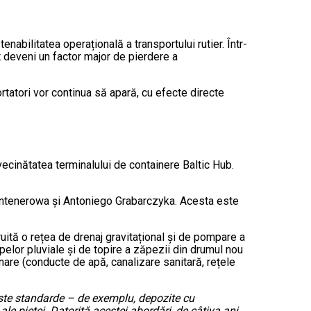
nabilitatea operațională a transportului rutier. Într-
t deveni un factor major de pierdere a
rtatori vor continua să apară, cu efecte directe
 vecinătatea terminalului de containere Baltic Hub.
Kontenerowa și Antoniego Grabarczyka. Acesta este
ruită o rețea de drenaj gravitațional și de pompare a
pelor pluviale și de topire a zăpezii din drumul nou
linare (conducte de apă, canalizare sanitară, rețele
peste standarde – de exemplu, depozite cu
le pieței. Datorită acestei abordări, de câțiva ani