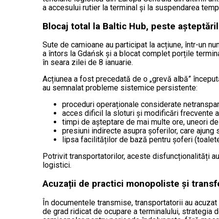
a accesului rutier la terminal și la suspendarea temp
Blocaj total la Baltic Hub, peste așteptăril
Sute de camioane au participat la acțiune, într-un nu
a întors la Gdańsk și a blocat complet porțile termina
în seara zilei de 8 ianuarie.
Acțiunea a fost precedată de o „grevă albă” început
au semnalat probleme sistemice persistente:
proceduri operaționale considerate netranspar
acces dificil la sloturi și modificări frecvente 
timpi de așteptare de mai multe ore, uneori de
presiuni indirecte asupra șoferilor, care ajun
lipsa facilităților de bază pentru șoferi (toale
Potrivit transportatorilor, aceste disfuncționalități au
logistici.
Acuzații de practici monopoliste și transf
În documentele transmise, transportatorii au acuzat B
de grad ridicat de ocupare a terminalului, strategia d