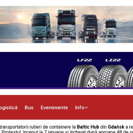
ogistică
Bus
Evenimente
Info
ransportatorii rutieri de containere la
Baltic Hub
din
Gdańsk
a re
i. Protestul, început la 7 ianuarie și încheiat după aproape 48 de