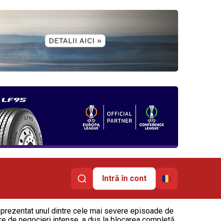
Intră în cont
prezentat unul dintre cele mai severe episoade de
 ore de negocieri intense, a dus la blocarea completă