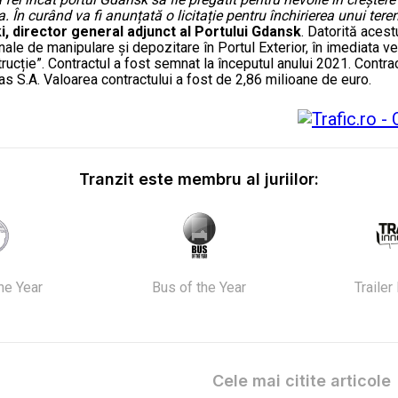
În curând va fi anunțată o licitație pentru închirierea unui teren
, director general adjunct al Portului Gdansk
. Datorită aces
ale de manipulare și depozitare în Portul Exterior, în imediata ve
trucție”. Contractul a fost semnat la începutul anului 2021. Contra
as S.A. Valoarea contractului a fost de 2,86 milioane de euro.
Tranzit este membru al juriilor:
the Year
Bus of the Year
Trailer
Cele mai citite articole