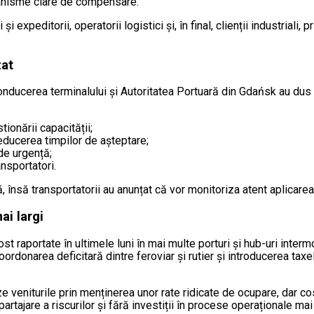
anisme clare de compensare.
expeditorii, operatorii logistici și, în final, clienții industriali, p
zat
 conducerea terminalului și Autoritatea Portuară din Gdańsk au du
ionării capacității;
educerea timpilor de așteptare;
 de urgență;
ansportatori.
ă, însă transportatorii au anunțat că vor monitoriza atent aplica
i largi
ost raportate în ultimele luni în mai multe porturi și hub-uri inter
coordonarea deficitară dintre feroviar și rutier și introducerea ta
e veniturile prin menținerea unor rate ridicate de ocupare, dar cos
artajare a riscurilor și fără investiții în procese operaționale ma