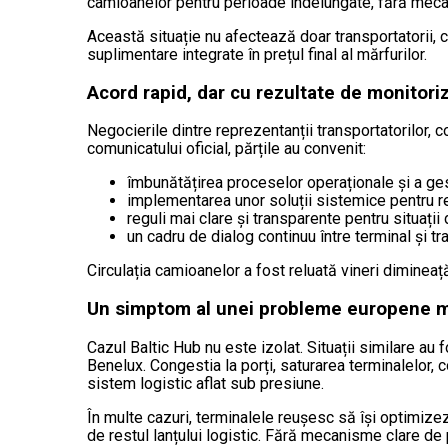
camioanelor pentru perioade îndelungate, fără mec
Această situație nu afectează doar transportatorii, ci și 
suplimentare integrate în prețul final al mărfurilor.
Acord rapid, dar cu rezultate de monitori
Negocierile dintre reprezentanții transportatorilor,
comunicatului oficial, părțile au convenit:
îmbunătățirea proceselor operaționale și a gest
implementarea unor soluții sistemice pentru r
reguli mai clare și transparente pentru situații
un cadru de dialog continuu între terminal și tr
Circulația camioanelor a fost reluată vineri dimineaț
Un simptom al unei probleme europene ma
Cazul Baltic Hub nu este izolat. Situații similare au f
Benelux. Congestia la porți, saturarea terminalelor, 
sistem logistic aflat sub presiune.
În multe cazuri, terminalele reușesc să își optimizez
de restul lanțului logistic. Fără mecanisme clare de p