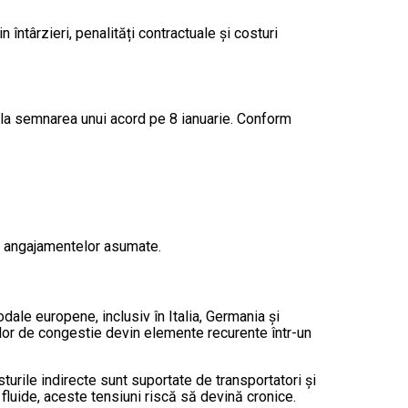
rin întârzieri, penalități contractuale și costuri
s la semnarea unui acord pe 8 ianuarie. Conform
rea angajamentelor asumate.
modale europene, inclusiv în Italia, Germania și
xelor de congestie devin elemente recurente într-un
turile indirecte sunt suportate de transportatori și
i fluide, aceste tensiuni riscă să devină cronice.