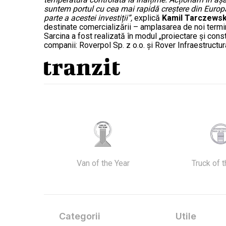
suntem portul cu cea mai rapidă creștere din Europa. 
parte a acestei investiții”,
explică
Kamil Tarczewski
destinate comercializării – amplasarea de noi termin
Sarcina a fost realizată în modul „proiectare și cons
companii: Roverpol Sp. z o.o. și Rover Infraestructur
Van of the Year
Truck of 
Categorii
Utile