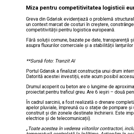
Miza pentru competitivitatea logisticii e
Greva din Gdańsk evidențiază o problemă structurală: l
un context marcat de costuri în creștere, constrânger
competitivității pentru logistica europeană.
Fără soluții comune, bazate pe date, transparență și 
asupra fluxurilor comerciale și a stabilității lanțurilo
**Sursă foto: Tranzit AI
Portul Gdansk a finalizat construcția unui drum intern
Datorită acestei investiții, este acum posibil accesu
Drumul acoperit cu beton are o lungime de aproximat
proiectat pentru traficul greu. Are 6 ieșiri – două pe
În cadrul sarcinii, a fost realizată o drenare comple
apelor pluviale, împreună cu o stație de pompare și 
construit și din zonele destinate închirierii. Este imp
electrice și de telecomunicații).
„Toate acestea în vederea viitorilor contractori, in
temperatură controlată la înălțime. Acționăm în așa f