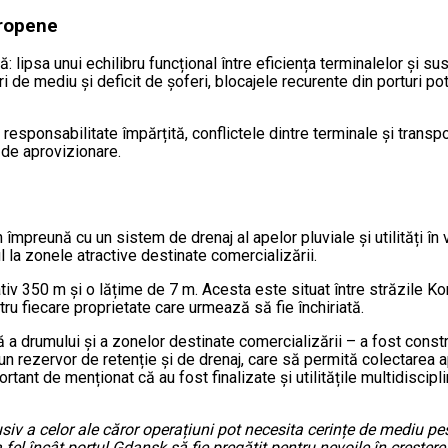
uropene
ipsa unui echilibru funcțional între eficiența terminalelor și suste
i de mediu și deficit de șoferi, blocajele recurente din porturi po
responsabilitate împărțită, conflictele dintre terminale și transpo
r de aprovizionare.
 împreună cu un sistem de drenaj al apelor pluviale și utilități în
l la zonele atractive destinate comercializării.
iv 350 m și o lățime de 7 m. Acesta este situat între străzile 
ntru fiecare proprietate care urmează să fie închiriată.
tă a drumului și a zonelor destinate comercializării – a fost const
un rezervor de retenție și de drenaj, care să permită colectarea a
ortant de menționat că au fost finalizate și utilitățile multidiscip
clusiv a celor ale căror operațiuni pot necesita cerințe de mediu 
el încât portul Gdansk să fie pregătit pentru nevoile în creștere a