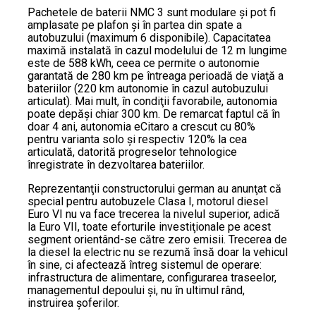
Pachetele de baterii NMC 3 sunt modulare şi pot fi
amplasate pe plafon şi în partea din spate a
autobuzului (maximum 6 disponibile). Capacitatea
maximă instalată în cazul modelului de 12 m lungime
este de 588 kWh, ceea ce permite o autonomie
garantată de 280 km pe întreaga perioadă de viaţă a
bateriilor (220 km autonomie în cazul autobuzului
articulat). Mai mult, în condiţii favorabile, autonomia
poate depăşi chiar 300 km. De remarcat faptul că în
doar 4 ani, autonomia eCitaro a crescut cu 80%
pentru varianta solo şi respectiv 120% la cea
articulată, datorită progreselor tehnologice
înregistrate în dezvoltarea bateriilor.
Reprezentanţii constructorului german au anunţat că
special pentru autobuzele Clasa I, motorul diesel
Euro VI nu va face trecerea la nivelul superior, adică
la Euro VII, toate eforturile investiţionale pe acest
segment orientând-se către zero emisii. Trecerea de
la diesel la electric nu se rezumă însă doar la vehicul
în sine, ci afectează întreg sistemul de operare:
infrastructura de alimentare, configurarea traseelor,
managementul depoului şi, nu în ultimul rând,
instruirea şoferilor.