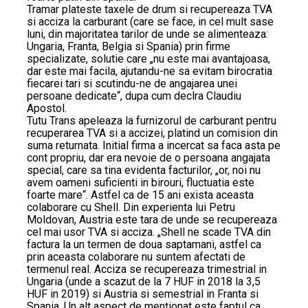
Tramar plateste taxele de drum si recupereaza TVA
si acciza la carburant (care se face, in cel mult sase
luni, din majoritatea tarilor de unde se alimenteaza:
Ungaria, Franta, Belgia si Spania) prin firme
specializate, solutie care „nu este mai avantajoasa,
dar este mai facila, ajutandu-ne sa evitam birocratia
fiecarei tari si scutindu-ne de angajarea unei
persoane dedicate“, dupa cum declra Claudiu
Apostol.
Tutu Trans apeleaza la furnizorul de carburant pentru
recuperarea TVA si a accizei, platind un comision din
suma returnata. Initial firma a incercat sa faca asta pe
cont propriu, dar era nevoie de o persoana angajata
special, care sa tina evidenta facturilor, „or, noi nu
avem oameni suficienti in birouri, fluctuatia este
foarte mare“. Astfel ca de 15 ani exista aceasta
colaborare cu Shell. Din experienta lui Petru
Moldovan, Austria este tara de unde se recupereaza
cel mai usor TVA si acciza. „Shell ne scade TVA din
factura la un termen de doua saptamani, astfel ca
prin aceasta colaborare nu suntem afectati de
termenul real. Acciza se recupereaza trimestrial in
Ungaria (unde a scazut de la 7 HUF in 2018 la 3,5
HUF in 2019) si Austria si semestrial in Franta si
Spania. Un alt aspect de mentionat este faptul ca