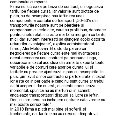
camionului cumparat.
Firma nu lucreaza pe baza de contract, ci negociaza
tariful pe fiecare cursa, iar valorile sunt dictate de
piata, nu de scumpirea sau ieftinirea unei
componente a costului de transport. „50-60% din
transporturile noastre sunt pe pierdere si
compensam cu celelalte, care au profit bun, deoarece
pentru unele relatii nu este marfa si mergem cu tarife
mici, dar suntem interesati sa ajungem acolo datorita
retururilor avantajoase“, explica administratorul
firmei, Alin Moldovan. El este de parere ca
negocierea pe fiecare cursa este mai avantajoasa
decat semnarea unui contract pe perioada lunga,
deoarece in cazul acestuia din urma te expui la toate
variabilele de costuri care apar pe durata lui si
tarifele nu prea se ajusteaza in pas cu scumpirile. In
plus, „am avut si noi contracte si partea urata in cazul
lor este ca in perioadele cand nu sunt curse ar trebui
sa fii acoperit, dar nu esti, ci clientii speculeaza
momentul, spun ca nu au marfuri si in schimb
angajeaza transportatori dispusi sa lucreze ieftin.
Deci nu are sens sa incheiem contrate cata vreme nu
mai exista seriozitate.“
In 2018 firma a platit mai bine si soferii, si
tractionistii, dar tarifele nu au crescut, dimpotriva,