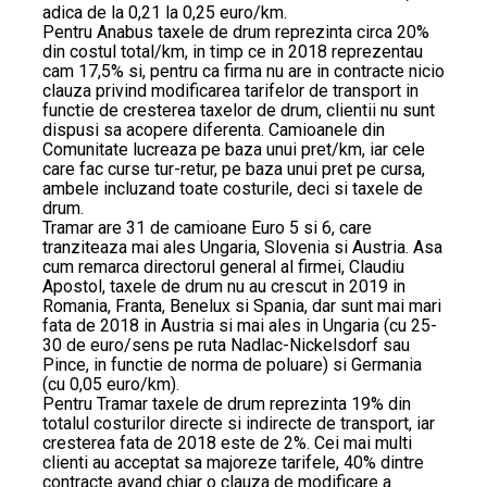
adica de la 0,21 la 0,25 euro/km.
Pentru Anabus taxele de drum reprezinta circa 20%
din costul total/km, in timp ce in 2018 reprezentau
cam 17,5% si, pentru ca firma nu are in contracte nicio
clauza privind modificarea tarifelor de transport in
functie de cresterea taxelor de drum, clientii nu sunt
dispusi sa acopere diferenta. Camioanele din
Comunitate lucreaza pe baza unui pret/km, iar cele
care fac curse tur-retur, pe baza unui pret pe cursa,
ambele incluzand toate costurile, deci si taxele de
drum.
Tramar are 31 de camioane Euro 5 si 6, care
tranziteaza mai ales Ungaria, Slovenia si Austria. Asa
cum remarca directorul general al firmei, Claudiu
Apostol, taxele de drum nu au crescut in 2019 in
Romania, Franta, Benelux si Spania, dar sunt mai mari
fata de 2018 in Austria si mai ales in Ungaria (cu 25-
30 de euro/sens pe ruta Nadlac-Nickelsdorf sau
Pince, in functie de norma de poluare) si Germania
(cu 0,05 euro/km).
Pentru Tramar taxele de drum reprezinta 19% din
totalul costurilor directe si indirecte de transport, iar
cresterea fata de 2018 este de 2%. Cei mai multi
clienti au acceptat sa majoreze tarifele, 40% dintre
contracte avand chiar o clauza de modificare a