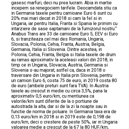
gasesc marfuri, deci nu prea lucram. Abia in martie
incepem sa renegociem tarifele. Deocamdata stiu ca
in Germania taxele pentru camioane Euro 6 sunt cu
20% mai mari decat in 2018 si cam la fel si in
Ungaria, iar pentru Italia, Franta si Spania le primim cu
intarziere de sase saptamani de la furnizorul nostru.“
Anabus Trans are 33 de camioane Euro 5, EEV si Euro
6, si tranziteaza cel mai des Romania, Ungaria,
Slovacia, Polonia, Cehia, Franta, Austria, Belgia,
Germania, Italia si Slovenia. Dintre acestea, in
Polonia, Cehia, Franta, Belgia si Italia taxele de drum
au ramas aproximativ la aceleasi valori din 2018, in
timp ce in Ungaria, Slovacia, Austria, Germania si
Slovenia s-au majorat, astfel ca, daca in 2018 o
traversare din Ungaria in Italia prin Slovenia, pentru
un camion Euro 6, costa 75 de euro, in 2019 costa 80
de euro (ambele preturi sunt fara TVA). In Austria
taxele au crescut in medie cu circa 3,5%, pana la
aproximativ 0,5 euro/km, cu mentiunea ca
valorile/km sunt diferite de la o portiune de
autostrada la alta, dar si de la zi la noapte sau in
functie de norma de poluare. In Germania taxa era de
0,13 euro/km in 2018 si in 2019 este de 0,198 de
euro/km, deci o crestere de peste 50%, iar in Ungaria
valoarea medie a crescut de la 67 la 80 HUF/km,