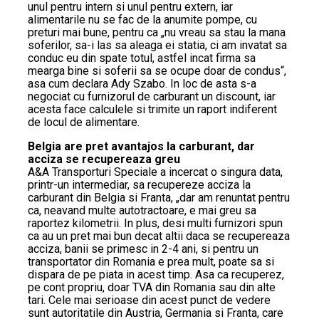
unul pentru intern si unul pentru extern, iar
alimentarile nu se fac de la anumite pompe, cu
preturi mai bune, pentru ca „nu vreau sa stau la mana
soferilor, sa-i las sa aleaga ei statia, ci am invatat sa
conduc eu din spate totul, astfel incat firma sa
mearga bine si soferii sa se ocupe doar de condus“,
asa cum declara Ady Szabo. In loc de asta s-a
negociat cu furnizorul de carburant un discount, iar
acesta face calculele si trimite un raport indiferent
de locul de alimentare.
Belgia are pret avantajos la carburant, dar
acciza se recupereaza greu
A&A Transporturi Speciale a incercat o singura data,
printr-un intermediar, sa recupereze acciza la
carburant din Belgia si Franta, „dar am renuntat pentru
ca, neavand multe autotractoare, e mai greu sa
raportez kilometrii. In plus, desi multi furnizori spun
ca au un pret mai bun decat altii daca se recupereaza
acciza, banii se primesc in 2-4 ani, si pentru un
transportator din Romania e prea mult, poate sa si
dispara de pe piata in acest timp. Asa ca recuperez,
pe cont propriu, doar TVA din Romania sau din alte
tari. Cele mai serioase din acest punct de vedere
sunt autoritatile din Austria, Germania si Franta, care