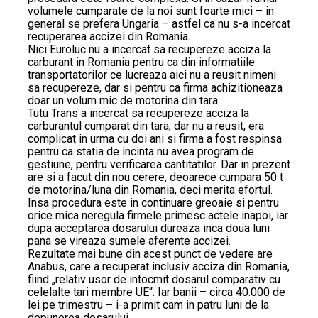
volumele cumparate de la noi sunt foarte mici – in
general se prefera Ungaria – astfel ca nu s-a incercat
recuperarea accizei din Romania.
Nici Euroluc nu a incercat sa recupereze acciza la
carburant in Romania pentru ca din informatiile
transportatorilor ce lucreaza aici nu a reusit nimeni
sa recupereze, dar si pentru ca firma achizitioneaza
doar un volum mic de motorina din tara.
Tutu Trans a incercat sa recupereze acciza la
carburantul cumparat din tara, dar nu a reusit, era
complicat in urma cu doi ani si firma a fost respinsa
pentru ca statia de incinta nu avea program de
gestiune, pentru verificarea cantitatilor. Dar in prezent
are si a facut din nou cerere, deoarece cumpara 50 t
de motorina/luna din Romania, deci merita efortul.
Insa procedura este in continuare greoaie si pentru
orice mica neregula firmele primesc actele inapoi, iar
dupa acceptarea dosarului dureaza inca doua luni
pana se vireaza sumele aferente accizei.
Rezultate mai bune din acest punct de vedere are
Anabus, care a recuperat inclusiv acciza din Romania,
fiind „relativ usor de intocmit dosarul comparativ cu
celelalte tari membre UE“. Iar banii – circa 40.000 de
lei pe trimestru – i-a primit cam in patru luni de la
depunerea dosarului.