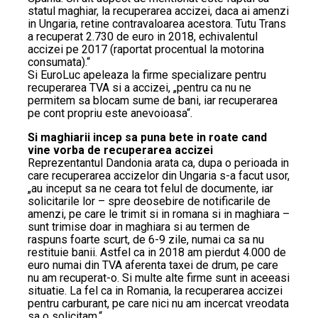
statul maghiar, la recuperarea accizei, daca ai amenzi
in Ungaria, retine contravaloarea acestora. Tutu Trans
a recuperat 2.730 de euro in 2018, echivalentul
accizei pe 2017 (raportat procentual la motorina
consumata).“
Si EuroLuc apeleaza la firme specializare pentru
recuperarea TVA si a accizei, „pentru ca nu ne
permitem sa blocam sume de bani, iar recuperarea
pe cont propriu este anevoioasa“.
Si maghiarii incep sa puna bete in roate cand
vine vorba de recuperarea accizei
Reprezentantul Dandonia arata ca, dupa o perioada in
care recuperarea accizelor din Ungaria s-a facut usor,
„au inceput sa ne ceara tot felul de documente, iar
solicitarile lor – spre deosebire de notificarile de
amenzi, pe care le trimit si in romana si in maghiara –
sunt trimise doar in maghiara si au termen de
raspuns foarte scurt, de 6-9 zile, numai ca sa nu
restituie banii. Astfel ca in 2018 am pierdut 4.000 de
euro numai din TVA aferenta taxei de drum, pe care
nu am recuperat-o. Si multe alte firme sunt in aceeasi
situatie. La fel ca in Romania, la recuperarea accizei
pentru carburant, pe care nici nu am incercat vreodata
sa o solicitam.“