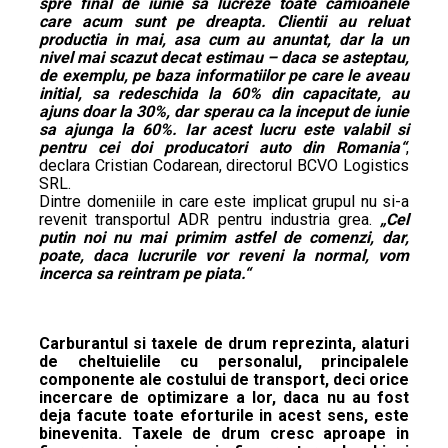
spre final de iunie sa lucreze toate camioanele
care acum sunt pe dreapta. Clientii au reluat
productia in mai, asa cum au anuntat, dar la un
nivel mai scazut decat estimau – daca se asteptau,
de exemplu, pe baza informatiilor pe care le aveau
initial, sa redeschida la 60% din capacitate, au
ajuns doar la 30%, dar sperau ca la inceput de iunie
sa ajunga la 60%. Iar acest lucru este valabil si
pentru cei doi producatori auto din Romania“
,
declara Cristian Codarean, directorul BCVO Logistics
SRL.
Dintre domeniile in care este implicat grupul nu si-a
revenit transportul ADR pentru industria grea.
„Cel
putin noi nu mai primim astfel de comenzi, dar,
poate, daca lucrurile vor reveni la normal, vom
incerca sa reintram pe piata.“
Carburantul si taxele de drum reprezinta, alaturi
de cheltuielile cu personalul, principalele
componente ale costului de transport, deci orice
incercare de optimizare a lor, daca nu au fost
deja facute toate eforturile in acest sens, este
binevenita. Taxele de drum cresc aproape in