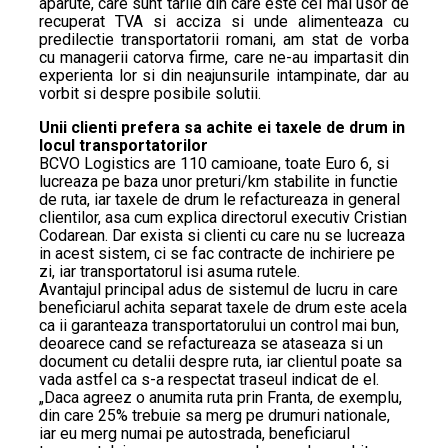
aparute, care sunt tarile din care este cel mai usor de
recuperat TVA si acciza si unde alimenteaza cu
predilectie transportatorii romani, am stat de vorba
cu managerii catorva firme, care ne-au impartasit din
experienta lor si din neajunsurile intampinate, dar au
vorbit si despre posibile solutii.
Unii clienti prefera sa achite ei taxele de drum in
locul transportatorilor
BCVO Logistics are 110 camioane, toate Euro 6, si
lucreaza pe baza unor preturi/km stabilite in functie
de ruta, iar taxele de drum le refactureaza in general
clientilor, asa cum explica directorul executiv Cristian
Codarean. Dar exista si clienti cu care nu se lucreaza
in acest sistem, ci se fac contracte de inchiriere pe
zi, iar transportatorul isi asuma rutele.
Avantajul principal adus de sistemul de lucru in care
beneficiarul achita separat taxele de drum este acela
ca ii garanteaza transportatorului un control mai bun,
deoarece cand se refactureaza se ataseaza si un
document cu detalii despre ruta, iar clientul poate sa
vada astfel ca s-a respectat traseul indicat de el.
„Daca agreez o anumita ruta prin Franta, de exemplu,
din care 25% trebuie sa merg pe drumuri nationale,
iar eu merg numai pe autostrada, beneficiarul