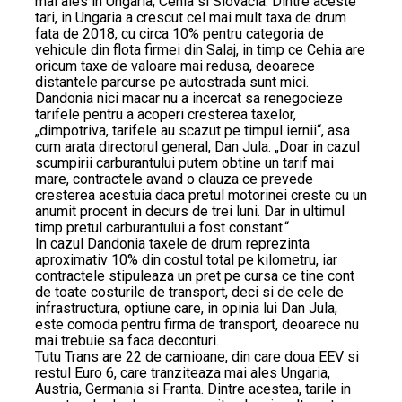
mai ales in Ungaria, Cehia si Slovacia. Dintre aceste
tari, in Ungaria a crescut cel mai mult taxa de drum
fata de 2018, cu circa 10% pentru categoria de
vehicule din flota firmei din Salaj, in timp ce Cehia are
oricum taxe de valoare mai redusa, deoarece
distantele parcurse pe autostrada sunt mici.
Dandonia nici macar nu a incercat sa renegocieze
tarifele pentru a acoperi cresterea taxelor,
„dimpotriva, tarifele au scazut pe timpul iernii“, asa
cum arata directorul general, Dan Jula. „Doar in cazul
scumpirii carburantului putem obtine un tarif mai
mare, contractele avand o clauza ce prevede
cresterea acestuia daca pretul motorinei creste cu un
anumit procent in decurs de trei luni. Dar in ultimul
timp pretul carburantului a fost constant.“
In cazul Dandonia taxele de drum reprezinta
aproximativ 10% din costul total pe kilometru, iar
contractele stipuleaza un pret pe cursa ce tine cont
de toate costurile de transport, deci si de cele de
infrastructura, optiune care, in opinia lui Dan Jula,
este comoda pentru firma de transport, deoarece nu
mai trebuie sa faca deconturi.
Tutu Trans are 22 de camioane, din care doua EEV si
restul Euro 6, care tranziteaza mai ales Ungaria,
Austria, Germania si Franta. Dintre acestea, tarile in