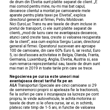
de drum din Elvetia sunt platite separat de client. „E
mai comod pentru mine, nu-mi mai bat capul,
deoarece clientul a montat pe camioanele mele
aparate pentru plata taxei pe Elvetia“, explica
directorul general al firmei, Petru Moldovan.
Nici EuroLuc Trans nu are taxele de drum incluse in
pretul de transport, ci ele sunt platite separat de
clienti, „mod de lucru care ne avantajeaza deoarece,
atunci cand creste taxa, creste si valoarea recuperata
de la client“, asa cum explica Sergiu Lucan, directorul
general al firmei. Operatorul sucevean are aproape
100 de camioane, din care 60% Euro 6, iar restul, Euro
5, isi desfasoara activitatea in Belgia, Olanda, Franta,
Germania, Luxemburg, Anglia, Elvetia, Austria si, asa
cum remarca reprezentantul sau, taxele de drum sunt
mai mari in 2019 in toate tarile prin care se trece.
Negocierea pe cursa este uneori mai
avantajoasa decat tariful fix pe an
A&A Transporturi Speciale are cinci camioane si 29
de semiremorci proprii si apeleaza fie la tractionisti,
fie la soferi pe care ii incurajeaza sa lucreze pe cont
propriu, le vinde autovehicule, le achita motorina si
taxele de drum si le ofera curse, iar ei, in schimb,
platesc rate timp de 1-5 ani, in functie de valoarea