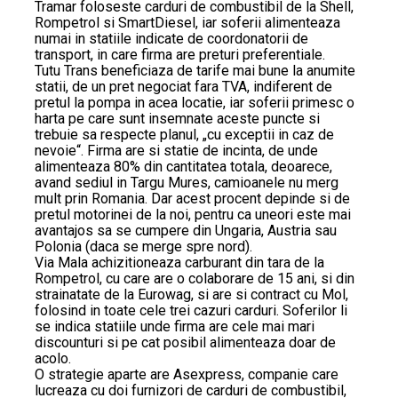
Tramar foloseste carduri de combustibil de la Shell,
Rompetrol si SmartDiesel, iar soferii alimenteaza
numai in statiile indicate de coordonatorii de
transport, in care firma are preturi preferentiale.
Tutu Trans beneficiaza de tarife mai bune la anumite
statii, de un pret negociat fara TVA, indiferent de
pretul la pompa in acea locatie, iar soferii primesc o
harta pe care sunt insemnate aceste puncte si
trebuie sa respecte planul, „cu exceptii in caz de
nevoie“. Firma are si statie de incinta, de unde
alimenteaza 80% din cantitatea totala, deoarece,
avand sediul in Targu Mures, camioanele nu merg
mult prin Romania. Dar acest procent depinde si de
pretul motorinei de la noi, pentru ca uneori este mai
avantajos sa se cumpere din Ungaria, Austria sau
Polonia (daca se merge spre nord).
Via Mala achizitioneaza carburant din tara de la
Rompetrol, cu care are o colaborare de 15 ani, si din
strainatate de la Eurowag, si are si contract cu Mol,
folosind in toate cele trei cazuri carduri. Soferilor li
se indica statiile unde firma are cele mai mari
discounturi si pe cat posibil alimenteaza doar de
acolo.
O strategie aparte are Asexpress, companie care
lucreaza cu doi furnizori de carduri de combustibil,