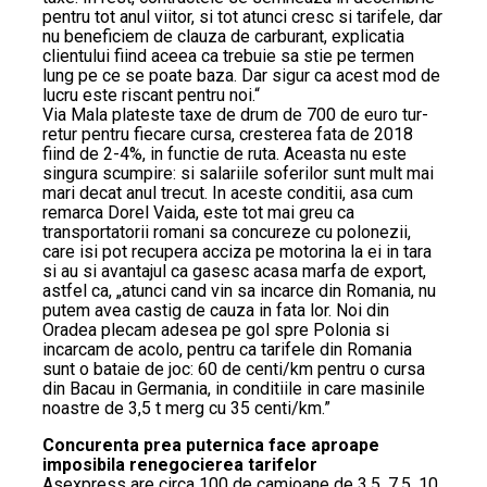
pentru tot anul viitor, si tot atunci cresc si tarifele, dar
nu beneficiem de clauza de carburant, explicatia
clientului fiind aceea ca trebuie sa stie pe termen
lung pe ce se poate baza. Dar sigur ca acest mod de
lucru este riscant pentru noi.“
Via Mala plateste taxe de drum de 700 de euro tur-
retur pentru fiecare cursa, cresterea fata de 2018
fiind de 2-4%, in functie de ruta. Aceasta nu este
singura scumpire: si salariile soferilor sunt mult mai
mari decat anul trecut. In aceste conditii, asa cum
remarca Dorel Vaida, este tot mai greu ca
transportatorii romani sa concureze cu polonezii,
care isi pot recupera acciza pe motorina la ei in tara
si au si avantajul ca gasesc acasa marfa de export,
astfel ca, „atunci cand vin sa incarce din Romania, nu
putem avea castig de cauza in fata lor. Noi din
Oradea plecam adesea pe gol spre Polonia si
incarcam de acolo, pentru ca tarifele din Romania
sunt o bataie de joc: 60 de centi/km pentru o cursa
din Bacau in Germania, in conditiile in care masinile
noastre de 3,5 t merg cu 35 centi/km.”
Concurenta prea puternica face aproape
imposibila renegocierea tarifelor
Asexpress are circa 100 de camioane de 3,5, 7,5, 10