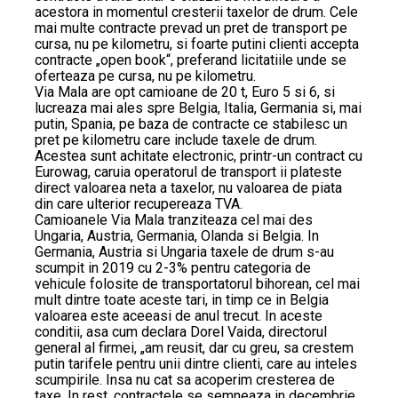
acestora in momentul cresterii taxelor de drum. Cele
mai multe contracte prevad un pret de transport pe
cursa, nu pe kilometru, si foarte putini clienti accepta
contracte „open book“, preferand licitatiile unde se
oferteaza pe cursa, nu pe kilometru.
Via Mala are opt camioane de 20 t, Euro 5 si 6, si
lucreaza mai ales spre Belgia, Italia, Germania si, mai
putin, Spania, pe baza de contracte ce stabilesc un
pret pe kilometru care include taxele de drum.
Acestea sunt achitate electronic, printr-un contract cu
Eurowag, caruia operatorul de transport ii plateste
direct valoarea neta a taxelor, nu valoarea de piata
din care ulterior recupereaza TVA.
Camioanele Via Mala tranziteaza cel mai des
Ungaria, Austria, Germania, Olanda si Belgia. In
Germania, Austria si Ungaria taxele de drum s-au
scumpit in 2019 cu 2-3% pentru categoria de
vehicule folosite de transportatorul bihorean, cel mai
mult dintre toate aceste tari, in timp ce in Belgia
valoarea este aceeasi de anul trecut. In aceste
conditii, asa cum declara Dorel Vaida, directorul
general al firmei, „am reusit, dar cu greu, sa crestem
putin tarifele pentru unii dintre clienti, care au inteles
scumpirile. Insa nu cat sa acoperim cresterea de
taxe. In rest, contractele se semneaza in decembrie