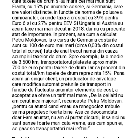
care taxele de drum s-au marit cel mai mult sunt
Franta, cu 15% pe anumite sosele, si Germania, care
are valori distincte, in functie de norma de poluare a
camioanelor, si unde taxa a crescut cu 39% pentru
Euro 6 si cu 27% pentru EEV. Si Ungaria si Austria au
acum taxe mai mari decat in 2018, dar nu cu procente
atat de importante. In prezent, asa cum a calculat
Petru Moldovan, la o cursa de Germania costurile
sunt cu 100 de euro mai mari (circa 0,03% din costul
total al cursei) fata de anul trecut numai din cauza
scumpirii taxelor de drum. Spre exemplu, la o medie
de 3.500 km, transportatorul plateste aproximativ
700 de euro pentru taxele de drum. Iar ca procent din
costul total/km taxele de drum reprezinta 15%. Pana
acum un singur client, un producator de anvelope
care modifica automat preturile de transport in
functie de fluctuatia anumitor elemente de cost, a
acceptat sa ofere un tarif mai mare. „De la ceilalti nu
am cerut inca majorari“, recunoaste Petru Moldovan,
„pentru ca atunci cand vreau sa renegociez trebuie
sa ma pregatesc foarte bine. Asa ca deocamdata
doar i-am anuntat, nu am si purtat discutii, insa nici nu
sunt sanse foarte mari cata vreme, asa cum spun ei,
se gasesc transportatori mai ieftini.“