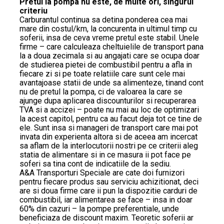
Pretul la pompa nu este, de multe ori, singurul
criteriu
Carburantul continua sa detina ponderea cea mai
mare din costul/km, la concurenta in ultimul timp cu
soferii, insa de ceva vreme pretul este stabil. Unele
firme – care calculeaza cheltuielile de transport pana
la a doua zecimala si au angajati care se ocupa doar
de studierea pietei de combustibil pentru a afla in
fiecare zi si pe toate relatiile care sunt cele mai
avantajoase statii de unde sa alimenteze, tinand cont
nu de pretul la pompa, ci de valoarea la care se
ajunge dupa aplicarea discounturilor si recuperarea
TVA si a accizei – poate nu mai au loc de optimizari
la acest capitol, pentru ca au facut deja tot ce tine de
ele. Sunt insa si manageri de transport care mai pot
invata din experienta altora si de aceea am incercat
sa aflam de la interlocutorii nostri pe ce criterii aleg
statia de alimentare si in ce masura ii pot face pe
soferi sa tina cont de indicatiile de la sediu.
A&A Transporturi Speciale are cate doi furnizori
pentru fiecare produs sau serviciu achizitionat, deci
are si doua firme care ii pun la dispozitie carduri de
combustibil, iar alimentarea se face – insa in doar
60% din cazuri – la pompe preferentiale, unde
beneficiaza de discount maxim. Teoretic soferii ar