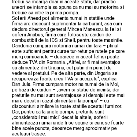
trebui sa mearga doar in aceste statii, dar practic
uneori se intampla sa spuna ca nu mai au motorina si
trebuie sa intre la prima pompa.
Soferii Ahead pot alimenta numai in statiile unde
firma are discount suplimentar la carburant, asa cum
declara directorul general Mircea Manescu, la fel si
soferii Anabus, firma care foloseste carduri de
combustibil de la IDS si Shell, pentru toate masinile.
Dandonia cumpara motorina numai din tara – plinul
este suficient pentru curse tur-retur pe rutele pe care
merg camioanele – deoarece in acest fel isi poate
deduce TVA din Romania. „Altfel, ar fi mai avantajos
sa alimentez din Ungaria, cel putin din punct de
vedere al pretului. Pe de alta parte, din Ungaria se
recupereaza foarte greu TVA si accizele“, explica
Dan Jula. Firma cumpara motorina numai de la Mol,
pe baza de carduri – „avem si statie de incinta, dar
preturile nu mai sunt avantajoase si deranjul este mai
mare decat in cazul alimentarii la pompa“ – cu
discounturi similare la toate statiile acestui furnizor.
Dar, pentru ca la unele pompe preturile sunt
„considerabil mai mici“ decat la altele, soferii
alimenteaza numai unde li se spune si cunosc foarte
bine acele puncte, deoarece merg aproximativ pe
aceleasi trasee.