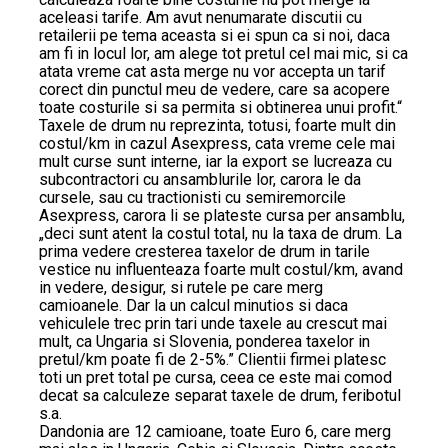
aceleasi tarife. Am avut nenumarate discutii cu
retailerii pe tema aceasta si ei spun ca si noi, daca
am fi in locul lor, am alege tot pretul cel mai mic, si ca
atata vreme cat asta merge nu vor accepta un tarif
corect din punctul meu de vedere, care sa acopere
toate costurile si sa permita si obtinerea unui profit.“
Taxele de drum nu reprezinta, totusi, foarte mult din
costul/km in cazul Asexpress, cata vreme cele mai
mult curse sunt interne, iar la export se lucreaza cu
subcontractori cu ansamblurile lor, carora le da
cursele, sau cu tractionisti cu semiremorcile
Asexpress, carora li se plateste cursa per ansamblu,
„deci sunt atent la costul total, nu la taxa de drum. La
prima vedere cresterea taxelor de drum in tarile
vestice nu influenteaza foarte mult costul/km, avand
in vedere, desigur, si rutele pe care merg
camioanele. Dar la un calcul minutios si daca
vehiculele trec prin tari unde taxele au crescut mai
mult, ca Ungaria si Slovenia, ponderea taxelor in
pretul/km poate fi de 2-5%.” Clientii firmei platesc
toti un pret total pe cursa, ceea ce este mai comod
decat sa calculeze separat taxele de drum, feribotul
s.a.
Dandonia are 12 camioane, toate Euro 6, care merg