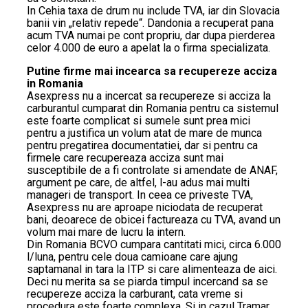
In Cehia taxa de drum nu include TVA, iar din Slovacia
banii vin „relativ repede“. Dandonia a recuperat pana
acum TVA numai pe cont propriu, dar dupa pierderea
celor 4.000 de euro a apelat la o firma specializata.
Putine firme mai incearca sa recupereze acciza
in Romania
Asexpress nu a incercat sa recupereze si acciza la
carburantul cumparat din Romania pentru ca sistemul
este foarte complicat si sumele sunt prea mici
pentru a justifica un volum atat de mare de munca
pentru pregatirea documentatiei, dar si pentru ca
firmele care recupereaza acciza sunt mai
susceptibile de a fi controlate si amendate de ANAF,
argument pe care, de altfel, l-au adus mai multi
manageri de transport. In ceea ce priveste TVA,
Asexpress nu are aproape niciodata de recuperat
bani, deoarece de obicei factureaza cu TVA, avand un
volum mai mare de lucru la intern.
Din Romania BCVO cumpara cantitati mici, circa 6.000
l/luna, pentru cele doua camioane care ajung
saptamanal in tara la ITP si care alimenteaza de aici.
Deci nu merita sa se piarda timpul incercand sa se
recupereze acciza la carburant, cata vreme si
procedura este foarte complexa. Si in cazul Tramar