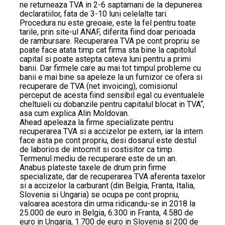
ne returneaza TVA in 2-6 saptamani de la depunerea
declaratiilor, fata de 3-10 luni celelalte tari.
Procedura nu este greoaie, este la fel pentru toate
tarile, prin site-ul ANAF, diferita fiind doar perioada
de rambursare. Recuperarea TVA pe cont propriu se
poate face atata timp cat firma sta bine la capitolul
capital si poate astepta cateva luni pentru a primi
banii. Dar firmele care au mai tot timpul probleme cu
banii e mai bine sa apeleze la un furnizor ce ofera si
recuperare de TVA (net invoicing), comisionul
perceput de acesta fiind sensibil egal cu eventualele
cheltuieli cu dobanzile pentru capitalul blocat in TVA“,
asa cum explica Alin Moldovan.
Ahead apeleaza la firme specializate pentru
recuperarea TVA si a accizelor pe extern, iar la intern
face asta pe cont propriu, desi dosarul este destul
de laborios de intocmit si costisitor ca timp.
Termenul mediu de recuperare este de un an.
Anabus plateste taxele de drum prin firme
specializate, dar de recuperarea TVA aferenta taxelor
si a accizelor la carburant (din Belgia, Franta, Italia,
Slovenia si Ungaria) se ocupa pe cont propriu,
valoarea acestora din urma ridicandu-se in 2018 la
25.000 de euro in Belgia, 6.300 in Franta, 4.580 de
euro in Ungaria, 1.700 de euro in Slovenia si 200 de