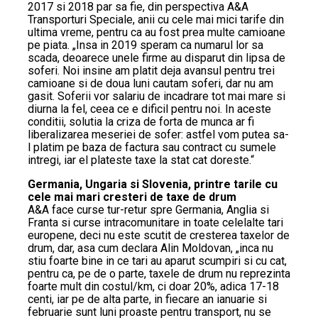
2017 si 2018 par sa fie, din perspectiva A&A
Transporturi Speciale, anii cu cele mai mici tarife din
ultima vreme, pentru ca au fost prea multe camioane
pe piata. „Insa in 2019 speram ca numarul lor sa
scada, deoarece unele firme au disparut din lipsa de
soferi. Noi insine am platit deja avansul pentru trei
camioane si de doua luni cautam soferi, dar nu am
gasit. Soferii vor salariu de incadrare tot mai mare si
diurna la fel, ceea ce e dificil pentru noi. In aceste
conditii, solutia la criza de forta de munca ar fi
liberalizarea meseriei de sofer: astfel vom putea sa-
l platim pe baza de factura sau contract cu sumele
intregi, iar el plateste taxe la stat cat doreste.“
Germania, Ungaria si Slovenia, printre tarile cu
cele mai mari cresteri de taxe de drum
A&A face curse tur-retur spre Germania, Anglia si
Franta si curse intracomunitare in toate celelalte tari
europene, deci nu este scutit de cresterea taxelor de
drum, dar, asa cum declara Alin Moldovan, „inca nu
stiu foarte bine in ce tari au aparut scumpiri si cu cat,
pentru ca, pe de o parte, taxele de drum nu reprezinta
foarte mult din costul/km, ci doar 20%, adica 17-18
centi, iar pe de alta parte, in fiecare an ianuarie si
februarie sunt luni proaste pentru transport, nu se