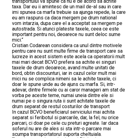
transportului va spune ca nu e de acord sa achite
taxa. Dar eu ii amintesc de un mail de-al sau in care
imi spunea ca marfa trebuie sa ajunga repede, la care
eu am raspuns ca daca mergem pe drum national
vom intarzia, dupa care el a acceptat sa mergem pe
autostrada. Si atunci plateste taxele, ceea ce este
important pentru noi, deoarece nu sunt deloc sume
mici.“
Cristian Codarean considera ca unul dintre motivele
pentru care nu sunt multe firme de transport care sa
lucreze in acest sistem este acela ca operatorii mult
mai mari decat BCVO prefera sa achite ei singuri
taxele de drum deoarece, avand multe unitati de
bord, obtin discounturi, iar in cazul celor mult mai
mici nu se complica nimeni sa le achite taxele, ci
doar le spune unde au de ajuns cu marfa. Si, intr-
adevar, dintre firmele cu ai caror manageri am stat de
vorba pe aceste teme, numai uneia dintre ele si
numai pe o singura ruta ii sunt achitate taxele de
drum separat de restul costurilor de transport
In cazul BCVO beneficiarul serviciului mai achita
separat si feribotul si parcarile, dar, la fel, nu orice
parcari, ci doar pe cele cu preturi agreate. Iar daca
soferul nu are de ales si sta intr-o parcare mai
scumpa transportatorul suporta cheltuiala.