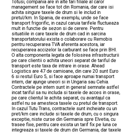
Totusi, compania are in alte tari filiale al caror
management se face tot din Romania, dar care isi
achita singure taxele de drum si le includ in
pretul/km. In Spania, de exemplu, unde se face
transport frigorific, in cazul caruia tarifele fluctueaza
mult in functie de sezon si de cerere. Pentru
situatiile in care taxele de drum cad in sarcina
transportatorului exista o colaborare cu Remobis
pentru recuperarea TVA aferenta acestora, iar
recuperarea accizelor la carburant se face prin BHI.
O alta componenta legata de folosirea infrastructurii
pe care clientii o achita uneori separat de tariful de
transport este taxa de intrare in orase. Ahead
Logistics are 47 de camioane, din care 20 sunt Euro
6 si restul Euro 5, si face aproape numai transport
intern, dar ajunge uneori si in Ungaria sau Cehia.
Contractele pe intern sunt in general semnate astfel
incat tariful sa nu includa si taxele de acces in orase,
pe care clientul le achita separat, cu avantajul ca
astfel nu se amesteca taxele cu pretul de transport.
In cazul Tutu Trans, contractele sunt incheiate cu un
pret/km care include si taxele de drum, cu o singura
exceptie, niste curse din Germania spre Elvetia, cu
trasee fixe, pentru care exista un tarif fix pe luna ce
integreaza si taxele de drum din Germania, dar taxele