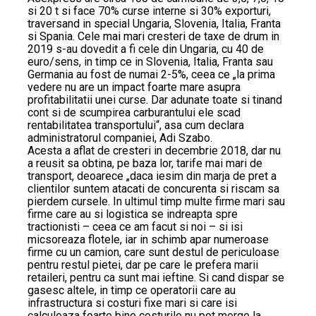
si 20 t si face 70% curse interne si 30% exporturi,
traversand in special Ungaria, Slovenia, Italia, Franta
si Spania. Cele mai mari cresteri de taxe de drum in
2019 s-au dovedit a fi cele din Ungaria, cu 40 de
euro/sens, in timp ce in Slovenia, Italia, Franta sau
Germania au fost de numai 2-5%, ceea ce „la prima
vedere nu are un impact foarte mare asupra
profitabilitatii unei curse. Dar adunate toate si tinand
cont si de scumpirea carburantului ele scad
rentabilitatea transportului“, asa cum declara
administratorul companiei, Adi Szabo.
Acesta a aflat de cresteri in decembrie 2018, dar nu
a reusit sa obtina, pe baza lor, tarife mai mari de
transport, deoarece „daca iesim din marja de pret a
clientilor suntem atacati de concurenta si riscam sa
pierdem cursele. In ultimul timp multe firme mari sau
firme care au si logistica se indreapta spre
tractionisti – ceea ce am facut si noi – si isi
micsoreaza flotele, iar in schimb apar numeroase
firme cu un camion, care sunt destul de periculoase
pentru restul pietei, dar pe care le prefera marii
retaileri, pentru ca sunt mai ieftine. Si cand dispar se
gasesc altele, in timp ce operatorii care au
infrastructura si costuri fixe mari si care isi
calculeaza foarte bine costurile nu pot merge la