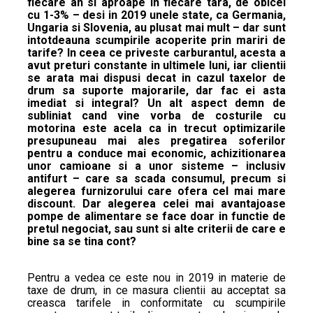
fiecare an si aproape in fiecare tara, de obicei
cu 1-3% – desi in 2019 unele state, ca Germania,
Ungaria si Slovenia, au plusat mai mult – dar sunt
intotdeauna scumpirile acoperite prin mariri de
tarife? In ceea ce priveste carburantul, acesta a
avut preturi constante in ultimele luni, iar clientii
se arata mai dispusi decat in cazul taxelor de
drum sa suporte majorarile, dar fac ei asta
imediat si integral? Un alt aspect demn de
subliniat cand vine vorba de costurile cu
motorina este acela ca in trecut optimizarile
presupuneau mai ales pregatirea soferilor
pentru a conduce mai economic, achizitionarea
unor camioane si a unor sisteme – inclusiv
antifurt – care sa scada consumul, precum si
alegerea furnizorului care ofera cel mai mare
discount. Dar alegerea celei mai avantajoase
pompe de alimentare se face doar in functie de
pretul negociat, sau sunt si alte criterii de care e
bine sa se tina cont?
Pentru a vedea ce este nou in 2019 in materie de
taxe de drum, in ce masura clientii au acceptat sa
creasca tarifele in conformitate cu scumpirile