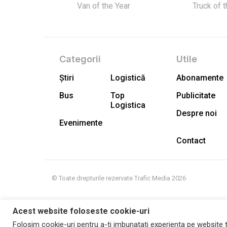
Van of the Year
Truck of 
Categorii
Utile
Știri
Logistică
Abonamente
Bus
Top
Publicitate
Logistica
Despre noi
Evenimente
Contact
© Toate drepturile rezervate Trafic Media 2026
Acest website foloseste cookie-uri
Folosim cookie-uri pentru a-ti imbunatati experienta pe website t