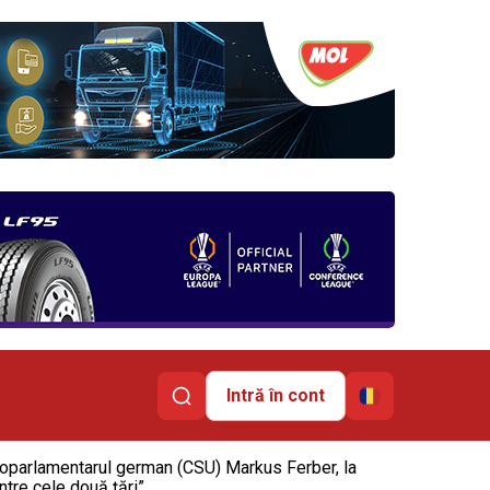
Intră în cont
europarlamentarul german (CSU) Markus Ferber, la
tre cele două țări”.