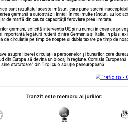
trice sunt rezultatul acestei măsuri, care pune sarcini inacceptab
partea germană a autostrăzii Inntal. În mai multe rânduri, au loc a
iar de marfă din cauza capacității feroviare prea limitate.
rilor germani, solicită intervenția UE și nu numai în ceea ce priv
i importantă legătură rutieră dintre Germania și Italia. În plus, exis
icția de circulație pe timp de noapte și dubla taxare pe timp de no
ve asupra liberei circulații a persoanelor și bunurilor, care durea
d din Europa să devină un blocaj în regiune. Comisia Europeană – î
 sine stătătoare” din Tirol cu o soluție paneuropeană.
Tranzit este membru al juriilor: