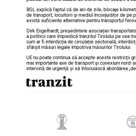
BGL explică faptul că de ani de zile, blocaje kilome
de transport, locuitorii și mediul înconjurător de pe 
există suficiente alternative pentru transportul ferov
Dirk Engelhardt, președintele asociației transportato
a politicii care împiedică tranzitul Tirolului pe cea ma
cum ar fi interdicția de circulație sectorială, interd
sfârșit măsuri legale împotriva măsurilor Tirolului.
UE nu poate continua să accepte aceste restricții gra
mai importante axe de transport și conexiuni nord-su
intervină de urgență și să înlocuiască abordarea „de