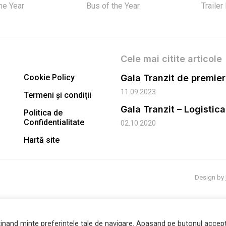
the Year
Bus of the Year
Trailer
Cele mai citite articole
Cookie Policy
11.09.2023
Termeni și condiții
Gala Tranzit – Logistic
Politica de
Confidentialitate
02.10.2020
Hartă site
Design by
inand minte preferintele tale de navigare. Apasand pe butonul accept 