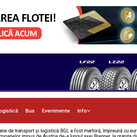
ogistică
Bus
Evenimente
Info
ermane de transport și logistică BGL a fost martoră, împreună cu 
ioanelor impus de Austria de-a lungul axei Brenner, la granița din