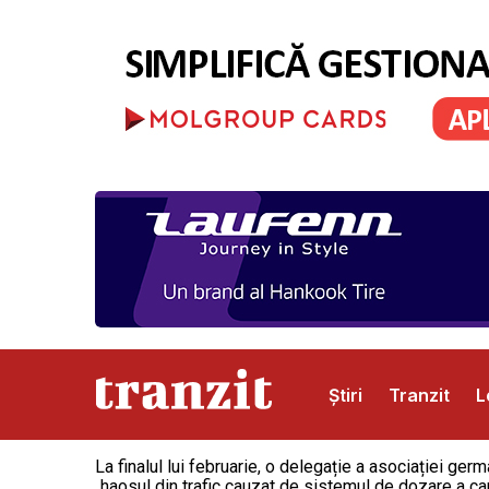
Știri
Tranzit
L
La finalul lui februarie, o delegație a asociației g
Abonamente
Publicitate
Contact
„haosul din trafic cauzat de sistemul de dozare a cam