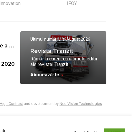
 Innovation
IFOY
Ultimul număr:
Iulie-August 2026
Gala Tranzit de premiere a celor mai eficienti operatori de transport marfa 2023
Revista Tranzit
Rămâi la curent cu ultimele ediții
a 2020
ale revistei Tranzit
Abonează-te
High Contrast
and development by
Neo Vision Technologies
iti