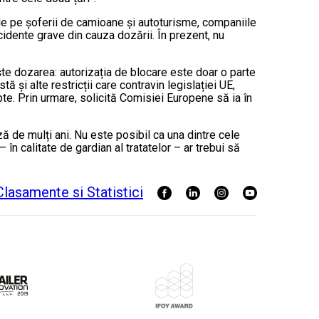
ile pe șoferii de camioane și autoturisme, companiile
ccidente grave din cauza dozării. În prezent, nu
ește dozarea: autorizația de blocare este doar o parte
tă și alte restricții care contravin legislației UE,
apte. Prin urmare, solicită Comisiei Europene să ia în
ză de mulți ani. Nu este posibil ca una dintre cele
n calitate de gardian al tratatelor – ar trebui să