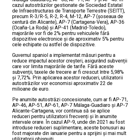
cazul autostrăzilor gestionate de Sociedad Estatal
de Infraestructuras de Transporte Terrestre (SEITT),
precum R-3/R-5, R-2, R-4, M-12, AP-7 (șoseaua de
centură din Alicante), AP-7 (Cartagena-Vera), AP-36
(Ocaña-La Roda) și AP-41 (Madrid-Toledo),
majorările vor fi de 2% pentru vehiculele fără
dispozitive electronice și de aproximativ 5% pentru
cele echipate cu astfel de dispozitive.
Guvernul spaniol a implementat măsuri pentru a
reduce impactul acestor creșteri, asigurând subvenții
care vor limita majorările de tarife. Fără aceste
subvenții, taxele de trecere ar fi crescut între 5,98%
și 7,72%. Prin aplicarea acestor reduceri, utilizatorii
autostrăzilor vor economisi aproximativ 22 de
milioane de euro.
Pe anumite autostrăzi concesionate, cum ar fi AP-71,
AP-46, AP-51, AP-61, AP-7 Málaga-Guadiaro și AP-7
Alicante-Cartagena, vor continua să se aplice
reduceri pentru utilizatorii frecvenți și în anumite
intervale orare. În cazul AP-9, unde din 2021 au fost
introduse reduceri suplimentare, aceste bonusuri au
fost majorate din ianuarie pentru a sprijini și mai mult
utilizatorii obișnuiți.