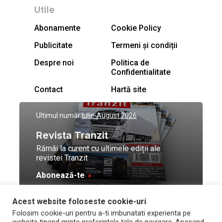
Utile
Abonamente
Cookie Policy
Publicitate
Termeni și condiții
Despre noi
Politica de
Confidentialitate
Contact
Hartă site
Ultimul număr:
Iulie-August 2026
Revista Tranzit
Rămâi la curent cu ultimele ediții ale
revistei Tranzit
Abonează-te
Acest website foloseste cookie-uri
© Toate drepturile
Design by
High Contrast
Folosim cookie-uri pentru a-ti imbunatati experienta pe
rezervate Trafic Media
and development by
Neo