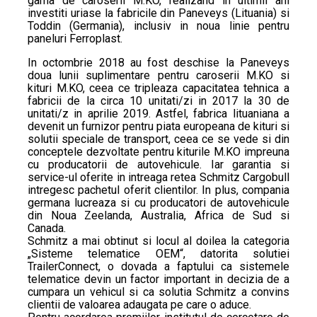
gama de caroserii M.KO, realizand in ultimii ani
investiti uriase la fabricile din Paneveys (Lituania) si
Toddin (Germania), inclusiv in noua linie pentru
paneluri Ferroplast.
In octombrie 2018 au fost deschise la Paneveys
doua lunii suplimentare pentru caroserii M.KO si
kituri M.KO, ceea ce tripleaza capacitatea tehnica a
fabricii de la circa 10 unitati/zi in 2017 la 30 de
unitati/z in aprilie 2019. Astfel, fabrica lituaniana a
devenit un furnizor pentru piata europeana de kituri si
solutii speciale de transport, ceea ce se vede si din
conceptele dezvoltate pentru kiturile M.KO impreuna
cu producatorii de autovehicule. Iar garantia si
service-ul oferite in intreaga retea Schmitz Cargobull
intregesc pachetul oferit clientilor. In plus, compania
germana lucreaza si cu producatori de autovehicule
din Noua Zeelanda, Australia, Africa de Sud si
Canada.
Schmitz a mai obtinut si locul al doilea la categoria
„Sisteme telematice OEM“, datorita solutiei
TrailerConnect, o dovada a faptului ca sistemele
telematice devin un factor important in decizia de a
cumpara un vehicul si ca solutia Schmitz a convins
clientii de valoarea adaugata pe care o aduce.