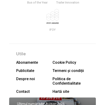
Bus of the Year
Trailer Innovation
IFOY
Utile
Abonamente
Cookie Policy
Publicitate
Termeni și condiții
Despre noi
Politica de
Confidentialitate
Contact
Hartă site
Ultimul număr:
Iulie-August 2026