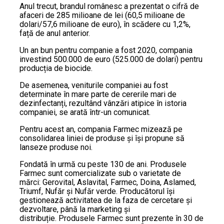
Anul trecut, brandul românesc a prezentat o cifră de
afaceri de 285 milioane de lei (60,5 milioane de
dolari/57,6 milioane de euro), în scădere cu 1,2%,
față de anul anterior.
Un an bun pentru companie a fost 2020, compania
investind 500.000 de euro (525.000 de dolari) pentru
producția de biocide.
De asemenea, veniturile companiei au fost
determinate în mare parte de cererile mari de
dezinfectanți, rezultând vânzări atipice în istoria
companiei, se arată într-un comunicat.
Pentru acest an, compania Farmec mizează pe
consolidarea liniei de produse și își propune să
lanseze produse noi.
Fondată în urmă cu peste 130 de ani. Produsele
Farmec sunt comercializate sub o varietate de
mărci: Gerovital, Aslavital, Farmec, Doina, Aslamed,
Triumf, Nufăr şi Nufăr verde. Producătorul își
gestionează activitatea de la faza de cercetare și
dezvoltare, până la marketing și
distribuție. Produsele Farmec sunt prezente în 30 de