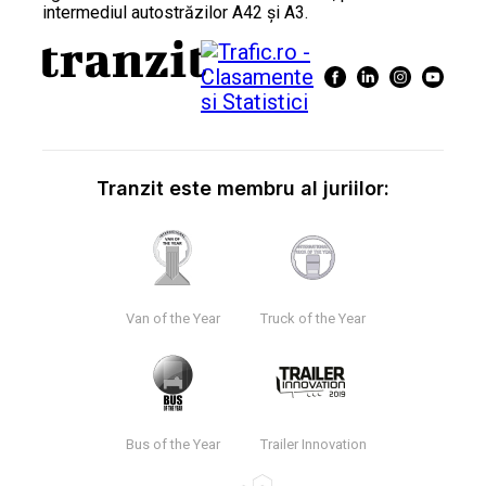
intermediul autostrăzilor A42 și A3.
Tranzit este membru al juriilor:
Van of the Year
Truck of the Year
Bus of the Year
Trailer Innovation