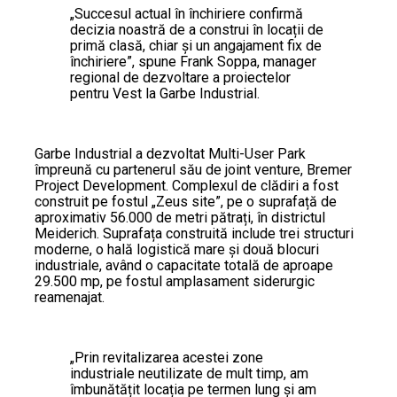
„Succesul actual în închiriere confirmă
decizia noastră de a construi în locații de
primă clasă, chiar și un angajament fix de
închiriere”, spune Frank Soppa, manager
regional de dezvoltare a proiectelor
pentru Vest la Garbe Industrial.
Garbe Industrial a dezvoltat Multi-User Park
împreună cu partenerul său de joint venture, Bremer
Project Development. Complexul de clădiri a fost
construit pe fostul „Zeus site”, pe o suprafață de
aproximativ 56.000 de metri pătrați, în districtul
Meiderich. Suprafața construită include trei structuri
moderne, o hală logistică mare și două blocuri
industriale, având o capacitate totală de aproape
29.500 mp, pe fostul amplasament siderurgic
reamenajat.
„Prin revitalizarea acestei zone
industriale neutilizate de mult timp, am
îmbunătățit locația pe termen lung și am