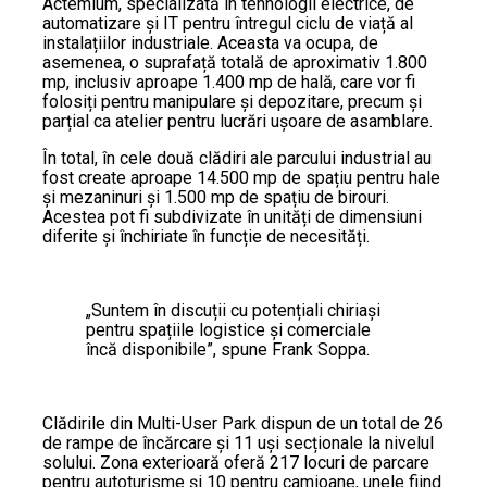
Actemium, specializată în tehnologii electrice, de
automatizare și IT pentru întregul ciclu de viață al
instalațiilor industriale. Aceasta va ocupa, de
asemenea, o suprafață totală de aproximativ 1.800
mp, inclusiv aproape 1.400 mp de hală, care vor fi
folosiți pentru manipulare și depozitare, precum și
parțial ca atelier pentru lucrări ușoare de asamblare.
În total, în cele două clădiri ale parcului industrial au
fost create aproape 14.500 mp de spațiu pentru hale
și mezaninuri și 1.500 mp de spațiu de birouri.
Acestea pot fi subdivizate în unități de dimensiuni
diferite și închiriate în funcție de necesități.
„Suntem în discuții cu potențiali chiriași
pentru spațiile logistice și comerciale
încă disponibile”, spune Frank Soppa.
Clădirile din Multi-User Park dispun de un total de 26
de rampe de încărcare și 11 uși secționale la nivelul
solului. Zona exterioară oferă 217 locuri de parcare
pentru autoturisme și 10 pentru camioane, unele fiind