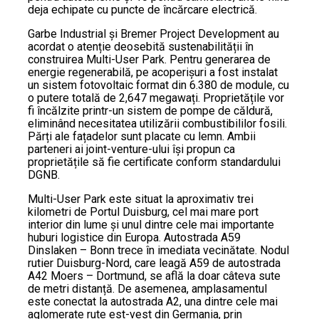
deja echipate cu puncte de încărcare electrică.
Garbe Industrial și Bremer Project Development au
acordat o atenție deosebită sustenabilității în
construirea Multi-User Park. Pentru generarea de
energie regenerabilă, pe acoperișuri a fost instalat
un sistem fotovoltaic format din 6.380 de module, cu
o putere totală de 2,647 megawați. Proprietățile vor
fi încălzite printr-un sistem de pompe de căldură,
eliminând necesitatea utilizării combustibililor fosili.
Părți ale fațadelor sunt placate cu lemn. Ambii
parteneri ai joint-venture-ului își propun ca
proprietățile să fie certificate conform standardului
DGNB.
Multi-User Park este situat la aproximativ trei
kilometri de Portul Duisburg, cel mai mare port
interior din lume și unul dintre cele mai importante
huburi logistice din Europa. Autostrada A59
Dinslaken – Bonn trece în imediata vecinătate. Nodul
rutier Duisburg-Nord, care leagă A59 de autostrada
A42 Moers – Dortmund, se află la doar câteva sute
de metri distanță. De asemenea, amplasamentul
este conectat la autostrada A2, una dintre cele mai
aglomerate rute est-vest din Germania, prin