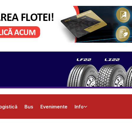
ogistică
Bus
Evenimente
Info