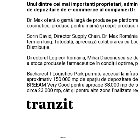
Unul dintre cei mai importanți proprietari, admin
de depozitare de e-commerce al companiei Dr. 
Dr. Max oferă o gamă largă de produse pe platform
cosmetice, produse pentru mamă și copil, produse diet
Sorin David, Director Supply Chain, Dr. Max România
termen lung. Totodată, apreciază colaborarea cu Log
Distribuție.
Directorul Logicor România, Mihai Diaconescu se decla
a stoca produsele farmaceutice în condiții optime, p
Bucharest I Logistics Park permite accesul la infrast
aproximativ 150.000 mp de spațiu de depozitare de c
BREEAM Very Good pentru aproape 38.000 mp de spaț
circa 23.000 mp, cât și pentru alte zone finalizate re