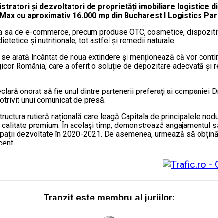
istratori și dezvoltatori de proprietăți imobiliare logistice 
Max cu aproximativ 16.000 mp din Bucharest I Logistics Pa
a sa de e-commerce, precum produse OTC, cosmetice, dispozitiv
etice și nutriționale, tot astfel și remedii naturale.
 se arată încântat de noua extindere și menționează că vor contin
icor România, care a oferit o soluție de depozitare adecvată și 
ră onorat să fie unul dintre partenerii preferați ai companiei Dr. 
otrivit unui comunicat de presă.
ructura rutieră națională care leagă Capitala de principalele nodur
alitate premium. În același timp, demonstrează angajamentul său
ii dezvoltate în 2020-2021. De asemenea, urmează să obțină ce
cent.
Tranzit este membru al juriilor: