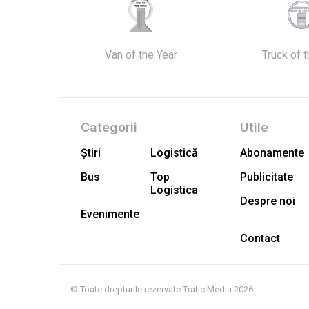
Van of the Year
Truck of 
Categorii
Utile
Știri
Logistică
Abonamente
Bus
Top
Publicitate
Logistica
Despre noi
Evenimente
Contact
© Toate drepturile rezervate Trafic Media 2026