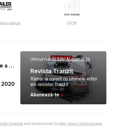
 Innovation
IFOY
Ultimul număr:
Iulie-August 2026
Gala Tranzit de premiere a celor mai eficienti operatori de transport marfa 2023
Revista Tranzit
Rămâi la curent cu ultimele ediții
a 2020
ale revistei Tranzit
Abonează-te
High Contrast
and development by
Neo Vision Technologies