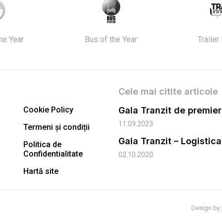
the Year
Bus of the Year
Trailer
Cele mai citite articole
Cookie Policy
11.09.2023
Termeni și condiții
Gala Tranzit – Logistic
Politica de
Confidentialitate
02.10.2020
Hartă site
Design by