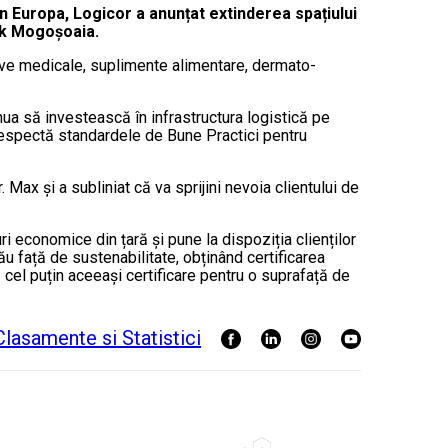
din Europa, Logicor a anunțat extinderea spațiului
rk Mogoșoaia.
e medicale, suplimente alimentare, dermato-
ua să investească în infrastructura logistică pe
respectă standardele de Bune Practici pentru
Max și a subliniat că va sprijini nevoia clientului de
i economice din țară și pune la dispoziția clienților
 față de sustenabilitate, obținând certificarea
l puțin aceeași certificare pentru o suprafață de