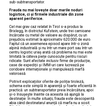
sub-subtransportator.
Frauda nu mai lovește doar marile noduri
logistice, ci și firmele industriale din zone
aparent periferice.
Cel mai grav caz relatat în Tirol s-a produs la
Brixlegg, în districtul Kufstein, unde trei camioane
încărcate cu metal de valoare au dispărut, cu un
prejudiciu estimat la aproximativ 620.000 de euro.
Faptul că un asemenea episod apare într-o zonă
alpină industrială și nu într-un mare port sau într-un
centru logistic uriaș arată că problema nu mai este
limitată la câteva piețe cunoscute pentru riscuri
ridicate. Sunt afectate inclusiv firme de producție,
case de expediții și IMM-uri care lucrează pe
coridoare internaționale și manipulează marfă
valoroasă.
Potrivit explicațiilor oferite de poliția tiroleză,
schema este simplă în aparență și foarte eficientă în
practică: un subtransportator preia încărcătura, apoi
și-o însușește înainte ca aceasta să ajungă la
destinație. În multe situații, frauda este descoperită
abia când destinatarul anunță că marfa nu a sosit.