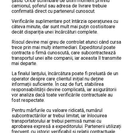
șasiu. Orice schimbare de ultim moment privind
camionul, șoferul sau adresa de livrare trebuie
confirmată direct cu partenerul cunoscut.
Verificările suplimentare pot întârzia operațiunea cu
câteva minute, dar sunt mult mai puțin costisitoare
decât dispariția unei încărcături complete.
Riscul devine mai greu de controlat atunci când cursa
trece prin mai mulți intermediari. Expeditorul poate
contracta o firmă cunoscută, care subcontractează
transportul unei alte companii, iar aceasta îl transmite
mai departe.
La finalul lanțului, încărcătura poate fi preluată de un
operator despre care clientul inițial nu deține
informații suficiente. În caz de furt, stabilirea
responsabilității devine complicată, iar asigurătorii
vor analiza dacă toate verificările contractuale au
fost respectate.
Pentru mărfurile cu valoare ridicată, numărul
subcontractărilor ar trebui limitat, iar înlocuirea
transportatorului ar trebui permisă numai cu
aprobarea expresă a expeditorului. Partenerii utilizați
frecvent, cu istoric verificabil și relații contractuale