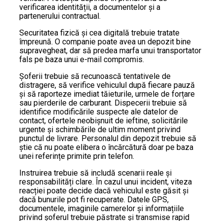
verificarea identității, a documentelor și a
partenerului contractual.
Securitatea fizică și cea digitală trebuie tratate
împreună. O companie poate avea un depozit bine
supravegheat, dar să predea marfa unui transportator
fals pe baza unui e-mail compromis.
Șoferii trebuie să recunoască tentativele de
distragere, să verifice vehiculul după fiecare pauză
și să raporteze imediat tăieturile, urmele de forțare
sau pierderile de carburant. Dispecerii trebuie să
identifice modificările suspecte ale datelor de
contact, ofertele neobișnuit de ieftine, solicitările
urgente și schimbările de ultim moment privind
punctul de livrare. Personalul din depozit trebuie să
știe că nu poate elibera o încărcătură doar pe baza
unei referințe primite prin telefon.
Instruirea trebuie să includă scenarii reale și
responsabilități clare. În cazul unui incident, viteza
reacției poate decide dacă vehiculul este găsit și
dacă bunurile pot fi recuperate. Datele GPS,
documentele, imaginile camerelor și informațiile
privind șoferul trebuie păstrate și transmise rapid