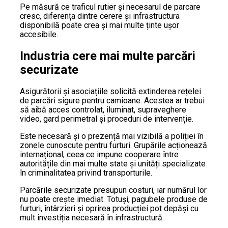
Pe măsură ce traficul rutier și necesarul de parcare
cresc, diferența dintre cerere și infrastructura
disponibilă poate crea și mai multe ținte ușor
accesibile.
Industria cere mai multe parcări
securizate
Asigurătorii și asociațiile solicită extinderea rețelei
de parcări sigure pentru camioane. Acestea ar trebui
să aibă acces controlat, iluminat, supraveghere
video, gard perimetral și proceduri de intervenție.
Este necesară și o prezență mai vizibilă a poliției în
zonele cunoscute pentru furturi. Grupările acționează
internațional, ceea ce impune cooperare între
autoritățile din mai multe state și unități specializate
în criminalitatea privind transporturile.
Parcările securizate presupun costuri, iar numărul lor
nu poate crește imediat. Totuși, pagubele produse de
furturi, întârzieri și oprirea producției pot depăși cu
mult investiția necesară în infrastructură.