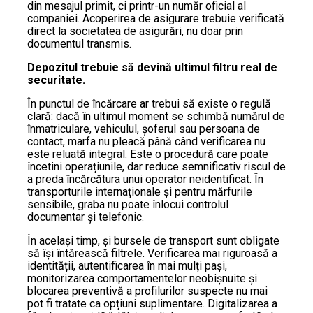
din mesajul primit, ci printr-un număr oficial al
companiei. Acoperirea de asigurare trebuie verificată
direct la societatea de asigurări, nu doar prin
documentul transmis.
Depozitul trebuie să devină ultimul filtru real de
securitate.
În punctul de încărcare ar trebui să existe o regulă
clară: dacă în ultimul moment se schimbă numărul de
înmatriculare, vehiculul, șoferul sau persoana de
contact, marfa nu pleacă până când verificarea nu
este reluată integral. Este o procedură care poate
încetini operațiunile, dar reduce semnificativ riscul de
a preda încărcătura unui operator neidentificat. În
transporturile internaționale și pentru mărfurile
sensibile, graba nu poate înlocui controlul
documentar și telefonic.
În același timp, și bursele de transport sunt obligate
să își întărească filtrele. Verificarea mai riguroasă a
identității, autentificarea în mai mulți pași,
monitorizarea comportamentelor neobișnuite și
blocarea preventivă a profilurilor suspecte nu mai
pot fi tratate ca opțiuni suplimentare. Digitalizarea a