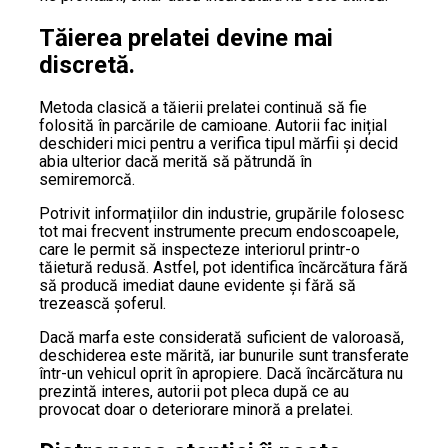
Tăierea prelatei devine mai
discretă.
Metoda clasică a tăierii prelatei continuă să fie
folosită în parcările de camioane. Autorii fac inițial
deschideri mici pentru a verifica tipul mărfii și decid
abia ulterior dacă merită să pătrundă în
semiremorcă.
Potrivit informațiilor din industrie, grupările folosesc
tot mai frecvent instrumente precum endoscoapele,
care le permit să inspecteze interiorul printr-o
tăietură redusă. Astfel, pot identifica încărcătura fără
să producă imediat daune evidente și fără să
trezească șoferul.
Dacă marfa este considerată suficient de valoroasă,
deschiderea este mărită, iar bunurile sunt transferate
într-un vehicul oprit în apropiere. Dacă încărcătura nu
prezintă interes, autorii pot pleca după ce au
provocat doar o deteriorare minoră a prelatei.