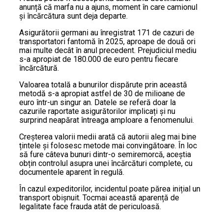
anunță că marfa nu a ajuns, moment în care camionul
și încărcătura sunt deja departe.
Asigurătorii germani au înregistrat 171 de cazuri de
transportatori fantomă în 2025, aproape de două ori
mai multe decât în anul precedent. Prejudiciul mediu
s-a apropiat de 180.000 de euro pentru fiecare
încărcătură.
Valoarea totală a bunurilor dispărute prin această
metodă s-a apropiat astfel de 30 de milioane de
euro într-un singur an. Datele se referă doar la
cazurile raportate asigurătorilor implicați și nu
surprind neapărat întreaga amploare a fenomenului.
Creșterea valorii medii arată că autorii aleg mai bine
țintele și folosesc metode mai convingătoare. În loc
să fure câteva bunuri dintr-o semiremorcă, aceștia
obțin controlul asupra unei încărcături complete, cu
documentele aparent în regulă.
În cazul expeditorilor, incidentul poate părea inițial un
transport obișnuit. Tocmai această aparență de
legalitate face frauda atât de periculoasă.