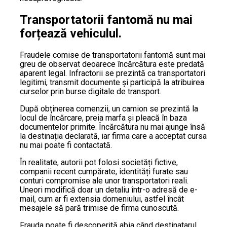
Transportatorii fantomă nu mai
forțează vehiculul.
Fraudele comise de transportatorii fantomă sunt mai
greu de observat deoarece încărcătura este predată
aparent legal. Infractorii se prezintă ca transportatori
legitimi, transmit documente și participă la atribuirea
curselor prin burse digitale de transport.
După obținerea comenzii, un camion se prezintă la
locul de încărcare, preia marfa și pleacă în baza
documentelor primite. Încărcătura nu mai ajunge însă
la destinația declarată, iar firma care a acceptat cursa
nu mai poate fi contactată.
În realitate, autorii pot folosi societăți fictive,
companii recent cumpărate, identități furate sau
conturi compromise ale unor transportatori reali.
Uneori modifică doar un detaliu într-o adresă de e-
mail, cum ar fi extensia domeniului, astfel încât
mesajele să pară trimise de firma cunoscută.
Frauda poate fi descoperită abia când destinatarul