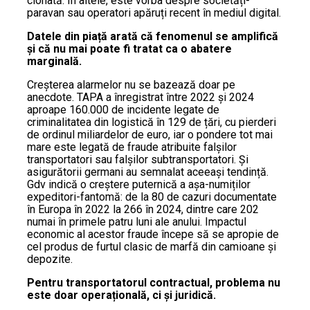
clonată. În altele, este vorba despre societăți-
paravan sau operatori apăruți recent în mediul digital.
Datele din piață arată că fenomenul se amplifică
și că nu mai poate fi tratat ca o abatere
marginală.
Creșterea alarmelor nu se bazează doar pe
anecdote. TAPA a înregistrat între 2022 și 2024
aproape 160.000 de incidente legate de
criminalitatea din logistică în 129 de țări, cu pierderi
de ordinul miliardelor de euro, iar o pondere tot mai
mare este legată de fraude atribuite falșilor
transportatori sau falșilor subtransportatori. Și
asigurătorii germani au semnalat aceeași tendință.
Gdv indică o creștere puternică a așa-numiților
expeditori-fantomă: de la 80 de cazuri documentate
în Europa în 2022 la 266 în 2024, dintre care 202
numai în primele patru luni ale anului. Impactul
economic al acestor fraude începe să se apropie de
cel produs de furtul clasic de marfă din camioane și
depozite.
Pentru transportatorul contractual, problema nu
este doar operațională, ci și juridică.