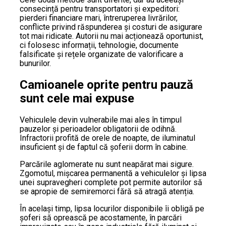
consecință pentru transportatori și expeditori:
pierderi financiare mari, întreruperea livrărilor,
conflicte privind răspunderea și costuri de asigurare
tot mai ridicate. Autorii nu mai acționează oportunist,
ci folosesc informații, tehnologie, documente
falsificate și rețele organizate de valorificare a
bunurilor.
Camioanele oprite pentru pauză
sunt cele mai expuse
Vehiculele devin vulnerabile mai ales în timpul
pauzelor și perioadelor obligatorii de odihnă.
Infractorii profită de orele de noapte, de iluminatul
insuficient și de faptul că șoferii dorm în cabine.
Parcările aglomerate nu sunt neapărat mai sigure.
Zgomotul, mișcarea permanentă a vehiculelor și lipsa
unei supravegheri complete pot permite autorilor să
se apropie de semiremorci fără să atragă atenția.
În același timp, lipsa locurilor disponibile îi obligă pe
șoferi să oprească pe acostamente, în parcări