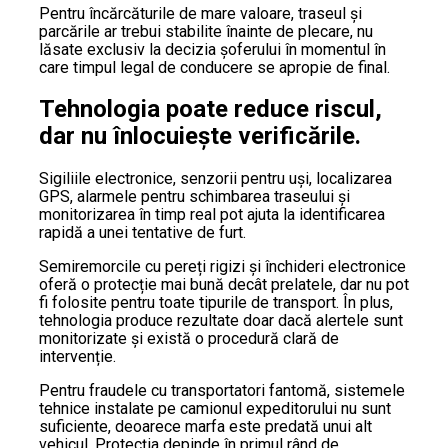
Pentru încărcăturile de mare valoare, traseul și
parcările ar trebui stabilite înainte de plecare, nu
lăsate exclusiv la decizia șoferului în momentul în
care timpul legal de conducere se apropie de final.
Tehnologia poate reduce riscul,
dar nu înlocuiește verificările.
Sigiliile electronice, senzorii pentru uși, localizarea
GPS, alarmele pentru schimbarea traseului și
monitorizarea în timp real pot ajuta la identificarea
rapidă a unei tentative de furt.
Semiremorcile cu pereți rigizi și închideri electronice
oferă o protecție mai bună decât prelatele, dar nu pot
fi folosite pentru toate tipurile de transport. În plus,
tehnologia produce rezultate doar dacă alertele sunt
monitorizate și există o procedură clară de
intervenție.
Pentru fraudele cu transportatori fantomă, sistemele
tehnice instalate pe camionul expeditorului nu sunt
suficiente, deoarece marfa este predată unui alt
vehicul. Protecția depinde în primul rând de