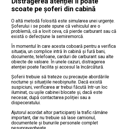
Distragerea atenției îi poate
scoate pe șoferi din cabină
O altă metodă folosită este simularea unei urgențe.
Șoferului i se poate spune că vehiculul are o
problemă, că a lovit ceva, că pierde carburant sau că
există o defecțiune la semiremorcă.
În momentul în care acesta coboară pentru a verifica
situația, un complice intră în cabină și fură bani,
documente, telefoane, carduri de carburant sau alte
obiecte de valoare. În unele cazuri, distragerea
atenției poate facilita și accesul la încărcătură.
Șoferii trebuie să trateze cu precauție abordările
nocturne și situațiile neobișnuite. Dacă există
suspiciuni, verificarea ar trebui făcută într-un loc
iluminat, cu ușile cabinei blocate și, dacă este
necesar, după contactarea poliției sau a
dispeceratului.
Ajutorul acordat altor participanți la trafic rămâne
important, dar nu trebuie să lase camionul,
documentele și bunurile personale complet
nesupravegheate.