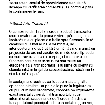
securitatea lanțului de aprovizionare trebuie să
înceapă cu verificarea comenzii și să continue până
la confirmarea livrării.
**Sursă foto: Tranzit AI
O companie din Tirol a încredințat două transporturi
unui operator care, la prima vedere, părea legitim.
Încărcăturile au plecat din Italia spre Germania, însă
camionul nu a mai ajuns la destinație, iar
interlocutorul a dispărut fără urmă, lăsând în urmă un
prejudiciu de ordinul zecilor de mii de euro. Episodul
nu mai este tratat ca o excepție, ci ca parte a unui
fenomen care se extinde în tot mai multe țări
europene: falși transportatori sau firme cu identități
clonate intră în lanțul de subcontractare, ridică marfa
și o fac să dispară.
În același land austriac au fost semnalate și alte
episoade similare, iar poliția le pune în legătură cu
grupuri criminale organizate, capabile să exploateze
exact punctul vulnerabil al transportului rutier
internațional: succesiunea de încredințări dintre
transportatorul principal, subtransportator și, uneori,