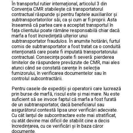
În transportul rutier internațional, articolul 3 din
Convenția CMR stabilește că transportatorul
contractual răspunde și pentru faptele auxiliarilor și
subtransportatorilor săi, ca și cum ar fi proprii. Asta
înseamnă că partea care a acceptat transportul în
fața clientului poate rămâne responsabilă chiar dacă
marfa a fost încredințată ulterior unui
subtransportator fraudulos. În anumite hotărâri, furtul
comis de subtransportator a fost tratat ca o conduită
intenționată care poate fi imputată transportatorului
contractual. Consecința poate fi severă: pierderea
limitelor de răspundere prevăzute de CMR, mai ales
atunci când se constată carențe în selecția
furnizorului, în verificarea documentelor sau în
controlul subcontractării.
Pentru casele de expediții și operatorii care lucrează
prin burse de marfă, riscul este și mai mare. Nu este
suficient să se invoce faptul că marfa a fost furată
de un subtransportator, dacă beneficiarul sau
asigurătorul contestă lipsa unor verificări adecvate.
Cu cât lanțul de subcontractare este mai stratificat,
cu atât devine mai dificil de stabilit cine a decis
încredințarea, cu ce verificări și în baza căror
documente.