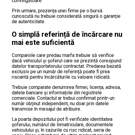
convingătoare.
Prin urmare, prezența unei firme pe o bursă
cunoscută nu trebuie considerată singură o garanție
de autenticitate.
O simplă referință de încărcare nu
mai este suficientă
Companiile care predau marfa trebuie să verifice
dacă vehiculul și șoferul care se prezintă corespund
datelor transportatorului contractat. Predarea bazată
exclusiv pe un număr de referință poate fi prea
riscantă pentru încărcăturile cu valoare ridicată.
Trebuie comparate denumirea firmei, licența, adresa,
datele bancare și informațiile din registrele
comerciale. Contactul ar trebui confirmat printr-un
număr obținut independent, nu doar prin datele
transmise în mesajul de atribuire.
La poarta depozitului pot fi verificate identitatea
șoferului, numărul de înmatriculare, documentele
vehiculului și, în cazurile cu risc ridicat, seria de