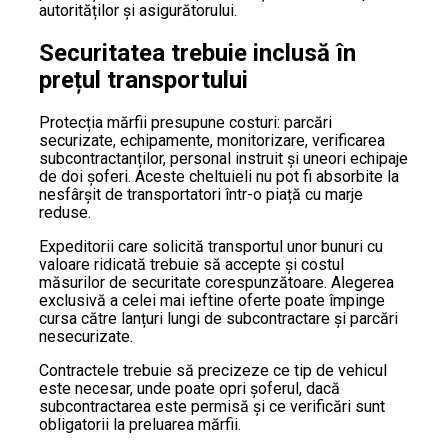
autorităților și asigurătorului.
Securitatea trebuie inclusă în
prețul transportului
Protecția mărfii presupune costuri: parcări
securizate, echipamente, monitorizare, verificarea
subcontractanților, personal instruit și uneori echipaje
de doi șoferi. Aceste cheltuieli nu pot fi absorbite la
nesfârșit de transportatori într-o piață cu marje
reduse.
Expeditorii care solicită transportul unor bunuri cu
valoare ridicată trebuie să accepte și costul
măsurilor de securitate corespunzătoare. Alegerea
exclusivă a celei mai ieftine oferte poate împinge
cursa către lanțuri lungi de subcontractare și parcări
nesecurizate.
Contractele trebuie să precizeze ce tip de vehicul
este necesar, unde poate opri șoferul, dacă
subcontractarea este permisă și ce verificări sunt
obligatorii la preluarea mărfii.