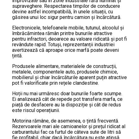
improvizate sau în zone industriale fără iluminat și
supraveghere. Respectarea timpilor de conducere
devine astfel incompatibilă, în unele situații, cu
găsirea unui loc sigur pentru camion și încărcătură.
Electronicele, telefoanele mobile, tutunul, alcoolul și
îmbrăcămintea rămân printre bunurile atractive
pentru infractori, deoarece au valoare ridicată și pot fi
revândute rapid. Totuși, reprezentanții industriei
avertizează că aproape orice marfă poate deveni
țintă.
Produsele alimentare, materialele de construcții,
metalele, componentele auto, produsele chimice,
mobilierul și chiar încărcăturile aparent puțin atractive
pot fi valorificate prin rețele clandestine.
Hoții nu mai urmăresc doar bunurile foarte scumpe.
Ei analizează cât de repede pot transfera marfa, ce
piață de desfacere au la dispoziție și cât de redus
este riscul operațiunii.
Motorina rămâne, de asemenea, o țintă frecventă.
Rezervoarele mari ale camioanelor și prețul ridicat al
carburantului fac ca furtul de câteva sute de litri să
fie profitabil, chiar dacă încărcătura nu este atinsă.