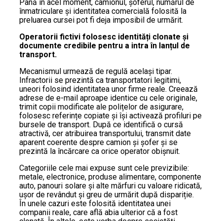
Până în acel moment, camionul, șoferul, numărul de
înmatriculare și identitatea comercială folosită la
preluarea cursei pot fi deja imposibil de urmărit.
Operatorii fictivi folosesc identități clonate și
documente credibile pentru a intra în lanțul de
transport.
Mecanismul urmează de regulă același tipar.
Infractorii se prezintă ca transportatori legitimi,
uneori folosind identitatea unor firme reale. Creează
adrese de e-mail aproape identice cu cele originale,
trimit copii modificate ale polițelor de asigurare,
folosesc referințe copiate și își activează profiluri pe
bursele de transport. După ce identifică o cursă
atractivă, cer atribuirea transportului, transmit date
aparent coerente despre camion și șofer și se
prezintă la încărcare ca orice operator obișnuit.
Categoriile cele mai expuse sunt cele previzibile:
metale, electronice, produse alimentare, componente
auto, panouri solare și alte mărfuri cu valoare ridicată,
ușor de revândut și greu de urmărit după dispariție.
În unele cazuri este folosită identitatea unei
companii reale, care află abia ulterior că a fost