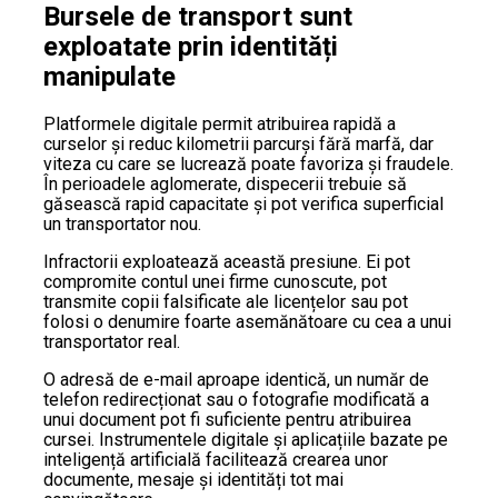
Bursele de transport sunt
exploatate prin identități
manipulate
Platformele digitale permit atribuirea rapidă a
curselor și reduc kilometrii parcurși fără marfă, dar
viteza cu care se lucrează poate favoriza și fraudele.
În perioadele aglomerate, dispecerii trebuie să
găsească rapid capacitate și pot verifica superficial
un transportator nou.
Infractorii exploatează această presiune. Ei pot
compromite contul unei firme cunoscute, pot
transmite copii falsificate ale licențelor sau pot
folosi o denumire foarte asemănătoare cu cea a unui
transportator real.
O adresă de e-mail aproape identică, un număr de
telefon redirecționat sau o fotografie modificată a
unui document pot fi suficiente pentru atribuirea
cursei. Instrumentele digitale și aplicațiile bazate pe
inteligență artificială facilitează crearea unor
documente, mesaje și identități tot mai