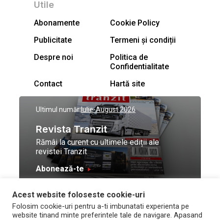
Utile
Abonamente
Cookie Policy
Publicitate
Termeni și condiții
Despre noi
Politica de
Confidentialitate
Contact
Hartă site
Ultimul număr:
Iulie-August 2026
Revista Tranzit
Rămâi la curent cu ultimele ediții ale
revistei Tranzit
Abonează-te
Acest website foloseste cookie-uri
© Toate drepturile
Design by
High Contrast
Folosim cookie-uri pentru a-ti imbunatati experienta pe
rezervate Trafic Media
and development by
Neo
website tinand minte preferintele tale de navigare. Apasand
2026
Vision Technologies