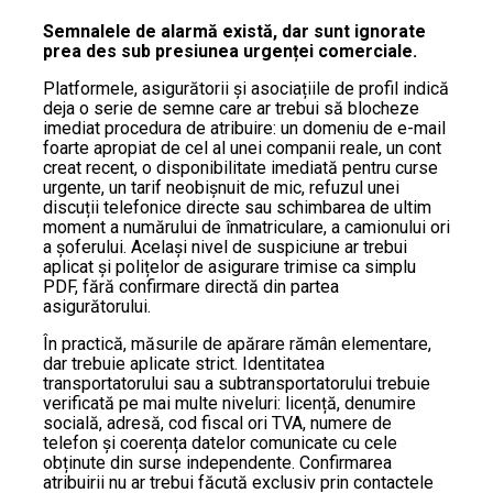
Semnalele de alarmă există, dar sunt ignorate
prea des sub presiunea urgenței comerciale.
Platformele, asigurătorii și asociațiile de profil indică
deja o serie de semne care ar trebui să blocheze
imediat procedura de atribuire: un domeniu de e-mail
foarte apropiat de cel al unei companii reale, un cont
creat recent, o disponibilitate imediată pentru curse
urgente, un tarif neobișnuit de mic, refuzul unei
discuții telefonice directe sau schimbarea de ultim
moment a numărului de înmatriculare, a camionului ori
a șoferului. Același nivel de suspiciune ar trebui
aplicat și polițelor de asigurare trimise ca simplu
PDF, fără confirmare directă din partea
asigurătorului.
În practică, măsurile de apărare rămân elementare,
dar trebuie aplicate strict. Identitatea
transportatorului sau a subtransportatorului trebuie
verificată pe mai multe niveluri: licență, denumire
socială, adresă, cod fiscal ori TVA, numere de
telefon și coerența datelor comunicate cu cele
obținute din surse independente. Confirmarea
atribuirii nu ar trebui făcută exclusiv prin contactele