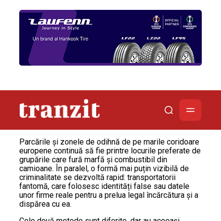
Parcările și zonele de odihnă de pe marile coridoare
europene continuă să fie printre locurile preferate de
grupările care fură marfă și combustibil din
camioane. În paralel, o formă mai puțin vizibilă de
criminalitate se dezvoltă rapid: transportatorii
fantomă, care folosesc identități false sau datele
unor firme reale pentru a prelua legal încărcătura și a
dispărea cu ea.
Cele două metode sunt diferite, dar au aceeași