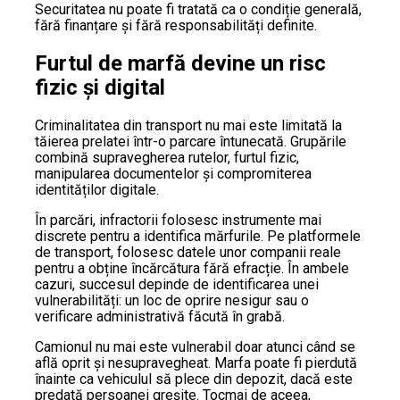
Securitatea nu poate fi tratată ca o condiție generală,
fără finanțare și fără responsabilități definite.
Furtul de marfă devine un risc
fizic și digital
Criminalitatea din transport nu mai este limitată la
tăierea prelatei într-o parcare întunecată. Grupările
combină supravegherea rutelor, furtul fizic,
manipularea documentelor și compromiterea
identităților digitale.
În parcări, infractorii folosesc instrumente mai
discrete pentru a identifica mărfurile. Pe platformele
de transport, folosesc datele unor companii reale
pentru a obține încărcătura fără efracție. În ambele
cazuri, succesul depinde de identificarea unei
vulnerabilități: un loc de oprire nesigur sau o
verificare administrativă făcută în grabă.
Camionul nu mai este vulnerabil doar atunci când se
află oprit și nesupravegheat. Marfa poate fi pierdută
înainte ca vehiculul să plece din depozit, dacă este
predată persoanei greșite. Tocmai de aceea,