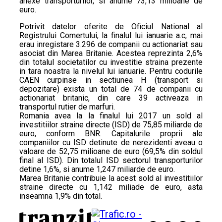
anexe transporturilor, si anume 73,13 milioane de
euro.
Potrivit datelor oferite de Oficiul National al
Registrului Comertului, la finalul lui ianuarie a.c, mai
erau inregistare 3.296 de companii cu actionariat sau
asociat din Marea Britanie. Acestea reprezinta 2,6%
din totalul societatilor cu investitie straina prezente
in tara noastra la nivelul lui ianuarie. Pentru codurile
CAEN curpinse in sectiunea H (transport si
depozitare) exista un total de 74 de companii cu
actionariat britanic, din care 39 activeaza in
transportul rutier de marfuri.
Romania avea la la finalul lui 2017 un sold al
investitiilor straine directe (ISD) de 75,85 miliarde de
euro, conform BNR. Capitalurile proprii ale
companiilor cu ISD detinute de nerezidenti aveau o
valoare de 52,75 milioane de euro (69,5% din soldul
final al ISD). Din totalul ISD sectorul transporturilor
detine 1,6%, si anume 1,247 miliarde de euro.
Marea Britanie contribuie la acest sold al investitiilor
straine directe cu 1,142 miliade de euro, asta
inseamna 1,9% din total.