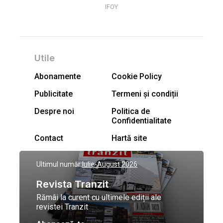
IFOY
Utile
Abonamente
Cookie Policy
Publicitate
Termeni și condiții
Despre noi
Politica de
Confidentialitate
Contact
Hartă site
Ultimul număr:
Iulie-August 2026
Revista Tranzit
Rămâi la curent cu ultimele ediții ale
revistei Tranzit