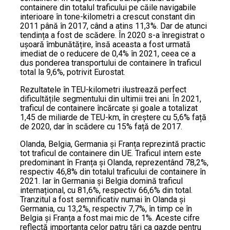
containere din totalul traficului pe căile navigabile
interioare în tone-kilometri a crescut constant din
2011 până în 2017, când a atins 11,3%. Dar de atunci
tendința a fost de scădere. În 2020 s-a înregistrat o
ușoară îmbunătățire, însă aceasta a fost urmată
imediat de o reducere de 0,4% în 2021, ceea ce a
dus ponderea transportului de containere în traficul
total la 9,6%, potrivit Eurostat.
Rezultatele în TEU-kilometri ilustrează perfect
dificultățile segmentului din ultimii trei ani. În 2021,
traficul de containere încărcate și goale a totalizat
1,45 de miliarde de TEU-km, în creștere cu 5,6% față
de 2020, dar în scădere cu 15% față de 2017.
Olanda, Belgia, Germania și Franța reprezintă practic
tot traficul de containere din UE. Traficul intern este
predominant în Franța și Olanda, reprezentând 78,2%,
respectiv 46,8% din totalul traficului de containere în
2021. Iar în Germania și Belgia domină traficul
internațional, cu 81,6%, respectiv 66,6% din total.
Tranzitul a fost semnificativ numai în Olanda și
Germania, cu 13,2%, respectiv 7,7%, în timp ce în
Belgia și Franța a fost mai mic de 1%. Aceste cifre
reflectă importanța celor patru țări ca gazde pentru