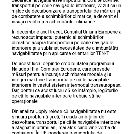
deoarece navigația este imposibilă. Cu alte cuvinte,
transportul pe căile navigabile interioare, văzut ca un
mijloc de decarbonizare a transportului de mărfuri și
de combatere a schimbărilor climatice, a devenit el
însuși o victimă a schimbărilor climatice.
În decembrie anul trecut, Consiliul Uniunii Europene a
recunoscut impactul puternic al schimbărilor
climatice asupra transportului pe căile navigabile
interioare și a subliniat necesitatea de a îmbunătăți
navigabilitatea prin aplicarea orientărilor TEN-T.
De acest lucru depinde credibilitatea programului
Naiades III al Comisiei Europene, care prevede
măsuri pentru a încuraja schimbarea modală și a
integra mai bine transportul pe căile navigabile
interioare în vastul sistem intermodal transeuropean.
Dar, pentru ca acest lucru să se întâmple, legăturile
pe căile navigabile interioare trebuie să fie
operaționale.
Din analiza Upply reiese că navigabilitatea nu este
singura problemă și că, în ciuda ambițiilor de
dezvoltare, transportul pe căile navigabile interioare
a stagnat în ultimii ani, mai ales când vine vorba de
containere. În UE, ponderea transportului de