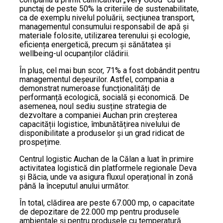
punctaj de peste 50% la criteriile de sustenabilitate,
ca de exemplu nivelul poluării, secțiunea transport,
managementul consumului responsabil de apă și
materiale folosite, utilizarea terenului și ecologie,
eficiența energetică, precum și sănătatea și
wellbeing-ul ocupanților clădirii.
În plus, cel mai bun scor, 71% a fost dobândit pentru
managementul deșeurilor. Astfel, compania a
demonstrat numeroase funcționalități de
performanță ecologică, socială și economică. De
asemenea, noul sediu susține strategia de
dezvoltare a companiei Auchan prin creșterea
capacității logistice, îmbunătățirea nivelului de
disponibilitate a produselor și un grad ridicat de
prospețime.
Centrul logistic Auchan de la Călan a luat în primire
activitatea logistică din platformele regionale Deva
și Băcia, unde va asigura fluxul operațional în zonă
până la începutul anului următor.
În total, clădirea are peste 67.000 mp, o capacitate
de depozitare de 22.000 mp pentru produsele
ambientale și pentru produsele cu temperatură