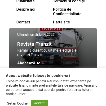
Publicitate
Termeni și condiții
Despre noi
Politica de
Confidentialitate
Contact
Hartă site
Ultimul număr:
Iunie 2026
Revista Tranzit
Rămâi la curent cu ultimele ediții ale
revistei Tranzit
Abonează-te
Acest website foloseste cookie-uri
© Toate drepturile
Design by
High Contrast
Folosim cookie-uri pentru a-ti imbunatati experienta pe
rezervate Trafic Media
and development by
Neo
website tinand minte preferintele tale de navigare. Apasand
2026
Vision Technologies
pe butonul accept iti dai acordul pentru folosirea tuturor
cookie-urilor.
Setari Cookie
ACCEPT