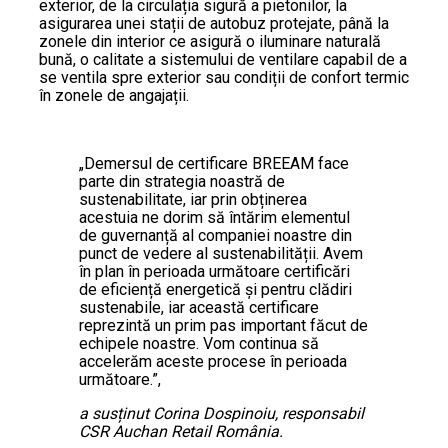
exterior, de la circulația sigură a pietonilor, la
asigurarea unei stații de autobuz protejate, până la
zonele din interior ce asigură o iluminare naturală
bună, o calitate a sistemului de ventilare capabil de a
se ventila spre exterior sau condiții de confort termic
în zonele de angajații.
„Demersul de certificare BREEAM face
parte din strategia noastră de
sustenabilitate, iar prin obținerea
acestuia ne dorim să întărim elementul
de guvernanță al companiei noastre din
punct de vedere al sustenabilității. Avem
în plan în perioada următoare certificări
de eficiență energetică și pentru clădiri
sustenabile, iar această certificare
reprezintă un prim pas important făcut de
echipele noastre. Vom continua să
accelerăm aceste procese în perioada
următoare.”,
a susținut Corina Dospinoiu, responsabil
CSR Auchan Retail România.