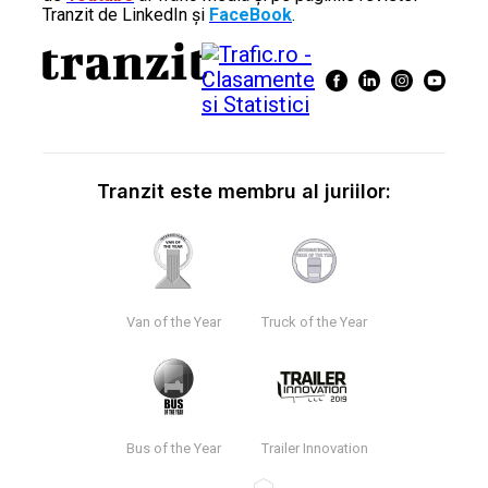
Tranzit de LinkedIn și
FaceBook
.
Tranzit este membru al juriilor:
Van of the Year
Truck of the Year
Bus of the Year
Trailer Innovation