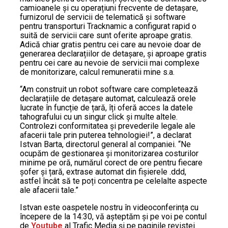
camioanele și cu operațiuni frecvente de detașare,
furnizorul de servicii de telematică și software
pentru transporturi Tracknamic a configurat rapid o
suită de servicii care sunt oferite aproape gratis.
Adică chiar gratis pentru cei care au nevoie doar de
generarea declarațiilor de detașare, și aproape gratis
pentru cei care au nevoie de servicii mai complexe
de monitorizare, calcul remuneratii mine s.a.
“Am construit un robot software care completează
declarațiile de detașare automat, calculează orele
lucrate în funcție de țară, îți oferă acces la datele
tahografului cu un singur click și multe altele.
Controlezi conformitatea și prevederile legale ale
afacerii tale prin puterea tehnologiei!”, a declarat
Istvan Barta, directorul general al companiei. “Ne
ocupăm de gestionarea și monitorizarea costurilor
minime pe oră, numărul corect de ore pentru fiecare
șofer și țară, extrase automat din fișierele .ddd,
astfel încât să te poți concentra pe celelalte aspecte
ale afacerii tale.”
Istvan este oaspetele nostru în videoconferința cu
începere de la 14:30, vă așteptăm și pe voi pe contul
de
Youtube
al Trafic Media și pe paginile revistei