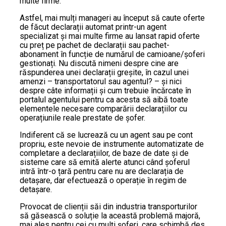
multe firme.
Astfel, mai mulți manageri au început să caute oferte
de făcut declarații automat printr-un agent
specializat și mai multe firme au lansat rapid oferte
cu preț pe pachet de declarații sau pachet-
abonament în funcție de numărul de camioane/șoferi
gestionați. Nu discută nimeni despre cine are
răspunderea unei declarații greșite, în cazul unei
amenzi – transportatorul sau agentul? – și nici
despre câte informații și cum trebuie încărcate în
portalul agentului pentru ca acesta să aibă toate
elementele necesare comparării declarațiilor cu
operațiunile reale prestate de șofer.
Indiferent că se lucrează cu un agent sau pe cont
propriu, este nevoie de instrumente automatizate de
completare a declarațiilor, de baze de date și de
sisteme care să emită alerte atunci când șoferul
intră într-o țară pentru care nu are declarația de
detașare, dar efectuează o operație în regim de
detașare.
Provocat de clienții săi din industria transporturilor
să găsească o soluție la această problemă majoră,
mai ales pentru cei cu mulți șoferi, care schimbă des