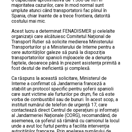
majoritatea cazurilor, care în mod normal sunt
umplute atunci când transportatorii fac plinul în
Spania, chiar înainte de a trece frontiera, datorită
costului mai mic.
Acest lucru a determinat FENADISMER și celelalte
organizații care alcătuiesc Comitetul Național de
Transport Rutier să solicite medierea Ministerului
Transporturilor și a Ministerului de Interne pentru a
cere autorităților galeze să pună la dispoziția
transportatorilor spanioli mijloacele de a denunța
faptele, deoarece până în prezent asistența primită a
fost destul de ineficientă și complexă.
Ca răspuns la această solicitare, Ministerul de
Interne a confirmat că Jandarmeria franceză a
stabilit un protocol specific pentru șoferii spanioli
care sunt victime ale furturilor pe drum, fie că este
vorba de combustibil sau de bunuri. În acest scop, a
instituit numărul de telefon de urgență 17, care
contactează direct Centrul de operațiuni și informații
al Jandarmeriei Naționale (CORG), recomandând, de
asemenea, ca șoferul să rămână cu camionul la locul
unde a avut loc furtul pentru a facilita intervenția
autorităților franceze. Prin apelarea numărului de