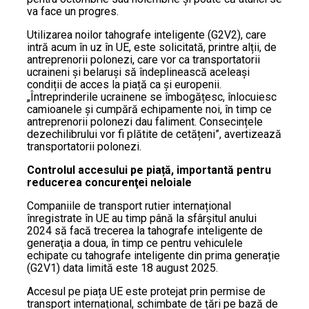
va face un progres.
Utilizarea noilor tahografe inteligente (G2V2), care
intră acum în uz în UE, este solicitată, printre alții, de
antreprenorii polonezi, care vor ca transportatorii
ucraineni şi belaruşi să îndeplinească aceleași
condiții de acces la piață ca și europenii.
„Întreprinderile ucrainene se îmbogățesc, înlocuiesc
camioanele și cumpără echipamente noi, în timp ce
antreprenorii polonezi dau faliment. Consecințele
dezechilibrului vor fi plătite de cetățeni”, avertizează
transportatorii polonezi.
Controlul accesului pe piață, importantă pentru
reducerea concurenţei neloiale
Companiile de transport rutier internațional
înregistrate în UE au timp până la sfârșitul anului
2024 să facă trecerea la tahografe inteligente de
generaţia a doua, în timp ce pentru vehiculele
echipate cu tahografe inteligente din prima generație
(G2V1) data limită este 18 august 2025.
Accesul pe piața UE este protejat prin permise de
transport internațional, schimbate de țări pe bază de