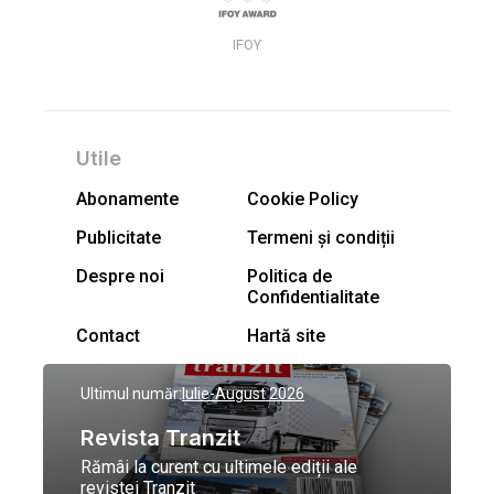
IFOY
Utile
Abonamente
Cookie Policy
Publicitate
Termeni și condiții
Despre noi
Politica de
Confidentialitate
Contact
Hartă site
Ultimul număr:
Iulie-August 2026
Revista Tranzit
Rămâi la curent cu ultimele ediții ale
revistei Tranzit