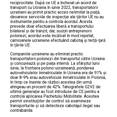
reciprocitate. După ce UE a încheiat un acord de
transport cu Ucraina în iunie 2022, transportatorii
ucraineni au primit practic acces nelimitat la piață,
deoarece serviciile de inspecție ale țărilor UE nu au
instrumente pentru a controla acordul. Acesta
prevede doar efectuarea liberă a transportului
bilateral și de tranzit, dar, susțin antreprenorii
polonezi, acordul este încălcat în mod repetat,
camioanele ucrainene efectuând cabotaj și terţă-ţară
în țările UE.
Companiile ucrainene au eliminat practic
transportatorii polonezi din transportul către Ucraina
și concurează și pe piața internă. La sfârșitul lunii
iunie, la frontiera polono-ucraineană, ponderea
autovehiculelor înmatriculate în Ucraina era de 91% și
doar 8-9% erau autovehicule înmatriculate în Polonia,
în timp ce înainte de război acestea din urmă
atingeau un procent de 42%. Tahografele G2V2 de
ultimă generație au fost introduse de CE pentru a
controla aplicarea Pachetului Mobilitate. Acestea
permit sinstituţiilor de control să examineze
transporturile și să detecteze cabotajul ilegal sau
contrabanda.