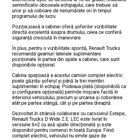
semnificativ oboseala echipajului, care trebuie să
urce şi să coboare de nenumărate ori în timpul
programului de lucru.
Poziția joasă a cabinei oferă șoferilor vizibilitate
directă excelentă asupra drumului, ceea ce conferă
siguranţă crescută în manevrare.
În plus, pentru o vizibilitate sporită, Renault Trucks
recomandă geamuri laterale suplimentare
poziționate în partea din spate a cabinei, care sunt
disponibile opțional.
Cabina spațioasă a acestui camion complet electric
poate găzdui șoferul și până la trei membri
suplimentari în echipaj. Podeaua plată (disponibilă ca
şi configurare opțională) permite mișcare facilă în
interiorul vehiculului, precum şi urcarea și coborârea
atât pe partea stângă, cât și pe partea dreaptă.
Dezvoltat în strânsă colaborare cu carosierul Estepe,
Renault Trucks D Wide Z.E. LEC este livrat în
versiune 6×2 cu axă spate direcționată și este
disponibil pentru comenzi în toată Europa. Fiind
complet electric, vehiculul nu emite gaze de