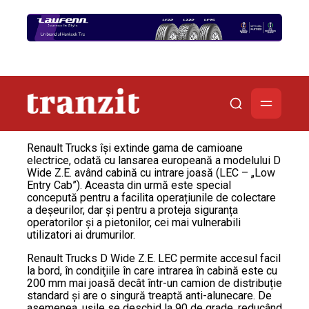
Renault Trucks îşi extinde gama de camioane
electrice, odată cu lansarea europeană a modelului D
Wide Z.E. având cabină cu intrare joasă (LEC – „Low
Entry Cab”). Aceasta din urmă este special
concepută pentru a facilita operațiunile de colectare
a deșeurilor, dar și pentru a proteja siguranța
operatorilor și a pietonilor, cei mai vulnerabili
utilizatori ai drumurilor.
Renault Trucks D Wide Z.E. LEC permite accesul facil
la bord, în condiţiile în care intrarea în cabină este cu
200 mm mai joasă decât într-un camion de distribuție
standard și are o singură treaptă anti-alunecare. De
asemenea, uşile se deschid la 90 de grade, reducând