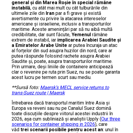
general și din Marea Roșie în special rămâne
instabilă
, cu atât mai mult cu cât tulburările din
ultimele zile din
Iran
par a fi grave și există
avertismente cu privire la atacarea intereselor
americane și israeliene, inclusiv a transporturilor
maritime. Aceste amenințări par să nu aibă multă
credibilitate, dar sunt făcute,
Yemenul
rămâne
extrem de instabil, iar
implicarea Arabiei Saudite și
a Emiratelor Arabe Unite
ar putea încuraja un atac
al forțelor din sud asupra huzilor din nord, care ar
putea răspunde folosind rachete asupra Arabiei
Saudite și, poate, asupra transporturilor maritime.
Prin urmare, deși liniile de containere anticipează
clar o revenire pe ruta prin Suez, nu se poate garanta
acest lucru pe termen scurt sau mediu.
**Sursă foto:
Maersk’s MECL service returns to
trans-Suez route | Maersk
Întrebarea dacă transportul maritim între Asia și
Europa va reveni sau nu pe Canalul Suez domină
toate discuțiile despre viitorul acestei industrii în
2026, așa cum subliniază și analiștii Upply (
Our three
scenarios for container shipping in 2026
), care
văd
trei scenarii posibile pentru acest an
: unul în