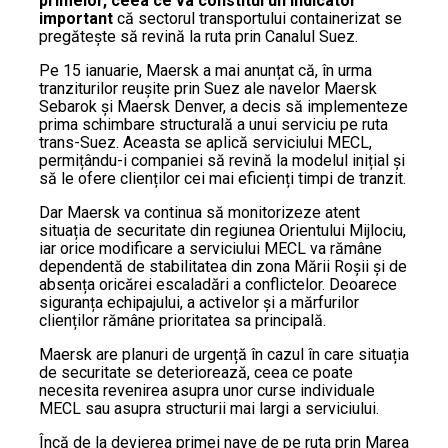
primelor, ceea ce va constitui un indicator
important
că sectorul transportului containerizat se
pregătește să revină la ruta prin Canalul Suez.
Pe 15 ianuarie, Maersk a mai anunțat că, în urma
tranziturilor reușite prin Suez ale navelor Maersk
Sebarok și Maersk Denver, a decis să implementeze
prima schimbare structurală a unui serviciu pe ruta
trans-Suez. Aceasta se aplică serviciului MECL,
permițându-i companiei să revină la modelul inițial și
să le ofere clienților cei mai eficienți timpi de tranzit.
Dar Maersk va continua să monitorizeze atent
situația de securitate din regiunea Orientului Mijlociu,
iar orice modificare a serviciului MECL va rămâne
dependentă de stabilitatea din zona Mării Roșii și de
absența oricărei escaladări a conflictelor. Deoarece
siguranța echipajului, a activelor și a mărfurilor
clienților rămâne prioritatea sa principală.
Maersk are planuri de urgență în cazul în care situația
de securitate se deteriorează, ceea ce poate
necesita revenirea asupra unor curse individuale
MECL sau asupra structurii mai largi a serviciului.
Încă de la devierea primei nave de pe ruta prin Marea