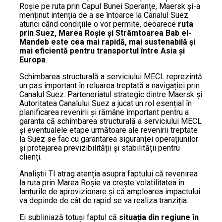
Roșie pe ruta prin Capul Bunei Speranțe, Maersk și-a
menținut intenția de a se întoarce la Canalul Suez
atunci când condițiile o vor permite, deoarece
ruta
prin Suez, Marea Roșie și Strâmtoarea Bab el-
Mandeb este cea mai rapidă, mai sustenabilă și
mai eficientă pentru transportul între Asia și
Europa
.
Schimbarea structurală a serviciului MECL reprezintă
un pas important în reluarea treptată a navigației prin
Canalul Suez. Parteneriatul strategic dintre Maersk și
Autoritatea Canalului Suez a jucat un rol esențial în
planificarea revenirii și rămâne important pentru a
garanta că schimbarea structurală a serviciului MECL
și eventualele etape următoare ale revenirii treptate
la Suez se fac cu garantarea siguranței operațiunilor
și protejarea previzibilității și stabilității pentru
clienți.
Analiștii TI atrag atenția asupra faptului că revenirea
la ruta prin Marea Roșie va crește volatilitatea în
lanțurile de aprovizionare și că amploarea impactului
va depinde de cât de rapid se va realiza tranziția.
Ei subliniază totuși faptul că
situația din regiune în