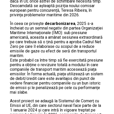
dacă în UE orice astfel de schimbare necesită timp.
Deocamdată se așteaptă poziția noului comisar
european pentru concurență, Teresa Ribeira, în
privința problemelor maritime din 2026.
În ceea ce privește
decarbonizarea
, 2025 s-a
încheiat cu un semnal negativ din partea Organizației
Maritime Internaționale (IMO): sub presiune
americană, aceasta a amânat sesiunea extraordinară
pe care trebuia să o țină pentru a aproba Cadrul Net
Zero pe care îl elaborase cu scopul de a reduce
emisiile de gaze cu efect de seră din transportul
maritim.
Este probabil ca între timp să fie exercitată presiune
pentru a obține o revizuire totală a modului în care
companiile de transport maritim accesează piața
emisiilor. În forma actuală, piața utilizează un sistem
de debit/credit care este avantajos din punct de
vedere financiar pentru companiile cu un bun istoric
de emisii și le penalizează pe cele cu performanțe
mai slabe.
Acest proiect se adaugă la Sistemul de Comerț cu
Emisii al UE, din care sectorul naval face parte de la
1 ianuarie 2024 și care intră în vigoare treptat pe