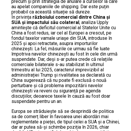
precum și prin strategia de anulare a curselor la care
au apelat companiile de shipping. Dar este puțin
probabil ca această situație să dureze.
În privința
războiului comercial dintre China și
SUA și impactului său colateral
, analiza Upply
amintește că deficitul comercial al Statelor Unite cu
China a fost redus, iar cel al Europei a crescut, pe
fondul taxelor vamale uriașe din SUA, introduse în
2025 și apoi retractate, asupra importurilor
chinezești. La fel, măsurile ce urmau să fie luate
împotriva navelor chinezești au fost în cele din urmă
suspendate. Dar, deși s-ar putea crede că relațiile
comerciale bilaterale s-au stabilizat în ultimul
trimestru al lui 2025, caracterul imprevizibil al
administrației Trump și rivalitatea sa declarată cu
China sugerează că nu poate fi exclusă o nouă
perturbare și că problema impozitării navelor
chinezești va reveni cu siguranță pe agenda
discuțiilor, deoarece taxele în cauză au fost doar
suspendate pentru un an.
Europa se străduiește să se desprindă de politica
sa de comerț liber în favoarea unei abordări mai
reglementate a pieței, de tipul celei a SUA și a Chinei,
dar ar putea să-și schimbe poziția în 2026, chiar