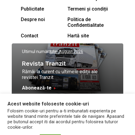
Publicitate
Termeni și condiții
Despre noi
Politica de
Confidentialitate
Contact
Hartă site
Ultimul număr:
Iulie-August 2026
Revista Tranzit
Rămâi la curent cu ultimele ediții ale
revistei Tranzit
Abonează-te
Acest website foloseste cookie-uri
© Toate drepturile
Design by
High Contrast
Folosim cookie-uri pentru a-ti imbunatati experienta pe
rezervate Trafic Media
and development by
Neo
website tinand minte preferintele tale de navigare. Apasand
2026
Vision Technologies
pe butonul accept iti dai acordul pentru folosirea tuturor
cookie-urilor.