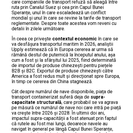
care companiile de transport refuză să aleagă între
ruta prin Canalul Suez și cea prin Capul Bunei
Speranțe, unul în care escaladează un conflict
mondial și unul în care se revine la tarife de transport
reglementate. Despre toate acestea vom reveni cu
detalii în zilele următoare.
În ceea ce privește
contextul economic
în care se
va desfășura transportul maritim în 2026, analiștii
Upply estimează că în Europa cererea ar urma să
rămână destul de puternică la începutul anului, așa
cum a fost și la sfârșitul lui 2025, fiind determinată
de importul de produse chinezești pentru piețele
B2B și B2C. Exportul de produse chinezești către
America a fost redus mult și direcționat spre Europa,
în timp ce cererea din China stagnează.
Cât despre numărul de nave disponibile, piața de
transport containerizat suferă deja de
supra-
capacitate structurală
, care probabil se va agrava
pe măsură ce numărul de nave noi care intră pe piață
va crește între 2026 și 2028. În ultimii doi ani,
impactul supra-capacității a fost atenuat prin faptul
că rutele au fost mai lungi, deoarece navele au
navigat în general pe lângă Capul Bunei Speranțe,