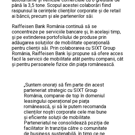
până la 3,5 tone. Scopul acestei colaborări fiind
raspunsul la cerințele clienților corporate și de retail
ai băncii, precum și ale partenerilor săi.
Raiffeisen Bank România continuă să se
concentreze pe serviciile bancare și, în același timp,
și pe extinderea portofoliului de produse prin
adăugarea soluțiilor de mobilitate operațională
pentru clienții săi. Prin colaborarea cu SIXT Group
România, Raiffeisen Bank își propune să ofere acces
facil la servicii de mobilitate atât pentru companii, cât
și pentru persoanele fizice din piața românească.
„Suntem onorați să fim parte din acest
parteneriat strategic cu SIXT Group
România, companie de top în domeniul
leasingului operațional pe piața
românească, și să le putem recomanda
clienților noștri corporate cele mai bune
și eficiente soluții de mobilitate.
Parteneriatul ne consolidează poziția de
facilitator în tranziția către o comunitate
de business sustenabilă, în timp ce ne