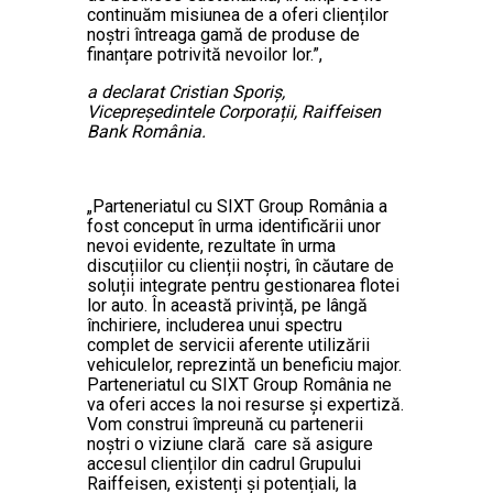
continuăm misiunea de a oferi clienților
noștri întreaga gamă de produse de
finanțare potrivită nevoilor lor.”,
a declarat Cristian Sporiș,
Vicepreședintele Corporații, Raiffeisen
Bank România.
„Parteneriatul cu SIXT Group România a
fost conceput în urma identificării unor
nevoi evidente, rezultate în urma
discuțiilor cu clienții noștri, în căutare de
soluții integrate pentru gestionarea flotei
lor auto. În această privință, pe lângă
închiriere, includerea unui spectru
complet de servicii aferente utilizării
vehiculelor, reprezintă un beneficiu major.
Parteneriatul cu SIXT Group România ne
va oferi acces la noi resurse și expertiză.
Vom construi împreună cu partenerii
noștri o viziune clară care să asigure
accesul clienților din cadrul Grupului
Raiffeisen, existenți și potențiali, la