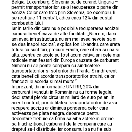
Belgia, Luxemburg, Slovenia si, de curand, Ungaria –
permit transportatorilor sa-si recupereze o parte din
acciza. Celor care trec prin Slovenia, de exemplu, li
se restituie 11 centi/ l, adica circa 12% din costul
combustibilului.
Iar in tarile din care nu e posibila recuperarea accizei
carausii beneficiaza de alte facilitati. „Nici noi, daca
am avea infrastructura, nu am mai avea nevoie sa ni
se dea inapoi acciza“, explica Ion Lixandru, care arata
totusi ca sunt tari, precum Franta, care ofera si una si
alta, „pentru ca acolo au fost acum cativa ani cele mai
radicale manifestari din Europa cauzate de carburant.
Nimeni nu se poate compara cu sindicatele
transportatorilor si soferilor din Franta. Si indiferent
cate beneficii acorda transportatorilor straini, celor
francezi le acorda si mai multe.“
In prezent, din informatiile UNTRR, 20% din
carburantii vanduti in Romania nu au forme legale,
deci statul pierde circa un miliard de euro pe an. In
acest context, posibilitatea transportatorilor de a-si
recupera acciza ar diminua ponderea celor care
activeaza pe piata neagra, deoarece pentru
decontare trebuie ca firma sa aiba actele in ordine,
sa fi achizitionat carburant de la companii care au
dreptul sa-l distribuie, iar consumul sa nu fie sub