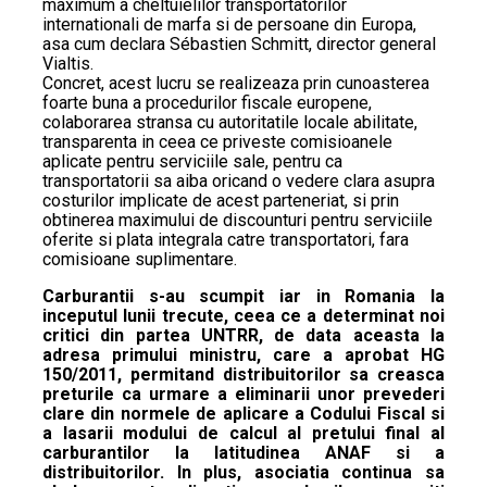
maximum a cheltuielilor transportatorilor
internationali de marfa si de persoane din Europa,
asa cum declara Sébastien Schmitt, director general
Vialtis.
Concret, acest lucru se realizeaza prin cunoasterea
foarte buna a procedurilor fiscale europene,
colaborarea stransa cu autoritatile locale abilitate,
transparenta in ceea ce priveste comisioanele
aplicate pentru serviciile sale, pentru ca
transportatorii sa aiba oricand o vedere clara asupra
costurilor implicate de acest parteneriat, si prin
obtinerea maximului de discounturi pentru serviciile
oferite si plata integrala catre transportatori, fara
comisioane suplimentare.
Carburantii s-au scumpit iar in Romania la
inceputul lunii trecute, ceea ce a determinat noi
critici din partea UNTRR, de data aceasta la
adresa primului ministru, care a aprobat HG
150/2011, permitand distribuitorilor sa creasca
preturile ca urmare a eliminarii unor prevederi
clare din normele de aplicare a Codului Fiscal si
a lasarii modului de calcul al pretului final al
carburantilor la latitudinea ANAF si a
distribuitorilor. In plus, asociatia continua sa