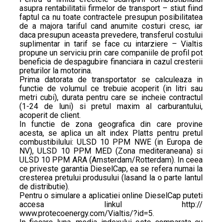
asupra rentabilitatii firmelor de transport – stiut fiind
faptul ca nu toate contractele presupun posibilitatea
de a majora tariful cand anumite costuri cresc, iar
daca presupun aceasta prevedere, transferul costului
suplimentar in tarif se face cu intarziere – Vialtis
propune un serviciu prin care companiile de profil pot
beneficia de despagubire financiara in cazul cresterii
preturilor la motorina.
Prima datorata de transportator se calculeaza in
functie de volumul ce trebuie acoperit (in litri sau
metri cubi), durata pentru care se incheie contractul
(1-24 de luni) si pretul maxim al carburantului,
acoperit de client.
In functie de zona geografica din care provine
acesta, se aplica un alt index Platts pentru pretul
combustibilului: ULSD 10 PPM NWE (in Europa de
NV), ULSD 10 PPM MED (Zona mediteraneana) si
ULSD 10 PPM ARA (Amsterdam/Rotterdam). In ceea
ce priveste garantia DieselCap, ea se refera numai la
cresterea pretului produsului (lasand la o parte lantul
de distributie).
Pentru o simulare a aplicatiei online DieselCap puteti
accesa linkul http://
www.protecoenergy.com/Vialtis/?id=5.