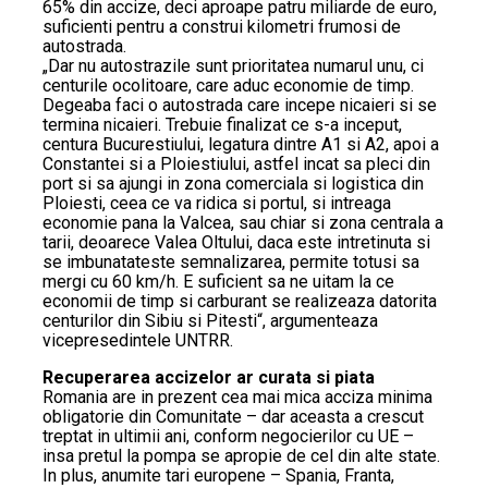
65% din accize, deci aproape patru miliarde de euro,
suficienti pentru a construi kilometri frumosi de
autostrada.
„Dar nu autostrazile sunt prioritatea numarul unu, ci
centurile ocolitoare, care aduc economie de timp.
Degeaba faci o autostrada care incepe nicaieri si se
termina nicaieri. Trebuie finalizat ce s-a inceput,
centura Bucurestiului, legatura dintre A1 si A2, apoi a
Constantei si a Ploiestiului, astfel incat sa pleci din
port si sa ajungi in zona comerciala si logistica din
Ploiesti, ceea ce va ridica si portul, si intreaga
economie pana la Valcea, sau chiar si zona centrala a
tarii, deoarece Valea Oltului, daca este intretinuta si
se imbunatateste semnalizarea, permite totusi sa
mergi cu 60 km/h. E suficient sa ne uitam la ce
economii de timp si carburant se realizeaza datorita
centurilor din Sibiu si Pitesti“, argumenteaza
vicepresedintele UNTRR.
Recuperarea accizelor ar curata si piata
Romania are in prezent cea mai mica acciza minima
obligatorie din Comunitate – dar aceasta a crescut
treptat in ultimii ani, conform negocierilor cu UE –
insa pretul la pompa se apropie de cel din alte state.
In plus, anumite tari europene – Spania, Franta,