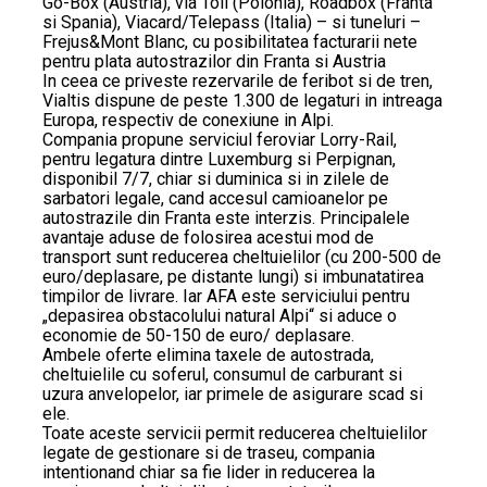
Go-Box (Austria), via Toll (Polonia), Roadbox (Franta
si Spania), Viacard/Telepass (Italia) – si tuneluri –
Frejus&Mont Blanc, cu posibilitatea facturarii nete
pentru plata autostrazilor din Franta si Austria
In ceea ce priveste rezervarile de feribot si de tren,
Vialtis dispune de peste 1.300 de legaturi in intreaga
Europa, respectiv de conexiune in Alpi.
Compania propune serviciul feroviar Lorry-Rail,
pentru legatura dintre Luxemburg si Perpignan,
disponibil 7/7, chiar si duminica si in zilele de
sarbatori legale, cand accesul camioanelor pe
autostrazile din Franta este interzis. Principalele
avantaje aduse de folosirea acestui mod de
transport sunt reducerea cheltuielilor (cu 200-500 de
euro/deplasare, pe distante lungi) si imbunatatirea
timpilor de livrare. Iar AFA este serviciului pentru
„depasirea obstacolului natural Alpi“ si aduce o
economie de 50-150 de euro/ deplasare.
Ambele oferte elimina taxele de autostrada,
cheltuielile cu soferul, consumul de carburant si
uzura anvelopelor, iar primele de asigurare scad si
ele.
Toate aceste servicii permit reducerea cheltuielilor
legate de gestionare si de traseu, compania
intentionand chiar sa fie lider in reducerea la