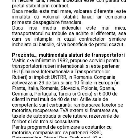
In fiecare luna, media indexului este comparata cu
pretul stabilit prin contract.
Daca media este mai mare, valoarea diferentei este
inmultita cu volumul stabilit lunar, iar compania
primeste despagubire financiara.
Daca insa media indexului este mai mica,
transportatorul nu trebuie sa achite el diferenta, asa
cum se intampla in cazul contractelor similare
incheiate cu bancile, ci va beneficia de pretul scazut.
Prezenta… multimodala alaturi de transportatori
Vialtis s-a infiintat in 1982, propune servicii pentru
transportatorii rutieri internationali si este partener
IRU (Uniunea Internationala a Transportatorilor
Rutieri) si implicit UNTRR, in Romania. Compania
activeaza in 29 de tari si are 10 filiale in Europa (in
Franta, Italia, Romania, Slovacia, Polonia, Spania,
Germania, Portugalia, Turcia si Grecia) si 6.000 de
clienti in mai mult de 40 de tari. Ariile sale de
competenta sunt carburantii, rambursarea taxelor pe
motorina, recuperarea TVA extern si finantarea sa,
taxele de autostrada si cele rutiere, rezervarile de
feribot si de tren si consultanta.
Pentru programul de optimizare a costurilor cu
motorina, compania are ca parteneri ESSO,