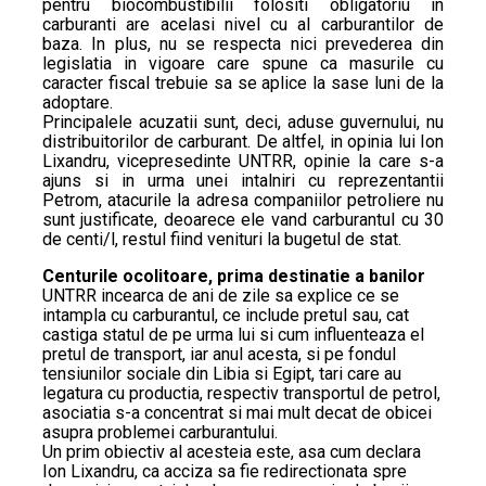
pentru biocombustibilii folositi obligatoriu in
carburanti are acelasi nivel cu al carburantilor de
baza. In plus, nu se respecta nici prevederea din
legislatia in vigoare care spune ca masurile cu
caracter fiscal trebuie sa se aplice la sase luni de la
adoptare.
Principalele acuzatii sunt, deci, aduse guvernului, nu
distribuitorilor de carburant. De altfel, in opinia lui Ion
Lixandru, vicepresedinte UNTRR, opinie la care s-a
ajuns si in urma unei intalniri cu reprezentantii
Petrom, atacurile la adresa companiilor petroliere nu
sunt justificate, deoarece ele vand carburantul cu 30
de centi/l, restul fiind venituri la bugetul de stat.
Centurile ocolitoare, prima destinatie a banilor
UNTRR incearca de ani de zile sa explice ce se
intampla cu carburantul, ce include pretul sau, cat
castiga statul de pe urma lui si cum influenteaza el
pretul de transport, iar anul acesta, si pe fondul
tensiunilor sociale din Libia si Egipt, tari care au
legatura cu productia, respectiv transportul de petrol,
asociatia s-a concentrat si mai mult decat de obicei
asupra problemei carburantului.
Un prim obiectiv al acesteia este, asa cum declara
Ion Lixandru, ca acciza sa fie redirectionata spre