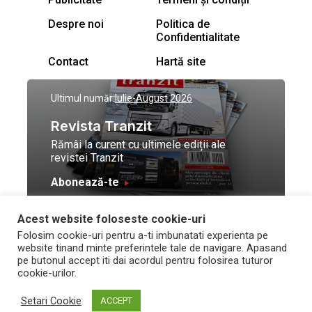
Despre noi
Politica de
Confidentialitate
Contact
Hartă site
Ultimul număr:
Iulie-August 2026
Revista Tranzit
Rămâi la curent cu ultimele ediții ale
revistei Tranzit
Abonează-te
Acest website foloseste cookie-uri
© Toate drepturile
Design by
High Contrast
Folosim cookie-uri pentru a-ti imbunatati experienta pe
rezervate Trafic Media
and development by
Neo
website tinand minte preferintele tale de navigare. Apasand
2026
Vision Technologies
pe butonul accept iti dai acordul pentru folosirea tuturor
cookie-urilor.
Setari Cookie
ACCEPT