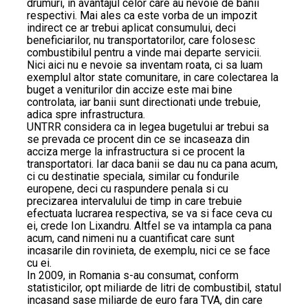
drumuri, in avantajul celor care au nevoie de banii
respectivi. Mai ales ca este vorba de un impozit
indirect ce ar trebui aplicat consumului, deci
beneficiarilor, nu transportatorilor, care folosesc
combustibilul pentru a vinde mai departe servicii.
Nici aici nu e nevoie sa inventam roata, ci sa luam
exemplul altor state comunitare, in care colectarea la
buget a veniturilor din accize este mai bine
controlata, iar banii sunt directionati unde trebuie,
adica spre infrastructura.
UNTRR considera ca in legea bugetului ar trebui sa
se prevada ce procent din ce se incaseaza din
acciza merge la infrastructura si ce procent la
transportatori. Iar daca banii se dau nu ca pana acum,
ci cu destinatie speciala, similar cu fondurile
europene, deci cu raspundere penala si cu
precizarea intervalului de timp in care trebuie
efectuata lucrarea respectiva, se va si face ceva cu
ei, crede Ion Lixandru. Altfel se va intampla ca pana
acum, cand nimeni nu a cuantificat care sunt
incasarile din rovinieta, de exemplu, nici ce se face
cu ei.
In 2009, in Romania s-au consumat, conform
statisticilor, opt miliarde de litri de combustibil, statul
incasand sase miliarde de euro fara TVA, din care