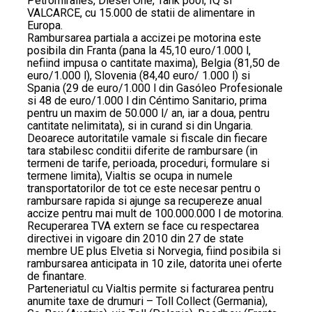
Petromiralles, Diesel One, Tank pool, IQ si
VALCARCE, cu 15.000 de statii de alimentare in
Europa.
Rambursarea partiala a accizei pe motorina este
posibila din Franta (pana la 45,10 euro/1.000 l,
nefiind impusa o cantitate maxima), Belgia (81,50 de
euro/1.000 l), Slovenia (84,40 euro/ 1.000 l) si
Spania (29 de euro/1.000 l din Gasóleo Profesionale
si 48 de euro/1.000 l din Céntimo Sanitario, prima
pentru un maxim de 50.000 l/ an, iar a doua, pentru
cantitate nelimitata), si in curand si din Ungaria.
Deoarece autoritatile vamale si fiscale din fiecare
tara stabilesc conditii diferite de rambursare (in
termeni de tarife, perioada, proceduri, formulare si
termene limita), Vialtis se ocupa in numele
transportatorilor de tot ce este necesar pentru o
rambursare rapida si ajunge sa recupereze anual
accize pentru mai mult de 100.000.000 l de motorina.
Recuperarea TVA extern se face cu respectarea
directivei in vigoare din 2010 din 27 de state
membre UE plus Elvetia si Norvegia, fiind posibila si
rambursarea anticipata in 10 zile, datorita unei oferte
de finantare.
Parteneriatul cu Vialtis permite si facturarea pentru
anumite taxe de drumuri – Toll Collect (Germania),