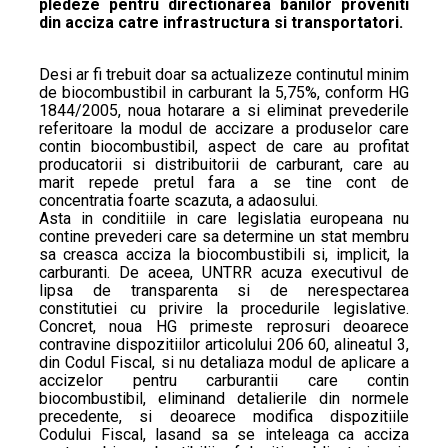
pledeze pentru directionarea banilor proveniti
din acciza catre infrastructura si transportatori.
Desi ar fi trebuit doar sa actualizeze continutul minim
de biocombustibil in carburant la 5,75%, conform HG
1844/2005, noua hotarare a si eliminat prevederile
referitoare la modul de accizare a produselor care
contin biocombustibil, aspect de care au profitat
producatorii si distribuitorii de carburant, care au
marit repede pretul fara a se tine cont de
concentratia foarte scazuta, a adaosului.
Asta in conditiile in care legislatia europeana nu
contine prevederi care sa determine un stat membru
sa creasca acciza la biocombustibili si, implicit, la
carburanti. De aceea, UNTRR acuza executivul de
lipsa de transparenta si de nerespectarea
constitutiei cu privire la procedurile legislative.
Concret, noua HG primeste reprosuri deoarece
contravine dispozitiilor articolului 206 60, alineatul 3,
din Codul Fiscal, si nu detaliaza modul de aplicare a
accizelor pentru carburantii care contin
biocombustibil, eliminand detalierile din normele
precedente, si deoarece modifica dispozitiile
Codului Fiscal, lasand sa se inteleaga ca acciza