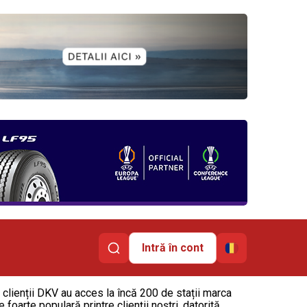
Intră în cont
clienții DKV au acces la încă 200 de stații marca
oarte populară printre clienții noștri, datorită