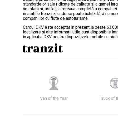
standardelor sale ridicate de calitate și a gamei la
noi stații și, astfel, la rețeaua completă a companie
în stațiile Benzina, unde se poate achita fără numer
companiilor cu flote de autoturisme.
Cardul DKV este acceptat în prezent la peste 63.000 d
localizare și alte informații utile sunt disponibile î
în aplicația DKV pentru dispozitivele mobile cu si
Van of the Year
Truck of 