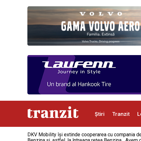
Știri
Tranzit
L
DKV Mobility își extinde cooperarea cu compania de 
Abonamente
Publicitate
Contact
Benzina și, astfel, la întreaga rețea Benzina. „Avem 