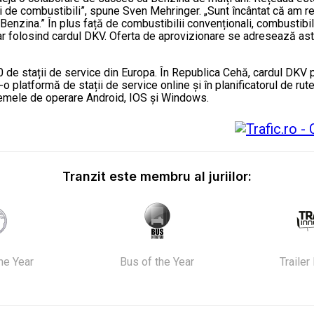
rgi de combustibili”, spune Sven Mehringer. „Sunt încântat că am
i Benzina.” În plus față de combustibilii convenționali, combustibi
ar folosind cardul DKV. Oferta de aprovizionare se adresează astfe
e stații de service din Europa. În Republica Cehă, cardul DKV poat
ntr-o platformă de stații de service online și în planificatorul de
stemele de operare Android, IOS și Windows.
Tranzit este membru al juriilor:
the Year
Bus of the Year
Trailer