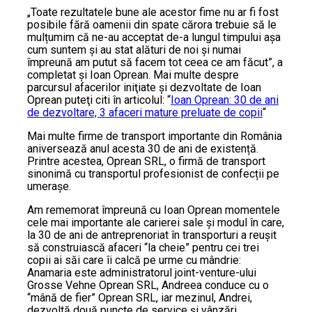
„Toate rezultatele bune ale acestor fime nu ar fi fost
posibile fără oamenii din spate cărora trebuie să le
mulțumim că ne-au acceptat de-a lungul timpului așa
cum suntem și au stat alături de noi și numai
împreună am putut să facem tot ceea ce am făcut”, a
completat şi Ioan Oprean. Mai multe despre
parcursul afacerilor iniţiate şi dezvoltate de Ioan
Oprean puteţi citi în articolul: “
Ioan Oprean: 30 de ani
de dezvoltare, 3 afaceri mature preluate de copii
“
Mai multe firme de transport importante din România
aniversează anul acesta 30 de ani de existență.
Printre acestea, Oprean SRL, o firmă de transport
sinonimă cu transportul profesionist de confecții pe
umerașe.
Am rememorat împreună cu Ioan Oprean momentele
cele mai importante ale carierei sale și modul în care,
la 30 de ani de antreprenoriat în transporturi a reușit
să construiască afaceri “la cheie” pentru cei trei
copii ai săi care îi calcă pe urme cu mândrie:
Anamaria este administratorul joint-venture-ului
Grosse Vehne Oprean SRL, Andreea conduce cu o
“mână de fier” Oprean SRL, iar mezinul, Andrei,
dezvoltă două puncte de service și vânzări