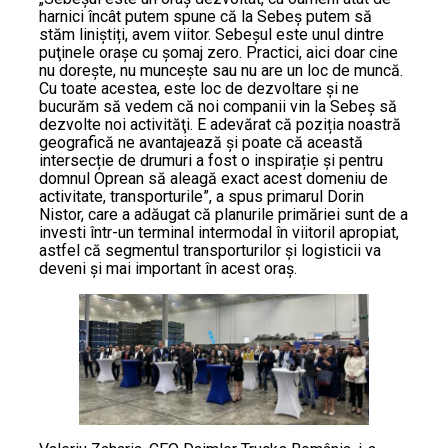
harnici încât putem spune că la Sebeș putem să
stăm liniștiți, avem viitor. Sebeşul este unul dintre
puţinele oraşe cu şomaj zero. Practici, aici doar cine
nu dorește, nu muncește sau nu are un loc de muncă.
Cu toate acestea, este loc de dezvoltare și ne
bucurăm să vedem că noi companii vin la Sebeș să
dezvolte noi activităţi. E adevărat că poziția noastră
geografică ne avantajează și poate că această
intersecție de drumuri a fost o inspirație şi pentru
domnul Oprean să aleagă exact acest domeniu de
activitate, transporturile”, a spus primarul Dorin
Nistor, care a adăugat că planurile primăriei sunt de a
investi într-un terminal intermodal în viitoril apropiat,
astfel că segmentul transporturilor şi logisticii va
deveni şi mai important în acest oraş.