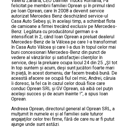
Valeriu Zaharia, CEO Daimler Trucks România, i-a
felicitat pe membrii familiei Oprean şi în primul rând
pe Ioan Oprean, care în 2008 a devenit service
autorizat Mercedes Benz deschizând service-ul
Casa Auto Sebeş şi, în acelaşi timp, a schimbat flota
de camioane a firmei trecând exclusiv pe Mercedes-
Benz. Legătura cu producătorul german s-a
intensificat în 2, când Ioan Oprean a preluat dealerul
Mercedes-Benz de la Vâlcea pe care l-a transformat
în Casa Auto Vâlcea și care l-a dus în topul celor mai
buni concesionari Mercedes-Benz din punct de
vedere al vânzărilor şi satisfacţiei clienţilor în
service, deşi la preluare ocupa locul 24 din 25. „ŞI tot
în top suntem şi acum, deși sunt jucători foarte mari
în piață, în acest domeniu, dar facem treabă bună. De
această afacere se ocupă fiul cel mic, Andrei, căruia
îi doresc, la fel ca în cazul celor două fiice care
conduc Oprean SRL şi GV Oprean, să aibă cel puţin
acelaşi succes şi de acum înainte !”, a spus Ioan
Oprean.
Andreea Oprean, directorul general al Oprean SRL, a
mulţumit în numele ei şi al familiei sale tuturor
angajaţilor celor trei firme, fără de care nu ar fi putut
ajunge unde sunt astăzi.