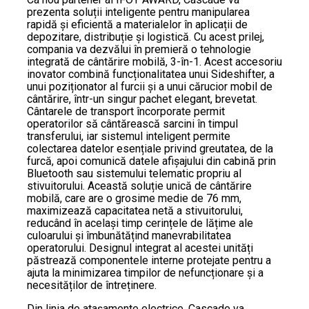
prezenta soluții inteligente pentru manipularea
rapidă și eficientă a materialelor în aplicații de
depozitare, distribuție și logistică. Cu acest prilej,
compania va dezvălui în premieră o tehnologie
integrată de cântărire mobilă, 3-în-1. Acest accesoriu
inovator combină funcționalitatea unui Sideshifter, a
unui poziționator al furcii și a unui cărucior mobil de
cântărire, într-un singur pachet elegant, brevetat.
Cântarele de transport încorporate permit
operatorilor să cântărească sarcini în timpul
transferului, iar sistemul inteligent permite
colectarea datelor esențiale privind greutatea, de la
furcă, apoi comunică datele afișajului din cabină prin
Bluetooth sau sistemului telematic propriu al
stivuitorului. Această soluție unică de cântărire
mobilă, care are o grosime medie de 76 mm,
maximizează capacitatea netă a stivuitorului,
reducând în același timp cerințele de lățime ale
culoarului și îmbunătățind manevrabilitatea
operatorului. Designul integrat al acestei unități
păstrează componentele interne protejate pentru a
ajuta la minimizarea timpilor de nefuncționare și a
necesităților de întreținere.
Din linia de atașamente electrice, Cascade va