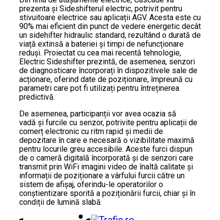
prezenta și Sideshifterul electric, potrivit pentru
stivuitoare electrice sau aplicații AGV. Acesta este cu
90% mai eficient din punct de vedere energetic decât
un sidehifter hidraulic standard, rezultând o durată de
viață extinsă a bateriei și timpi de nefuncționare
reduși. Proiectat cu cea mai recentă tehnologie,
Electric Sideshifter prezintă, de asemenea, senzori
de diagnosticare încorporați în dispozitivele sale de
acționare, oferind date de poziționare, împreună cu
parametri care pot fi utilizați pentru întreținerea
predictivă.
De asemenea, participanții vor avea ocazia să
vadă și furcile cu senzor, potrivite pentru aplicații de
comerț electronic cu ritm rapid și medii de
depozitare în care e necesară o vizibilitate maximă
pentru locurile greu accesibile. Aceste furci dispun
de o cameră digitală încorporată și de senzori care
transmit prin WiFi imagini video de înaltă calitate și
informații de poziționare a vârfului furcii către un
sistem de afișaj, oferindu-le operatorilor o
conștientizare sporită a poziționării furcii, chiar și în
condiții de lumină slabă.