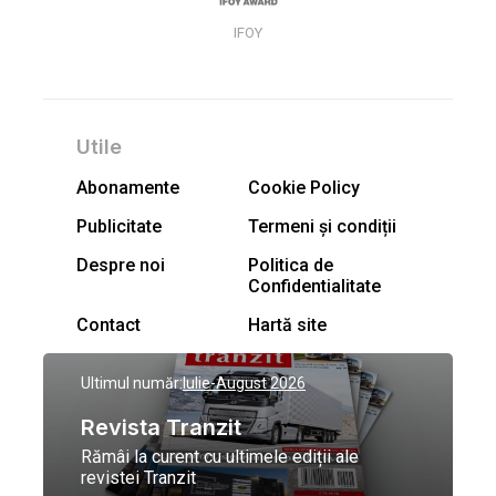
IFOY
Utile
Abonamente
Cookie Policy
Publicitate
Termeni și condiții
Despre noi
Politica de
Confidentialitate
Contact
Hartă site
Ultimul număr:
Iulie-August 2026
Revista Tranzit
Rămâi la curent cu ultimele ediții ale
revistei Tranzit