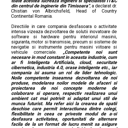
toate acestea lucreaza inginerii si specialistii IT&C
din centrul de inginerie din Timisoara“
, a declarat dr.
Chistian von Albrichsfeld, Head of Country
Continental Romania.
Directiile in care compania desfasoara o activitate
intensa vizeaza dezvoltarea de solutii inovatoare de
software si hardware pentru interiorul masinii,
siguranta, motor si transmisie, precum si sisteme de
navigatie si instrumente pentru masini viitoare si
vehicule comerciale.
„Competente noi sunt
necesare in mod constant in aceasta industrie, cum
ar fi Inteligenta Artificiala, cloud, securitate
cibernetica, industria 4.0, orase inteligente etc., iar
compania isi asuma un rol de lider tehnologic.
Noile competente inseamna dezvoltarea de noi
produse, modelarea noilor modele de afaceri si
proiectarea de noi concepte moderne de
colaborare si operare, respectiv realizarea unui
ambient cat mai potrivit si adaptat unui stil de
munca futurist. Ma refer aici la crearea de spatii
deschise care permit interactiunea dintre colegi,
flexibilitate in ceea ce priveste modul de a-si
desfasura activitatea, oportunitati de alternare
facila de la un format de lucru menit sa asigure