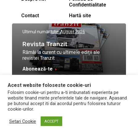
Confidentialitate
Contact
Hartă site
Ultimul număr:
Iulie-August 2026
Revista Tranzit
Rămâi la curent cu ultimele ediții ale
revistei Tranzit
Abonează-te
Acest website foloseste cookie-uri
© Toate drepturile
Design by
High Contrast
Folosim cookie-uri pentru a-ti imbunatati experienta pe
rezervate Trafic Media
and development by
Neo
website tinand minte preferintele tale de navigare. Apasand
2026
Vision Technologies
pe butonul accept iti dai acordul pentru folosirea tuturor
cookie-urilor.
Setari Cookie
ACCEPT