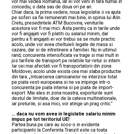
vor mai vedea Romania, iar ei vor veni in tara numai in
concediu, o data sau de doua ori pe an.
Chiar daca, la prima vedere, noua legislatie ii va ajuta
pe soferi sa fie remunerati mai bine, in opinia lui Alin
Cretu, presedintele ATM Bucovina, veniturile
acestora vor fi mai mici. Asta pentru ca in tarile unde
vor fi angajati vor fi platiti cu salariul minim, dar
pentru a fi angajati ei vor trebui sa se mute practic
acolo, unde vor avea cheltuieli legate de masa si
cazare, dar si de intretinere a familiei. Nu in ultimul
rand, concurenta intensificata va trage si mai mult in
jos tarifele de transport pe relatiile tur-retur si intern.
Iar cei mai afectati vor fi transportatorii din zona
Moldovei, acolo unde exista cea mai slaba productie
din tara. „Intoarcerea camioanelor ne interzice total
pe piata vest-europeana si ne va impinge intr-o
concurenta pe piata interna si pe piata de import-
export. Mai ales in zona noastra, exporturile sunt
destul de limitate, doar de la cateva multinationale,
iar preturile, si asa mici, vor atinge un prag critic.“
… daca nu vom avea in legislatie salariu minim
impus pe tot teritoriul UE!
Partea buna pe care au scos-o in evidenta
participantii la Conferinta Tranzit este ca toata