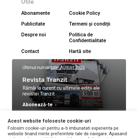
Utile
Abonamente
Cookie Policy
Publicitate
Termeni și condiții
Despre noi
Politica de
Confidentialitate
Contact
Hartă site
Ultimul număr:
Iulie-August 2026
Revista Tranzit
Rămâi la curent cu ultimele ediții ale
revistei Tranzit
Abonează-te
Acest website foloseste cookie-uri
© Toate drepturile
Design by
High Contrast
Folosim cookie-uri pentru a-ti imbunatati experienta pe
rezervate Trafic Media
and development by
Neo
website tinand minte preferintele tale de navigare. Apasand
2026
Vision Technologies