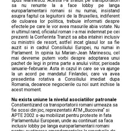
spus Marinescu. Acesta i-a sfatuit pe transportatori
sa nu renunte la a face lobby pe langa
europarlamentarii romani si nu numai, insistand
asupra faptul ca legiuitorii de la Bruxelles, indiferent
de culoarea lor politica, trebuie informati despre
efectele pe care le vor avea masurile abia votate. Nu
in ultimul rand, oficialul roman i-a mai indemnat pe cei
prezenti la Conferinta Tranzit sa aiba intalniri inclusiv
cu ministrii de resort, astfel incat glasul lor sa fie
auzit si in cadrul Consiliului Europei, nu numai in
Parlament. In opinia lui Marian-Jean Marinescu, cel
mai devreme putem vorbi despre adoptarea unui
pachet de legi in prima parte a anului viitor, perioada
ianuarie-februarie. Asta in cazul in care se va ajunge
la un acord pe mandatul Finlandei, care va avea
presedintia rotativa a Consiliului imediat dupa
Romania, deoarece negocierile cu noi sunt inchise la
acest moment.
Nu exista uniune la nivelul asociatiilor patronale
Constientizand ca transportatorii romani urmeaza sa
fie scosi din joc, reprezentatii ATM „Bucovina“ si
APTE 2002 s-au mobilizat pentru proteste in fata
Parlamentului European, unde au continuat sa faca
inclusiv lobby pe langa europarlamentarii romani