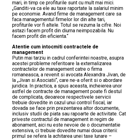
mari, in timp ce profiturile sunt cu mult mai mici.
„Ganditi-va ca ele au taxe raportate la salariul minim
pe economie. Avand firme de management care sa
faca managementul firmelor lor din alte tari,
profiturile vor fi altele. Totul se rezuma la cifre. Noi
astazi facem profit din diurna neimpozabila. Nu
facem profit din eficienta.“
Atentie cum intocmiti contractele de
management
Putin mai tarziu in cadrul conferintei noastre, asupra
acestei probleme referitoare la externalizarea
contractelor de management catre o firma
romaneasca, a revenit si avocata Alexandra Jivan, de
la „Jivan si Asociatii“, care ne-a oferit si o abordare
juridica. In practica, a spus aceasta, incheierea unor
astfel de contracte de management poate fi destul
de complicata, deoarece respectivele servicii
trebuie dovedite in cazul unui control fiscal, iar
dovada se face prin prezentarea altor documente,
inclusiv studii de piata sau rapoarte de activitate. Cat
priveste contractul de management in regim de
abonament, aici nu este nevoie de o documentatie
extensiva, ci trebuie dovedite numai doua criterii:
primul se refera la achitarea unei taxe lunare –