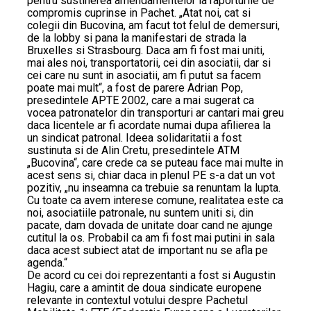
pentru sustinerea amendamentelor la raporturile de
compromis cuprinse in Pachet. „Atat noi, cat si
colegii din Bucovina, am facut tot felul de demersuri,
de la lobby si pana la manifestari de strada la
Bruxelles si Strasbourg. Daca am fi fost mai uniti,
mai ales noi, transportatorii, cei din asociatii, dar si
cei care nu sunt in asociatii, am fi putut sa facem
poate mai mult“, a fost de parere Adrian Pop,
presedintele APTE 2002, care a mai sugerat ca
vocea patronatelor din transporturi ar cantari mai greu
daca licentele ar fi acordate numai dupa afilierea la
un sindicat patronal. Ideea solidaritatii a fost
sustinuta si de Alin Cretu, presedintele ATM
„Bucovina“, care crede ca se puteau face mai multe in
acest sens si, chiar daca in plenul PE s-a dat un vot
pozitiv, „nu inseamna ca trebuie sa renuntam la lupta.
Cu toate ca avem interese comune, realitatea este ca
noi, asociatiile patronale, nu suntem uniti si, din
pacate, dam dovada de unitate doar cand ne ajunge
cutitul la os. Probabil ca am fi fost mai putini in sala
daca acest subiect atat de important nu se afla pe
agenda.“
De acord cu cei doi reprezentanti a fost si Augustin
Hagiu, care a amintit de doua sindicate europene
relevante in contextul votului despre Pachetul