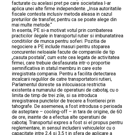
facturate cu acelasi pret pe care societatea l-ar
aplica unei alte firme independente. „Insa autoritatile
fiscale contesta inclusiv metoda aleasa in cazul
preturilor de transfer, pentru ca se poate alege din
mai multe metode.“
In esenta, PE si-a motivat votul prin combaterea
practicilor ilegale in transportul rutier si imbunatatirea
conditiilor de munca pentru soferi. Pozitia de
negociere a PE include masuri pentru stoparea
concurentei neloaiale facute de companiile de tip
„casuta postala“, cum este cea legata de activitatea
firmei, care trebuie desfasurata intr-o proportie
semnificativa in statul membru in care este
inregistrata compania. Pentru a facilita detectarea
incalcarii regulilor de catre transportatorii rutieri,
Parlamentul doreste sa inlocuiasca restrictia
existenta a numarului de operatiuni de cabotaj, cu o
limita de timp de trei zile, si sa introduca
inregistrarea punctelor de trecere a frontierei prin
tahografe. De asemenea, a fost introdusa o perioada
de asteptare – cooling-off – in tara de origine, de 60
de ore, inainte de a efectua alte operatiuni de
cabotaj. Transportul expres a fost si el propus pentru
reglementare, in sensul includerii vehiculelor cu o
capacitate intre 2,4 si 3,5 t in sfera de aplicare a