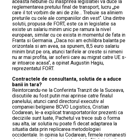
aceasta nebunie cu inasprirea legislatiei va duce la
reglementarea pretului final de transport, lucru „pe
care il tot vorbim de ani de zile… Trebuie sa aliniem
preturile cu cele ale companiilor din vest“. Una dintre
solutii, propusa de FORT, este ca in legislatie sa
existe un salariu minim unic pe ramura la nivel
european, similar cu ce exista in momentul de fata in
Franta si Germania. „Daca noi am echilibra balanta pe
orizontala si am avea, sa spunem, 8,5 euro salariu
minim brut pe ora, atunci tarifele ar creste si nimeni
nu ar mai profita, iar soferii care au migrat catre UE s-
ar intoarce acasa“, a opinat Augustin Hagiu,
reprezentatul FORT.
Contractele de consultanta, solutia de a aduce
banii in tara?
Reintorcandu-ne la Conferinta Tranzit de la Suceava,
discutiile au fost putin mai aprinse catre finalul
panelului, atunci cand directorul executiv al
companiei belgiene BCVO Logistics, Cristian
Codarean, le-a explicat transportatorilor prezenti ca
deciziile sunt luate, Pachetul va trece sub o forma
sau alta, iar solutia nu poate fi decat adaptarea la
situatia data prin replicarea metodologiei
occidentale. In opinia lui Codarean, firmele romanesti