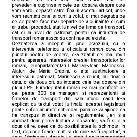
prevederile cuprinse in cele trei dosare, despre care
vom vorbi separat catre finalul acestui articol, unde
vom reaminti cine si cum a votat, ci mai degraba pe
ce se poate face mai departe de aici inainte si cum
ar trebui procedat, atat la nivel de firma de transport,
cat si la nivel de patronat, pentru ca industria de
transport romaneasca sa continue sa existe.
Dezbaterea a inceput in jurul pranzului, cu o
interventie telefonica a oficialului roman care, din
punctul nostru de vedere, s-a zbatut cel mai mult
pentru apararea intereselor breslei transportatorilor
romani, europarlamentarul Marian-Jean Marinescu.
Alaturi de Maria Grapini, o alta sustinatoare a
interesului patronal, Marinescu a reusit, nu doar o
data, ci de doua ori, sa intoarca cele trei dosare din
plenul PE. Eurodeputatul roman i-a mai insufletit pe
cei peste 300 de manageri si reprezentanti ai
firmelor de transport din sala atunci cand le-a
explicat ca textul votat la finalul acestei legislaturi
poate suferi anumite schimbari pana ce va ajunge sa
fie transpus in directive si regulamente. „Ieri s-a
aprobat doar prima lectura a dosarelor, va fi si o a
doua citire, ceea ce da posibilitatea la schimbari in
text, depinde foarte mult si de cine va fi raportor“, a