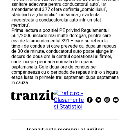
sanitare adecvate pentru conducatorul auto“, iar
amendamentul 377 ofera definitia „domiciliului“,
stabilind ca „domiciliu” inseamna „rezidenta
inregistrata a conducatorului auto intr-un stat
membru“.
Prima lectura a pozitiei PE privind Regulamentul
561/2006 include mai multe derogari, printre care
cea de la amendamentul 391 – care se refera la
timpii de condus si care prevede ca, dupa un repaus
de 30 de minute, conducatorul auto poate ajunge in
decurs de doua ore la centrul operational al firmei,
unde incepe perioada normala de repaus
saptamanala. Cele doua ore de condus se
compenseaza cu o perioada de repaus intr-o singura
etapa luata in primele trei saptamani dupa saptamana
in cauza.
Tranzit este membru al juriilor: