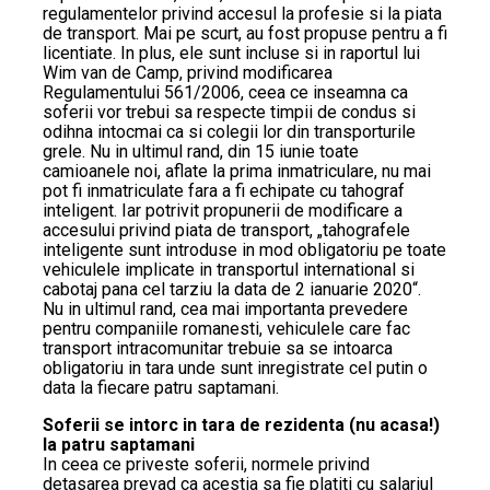
regulamentelor privind accesul la profesie si la piata
de transport. Mai pe scurt, au fost propuse pentru a fi
licentiate. In plus, ele sunt incluse si in raportul lui
Wim van de Camp, privind modificarea
Regulamentului 561/2006, ceea ce inseamna ca
soferii vor trebui sa respecte timpii de condus si
odihna intocmai ca si colegii lor din transporturile
grele. Nu in ultimul rand, din 15 iunie toate
camioanele noi, aflate la prima inmatriculare, nu mai
pot fi inmatriculate fara a fi echipate cu tahograf
inteligent. Iar potrivit propunerii de modificare a
accesului privind piata de transport, „tahografele
inteligente sunt introduse in mod obligatoriu pe toate
vehiculele implicate in transportul international si
cabotaj pana cel tarziu la data de 2 ianuarie 2020“.
Nu in ultimul rand, cea mai importanta prevedere
pentru companiile romanesti, vehiculele care fac
transport intracomunitar trebuie sa se intoarca
obligatoriu in tara unde sunt inregistrate cel putin o
data la fiecare patru saptamani.
Soferii se intorc in tara de rezidenta (nu acasa!)
la patru saptamani
In ceea ce priveste soferii, normele privind
detasarea prevad ca acestia sa fie platiti cu salariul