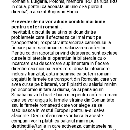
Romania, Bulgaria, Polonia, membre IRU, sa rupa IRU
in doua, pentru ca aceasta uniune si-a pierdut
directia“, a acuzat Augustin Hagiu.
Prevederile nu vor aduce conditii mai bune
pentru soferii romani…
Inevitabil, discutiile au atins si doua dintre
problemele care ii afecteaza cel mai mult pe
transportatori, respectiv intoarcerea camionului la
fiecare patru saptamani si salarizarea soferilor.
Pentru ca din raportul privind detasarea sunt excluse
cursele bilaterale si operatiunile bilaterale cu o
incarcare sau descarcare suplimentara in fiecare
directie sau niciuna la iesire si doua la intoarcere,
inclusiv tranzitul, asta inseamna ca soferii romani
angajati la firmele de transport din Romania, care vor
avea curse pe bilateral, vor fi platiti cu salariul minim
pe economie in tara si diurna, ca si pana acum.
Situatia nu va fi foarte buna nici pentru soferii romani
care se vor angaja la firmele straine din Comunitate
sau la firmele romanesti care vor alege sa se
stabileasca in vestul Europei pentru a-si salva
afacerile. Desi soferii care vor lucra la aceste
companii vor fi platiti cu salariul minim pe
destinatiile/tarile in care activeaza, camioanele nu