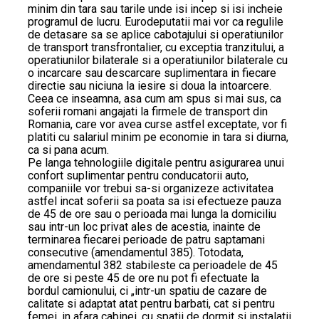
minim din tara sau tarile unde isi incep si isi incheie
programul de lucru. Eurodeputatii mai vor ca regulile
de detasare sa se aplice cabotajului si operatiunilor
de transport transfrontalier, cu exceptia tranzitului, a
operatiunilor bilaterale si a operatiunilor bilaterale cu
o incarcare sau descarcare suplimentara in fiecare
directie sau niciuna la iesire si doua la intoarcere.
Ceea ce inseamna, asa cum am spus si mai sus, ca
soferii romani angajati la firmele de transport din
Romania, care vor avea curse astfel exceptate, vor fi
platiti cu salariul minim pe economie in tara si diurna,
ca si pana acum.
Pe langa tehnologiile digitale pentru asigurarea unui
confort suplimentar pentru conducatorii auto,
companiile vor trebui sa-si organizeze activitatea
astfel incat soferii sa poata sa isi efectueze pauza
de 45 de ore sau o perioada mai lunga la domiciliu
sau intr-un loc privat ales de acestia, inainte de
terminarea fiecarei perioade de patru saptamani
consecutive (amendamentul 385). Totodata,
amendamentul 382 stabileste ca perioadele de 45
de ore si peste 45 de ore nu pot fi efectuate la
bordul camionului, ci „intr-un spatiu de cazare de
calitate si adaptat atat pentru barbati, cat si pentru
femei, in afara cabinei, cu spatii de dormit si instalatii