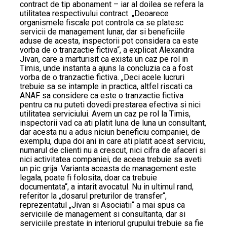
contract de tip abonament – iar al doilea se refera la
utilitatea respectivului contract. „Deoarece
organismele fiscale pot controla ca se platesc
servicii de management lunar, dar si beneficiile
aduse de acesta, inspectorii pot considera ca este
vorba de o tranzactie fictiva“, a explicat Alexandra
Jivan, care a marturisit ca exista un caz pe rol in
Timis, unde instanta a ajuns la concluzia ca a fost
vorba de o tranzactie fictiva. „Deci acele lucruri
trebuie sa se intample in practica, altfel riscati ca
ANAF sa considere ca este o tranzactie fictiva
pentru ca nu puteti dovedi prestarea efectiva si nici
utilitatea serviciului. Avem un caz pe rol la Timis,
inspectorii vad ca ati platit luna de luna un consultant,
dar acesta nu a adus niciun beneficiu companiei, de
exemplu, dupa doi ani in care ati platit acest serviciu,
numarul de clienti nu a crescut, nici cifra de afaceri si
nici activitatea companiei, de aceea trebuie sa aveti
un pic grija. Varianta aceasta de management este
legala, poate fi folosita, doar ca trebuie
documentata“, a intarit avocatul. Nu in ultimul rand,
referitor la „dosarul preturilor de transfer“,
reprezentatul „Jivan si Asociatii“ a mai spus ca
serviciile de management si consultanta, dar si
serviciile prestate in interiorul grupului trebuie sa fie