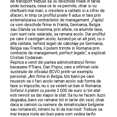
de transport trebuie sa isi deschida filiale in tarile
unde lucreaza, ceea ce le va permite, chiar si cu
cheltuieli mai mari, o crestere a calitatii si a cifrei de
afaceri, in timp ce profitul poate fi adus in tara prin
externalizarea contractelor de management. „Faptul
ca vom deschide firme in Franta, Germania, Belgia
sau Olanda va insemna, prin altele, ca anumite taxe,
cum sunt cele salariale, sa ramana acolo. Dar profitul
pe care il castigam acolo, lucrand pe un alt pret, cu o
alta calitate, nefiind legati de cabotaje pe Germania,
Belgia sau Franta, il putem trimite in Romania prin
contracte de management, perfect legale“, a explicat
Cristian Codarean.
Replica a venit din partea administratorul firmei
bacauane P.Trans, Dan Popoi, care a infirmat cele
sustinute de oficialul BCVO printr-un exemplu
personal. „Am firma in Belgia, toti banii pe care
reusesti sa ii faci acolo raman acolo sub forma de
taxe si impozite, nu o sa vedeti un ban in Romania.
Soferul il platim cu peste 2.000 de euro si tot atat
esti nevoit sa dai inapoi la stat. Sa nu ne facem iluzii
degeaba, banii vor ramane tot in tarile din vest, chiar
daca ai camion cu numere de inmatriculare belgiene
sau romanesti, nimeni nu iti da mai mult. Trebuie sa
mai treaca niste ani buni pana vom vedea tarife