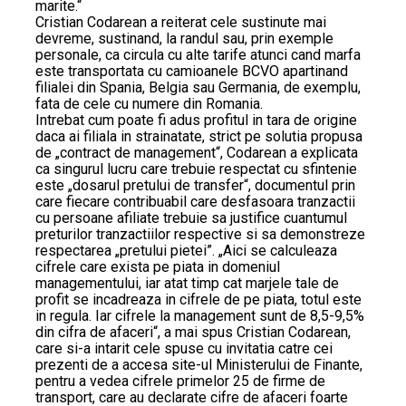
marite.“
Cristian Codarean a reiterat cele sustinute mai
devreme, sustinand, la randul sau, prin exemple
personale, ca circula cu alte tarife atunci cand marfa
este transportata cu camioanele BCVO apartinand
filialei din Spania, Belgia sau Germania, de exemplu,
fata de cele cu numere din Romania.
Intrebat cum poate fi adus profitul in tara de origine
daca ai filiala in strainatate, strict pe solutia propusa
de „contract de management“, Codarean a explicata
ca singurul lucru care trebuie respectat cu sfintenie
este „dosarul pretului de transfer“, documentul prin
care fiecare contribuabil care desfasoara tranzactii
cu persoane afiliate trebuie sa justifice cuantumul
preturilor tranzactiilor respective si sa demonstreze
respectarea „pretului pietei”. „Aici se calculeaza
cifrele care exista pe piata in domeniul
managementului, iar atat timp cat marjele tale de
profit se incadreaza in cifrele de pe piata, totul este
in regula. Iar cifrele la management sunt de 8,5-9,5%
din cifra de afaceri“, a mai spus Cristian Codarean,
care si-a intarit cele spuse cu invitatia catre cei
prezenti de a accesa site-ul Ministerului de Finante,
pentru a vedea cifrele primelor 25 de firme de
transport, care au declarate cifre de afaceri foarte