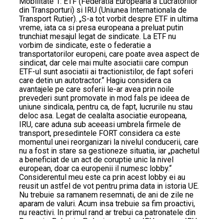
Mobilitate 1: ETF (Federatia Europeana a Lucratorilor
din Transporturi) si IRU (Uniunea Internationala de
Transport Rutier). „S-a tot vorbit despre ETF in ultima
vreme, iata ca si presa europeana a preluat putin
trunchiat mesajul legat de sindicate. La ETF nu
vorbim de sindicate, este o federatie a
transportatorilor europeni, care poate avea aspect de
sindicat, dar cele mai multe asociatii care compun
ETF-ul sunt asociatii ai tractionistilor, de fapt soferi
care detin un autotractor.“ Hagiu considera ca
avantajele pe care soferii le-ar avea prin noile
prevederi sunt promovate in mod fals pe ideea de
uniune sindicala, pentru ca, de fapt, lucrurile nu stau
deloc asa. Legat de cealalta asociatie europeana,
IRU, care aduna sub aceeasi umbrela firmele de
transport, presedintele FORT considera ca este
momentul unei reorganizari la nivelul conducerii, care
nu a fost in stare sa gestioneze situatia, iar „pachetul
a beneficiat de un act de coruptie unic la nivel
european, doar ca europenii il numesc lobby.“
Considerentul meu este ca prin acest lobby ei au
reusit un astfel de vot pentru prima data in istoria UE.
Nu trebuie sa ramanem resemnati, de ani de zile ne
aparam de valuri. Acum insa trebuie sa fim proactivi,
nu reactivi. In primul rand ar trebui ca patronatele din