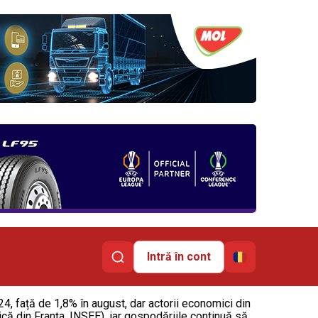
Intră în cont
024, față de 1,8% în august, dar actorii economici din
tică din Franța, INSEE), iar gospodăriile continuă să