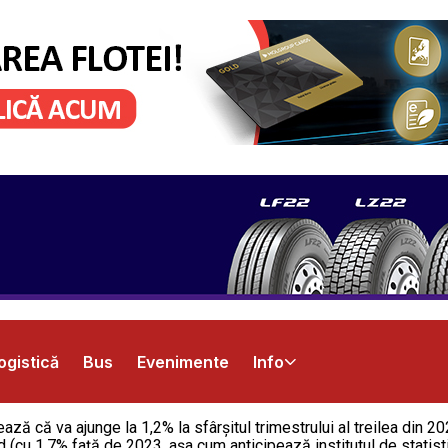
ogistică
Bus
Evenimente
Info
mează că va ajunge la 1,2% la sfârșitul trimestrului al treilea din 2
cad (cu 1,7% față de 2023, așa cum anticipează institutul de statis