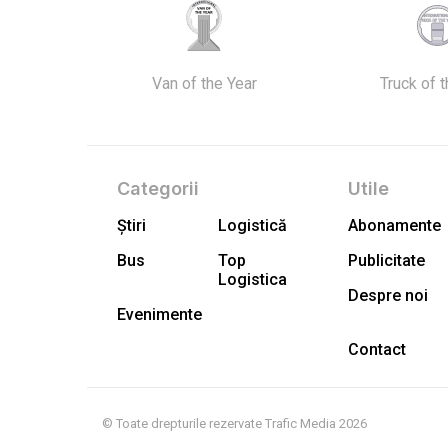
Van of the Year
Truck of 
Categorii
Utile
Știri
Logistică
Abonamente
Bus
Top
Publicitate
Logistica
Despre noi
Evenimente
Contact
© Toate drepturile rezervate Trafic Media 2026