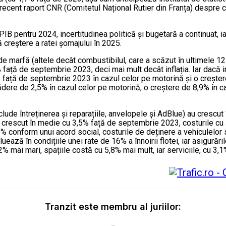
recent raport CNR (Comitetul Național Rutier din Franța) despre c
IB pentru 2024, incertitudinea politică și bugetară a continuat, i
ă creștere a ratei șomajului în 2025.
 de marfă (altele decât combustibilul, care a scăzut în ultimele 1
față de septembrie 2023, deci mai mult decât inflația. Iar dacă i
% față de septembrie 2023 în cazul celor pe motorină și o creșter
cădere de 2,5% în cazul celor pe motorină, o creștere de 8,9% în 
nclude întreținerea și reparațiile, anvelopele și AdBlue) au cres
rescut în medie cu 3,5% față de septembrie 2023, costurile cu șo
conform unui acord social, costurile de deținere a vehiculelor s
ază în condițiile unei rate de 16% a înnoirii flotei, iar asigurăril
2% mai mari, spațiile costă cu 5,8% mai mult, iar serviciile, cu 3,1
Tranzit este membru al juriilor: