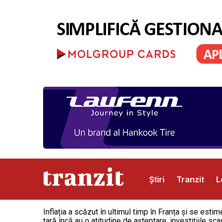
Știri
Tranzit
L
Inflația a scăzut în ultimul timp în Franța și se esti
Abonamente
Publicitate
Contact
țară încă au o atitudine de așteptare, investițiile s