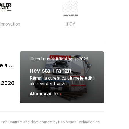
 Innovation
IFOY
Ultimul număr:
Iulie-August 2026
Gala Tranzit de premiere a celor mai eficienti operatori de transport marfa 2023
Revista Tranzit
Rămâi la curent cu ultimele ediții
a 2020
ale revistei Tranzit
Abonează-te
High Contrast
and development by
Neo Vision Technologies