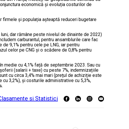
onjunctura economică și evoluția costurilor de
ar firmele și populația așteaptă reduceri bugetare
2 luni, dar rămâne peste nivelul de dinainte de 2022)
ncludem carburantul, pentru ansamblurile care fac
e de 9,1% pentru cele pe LNG, iar pentru
cazul celor pe CNG și o scădere de 0,8% pentru
cut în medie cu 4,1% față de septembrie 2023. Sau cu
ferii (salarii + taxe) cu peste 7%, indemnizațiile
unt cu circa 3,4% mai mari (prețul de achiziție este
e cu 3,2%), și costurile administrative cu 5,3%,
%.