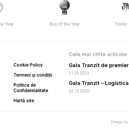
the Year
Bus of the Year
Trailer
Cele mai citite articole
Cookie Policy
11.09.2023
Termeni și condiții
Gala Tranzit – Logistic
Politica de
Confidentialitate
02.10.2020
Hartă site
Design by