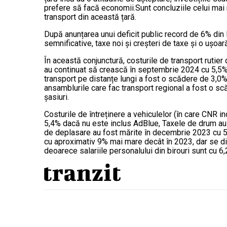
prefere să facă economii.Sunt concluziile celui mai 
transport din această țară.
După anunțarea unui deficit public record de 6% din P
semnificative, taxe noi și creșteri de taxe și o ușoar
În această conjunctură, costurile de transport rutier
au continuat să crească în septembrie 2024 cu 5,5% 
transport pe distanțe lungi a fost o scădere de 3,0
ansamblurile care fac transport regional a fost o s
șasiuri.
Costurile de întreținere a vehiculelor (în care CNR i
5,4% dacă nu este inclus AdBlue, Taxele de drum au c
de deplasare au fost mărite în decembrie 2023 cu 5% 
cu aproximativ 9% mai mare decât în 2023, dar se dilue
deoarece salariile personalului din birouri sunt cu 6,