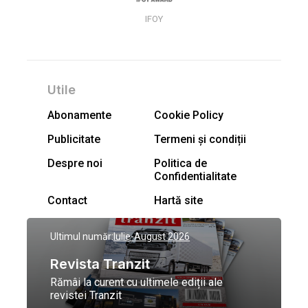
IFOY
Utile
Abonamente
Cookie Policy
Publicitate
Termeni și condiții
Despre noi
Politica de
Confidentialitate
Contact
Hartă site
Ultimul număr:
Iulie-August 2026
Revista Tranzit
Rămâi la curent cu ultimele ediții ale
revistei Tranzit