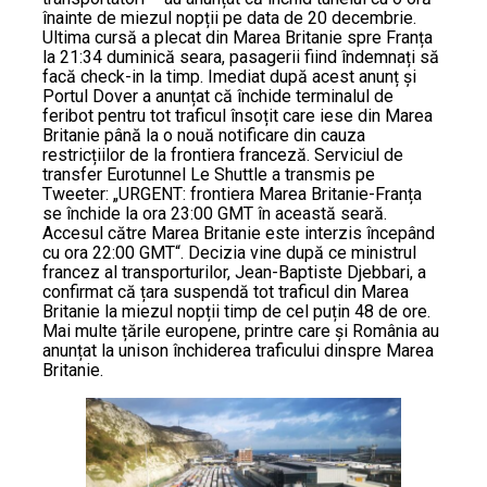
înainte de miezul nopții pe data de 20 decembrie.
Ultima cursă a plecat din Marea Britanie spre Franța
la 21:34 duminică seara, pasagerii fiind îndemnați să
facă check-in la timp. Imediat după acest anunț și
Portul Dover a anunțat că închide terminalul de
feribot pentru tot traficul însoțit care iese din Marea
Britanie până la o nouă notificare din cauza
restricțiilor de la frontiera franceză. Serviciul de
transfer Eurotunnel Le Shuttle a transmis pe
Tweeter: „URGENT: frontiera Marea Britanie-Franța
se închide la ora 23:00 GMT în această seară.
Accesul către Marea Britanie este interzis începând
cu ora 22:00 GMT“. Decizia vine după ce ministrul
francez al transporturilor, Jean-Baptiste Djebbari, a
confirmat că țara suspendă tot traficul din Marea
Britanie la miezul nopții timp de cel puțin 48 de ore.
Mai multe țările europene, printre care și România au
anunțat la unison închiderea traficului dinspre Marea
Britanie.