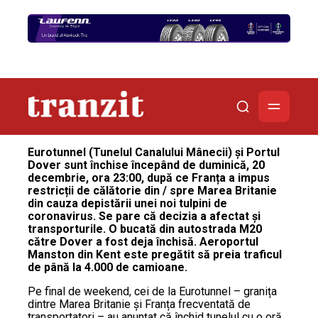
Eurotunnel (Tunelul Canalului Mânecii) și Portul
Dover sunt închise începând de duminică, 20
decembrie, ora 23:00, după ce Franța a impus
restricții de călătorie din / spre Marea Britanie
din cauza depistării unei noi tulpini de
coronavirus. Se pare că decizia a afectat și
transporturile. O bucată din autostrada M20
către Dover a fost deja închisă. Aeroportul
Manston din Kent este pregătit să preia traficul
de până la 4.000 de camioane.
Pe final de weekend, cei de la Eurotunnel – granița
dintre Marea Britanie și Franța frecventată de
transportatori – au anunțat că închid tunelul cu o oră