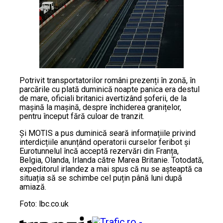
Potrivit transportatorilor români prezenți în zonă, în
parcările cu plată duminică noapte panica era destul
de mare, oficiali britanici avertizând șoferii, de la
mașină la mașină, despre închiderea granițelor,
pentru început fără culoar de tranzit.
Și MOTIS a pus duminică seară informațiile privind
interdicțiile anunțând operatorii curselor feribot și
Eurotunnelul încă acceptă rezervări din Franța,
Belgia, Olanda, Irlanda către Marea Britanie. Totodată,
expeditorul irlandez a mai spus că nu se așteaptă ca
situația să se schimbe cel puțin până luni după
amiază.
Foto: lbc.co.uk