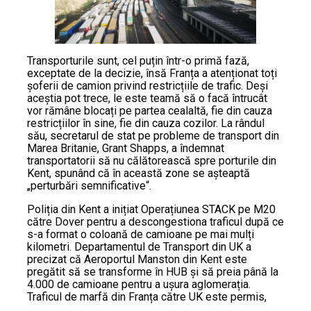
Transporturile sunt, cel puțin într-o primă fază,
exceptate de la decizie, însă Franța a atenționat toți
șoferii de camion privind restricțiile de trafic. Deși
aceștia pot trece, le este teamă să o facă întrucât
vor rămâne blocați pe partea cealaltă, fie din cauza
restricțiilor în sine, fie din cauza cozilor. La rândul
său, secretarul de stat pe probleme de transport din
Marea Britanie, Grant Shapps, a îndemnat
transportatorii să nu călătorească spre porturile din
Kent, spunând că în această zone se așteaptă
„perturbări semnificative“.
Poliția din Kent a inițiat Operațiunea STACK pe M20
către Dover pentru a descongestiona traficul după ce
s-a format o coloană de camioane pe mai mulți
kilometri. Departamentul de Transport din UK a
precizat că Aeroportul Manston din Kent este
pregătit să se transforme în HUB și să preia până la
4.000 de camioane pentru a ușura aglomerația.
Traficul de marfă din Franța către UK este permis,