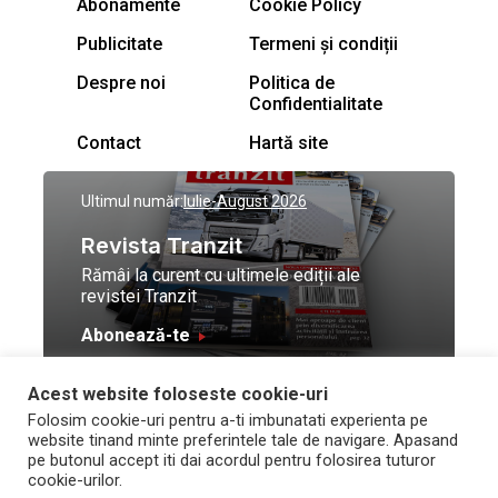
Abonamente
Cookie Policy
Publicitate
Termeni și condiții
Despre noi
Politica de
Confidentialitate
Contact
Hartă site
Ultimul număr:
Iulie-August 2026
Revista Tranzit
Rămâi la curent cu ultimele ediții ale
revistei Tranzit
Abonează-te
Acest website foloseste cookie-uri
© Toate drepturile
Design by
High Contrast
Folosim cookie-uri pentru a-ti imbunatati experienta pe
rezervate Trafic Media
and development by
Neo
website tinand minte preferintele tale de navigare. Apasand
2026
Vision Technologies
pe butonul accept iti dai acordul pentru folosirea tuturor
cookie-urilor.