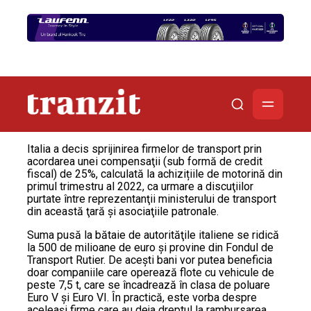
Italia a decis sprijinirea firmelor de transport prin
acordarea unei compensaţii (sub formă de credit
fiscal) de 25%, calculată la achizițiile de motorină din
primul trimestru al 2022, ca urmare a discuţiilor
purtate între reprezentanţii ministerului de transport
din această ţară şi asociaţiile patronale.
Suma pusă la bătaie de autorităţile italiene se ridică
la 500 de milioane de euro şi provine din Fondul de
Transport Rutier. De aceşti bani vor putea beneficia
doar companiile care operează flote cu vehicule de
peste 7,5 t, care se încadrează în clasa de poluare
Euro V și Euro VI. În practică, este vorba despre
aceleaşi firme care au deja dreptul la rambursarea