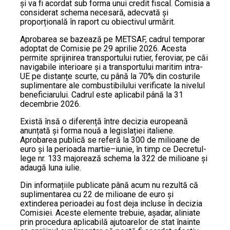
și va fi acordat sub forma unui credit fiscal. Comisia a
considerat schema necesară, adecvată și
proporțională în raport cu obiectivul urmărit.
Aprobarea se bazează pe METSAF, cadrul temporar
adoptat de Comisie pe 29 aprilie 2026. Acesta
permite sprijinirea transportului rutier, feroviar, pe căi
navigabile interioare și a transportului maritim intra-
UE pe distanțe scurte, cu până la 70% din costurile
suplimentare ale combustibilului verificate la nivelul
beneficiarului. Cadrul este aplicabil până la 31
decembrie 2026.
Există însă o diferență între decizia europeană
anunțată și forma nouă a legislației italiene.
Aprobarea publică se referă la 300 de milioane de
euro și la perioada martie–iunie, în timp ce Decretul-
lege nr. 133 majorează schema la 322 de milioane și
adaugă luna iulie.
Din informațiile publicate până acum nu rezultă că
suplimentarea cu 22 de milioane de euro și
extinderea perioadei au fost deja incluse în decizia
Comisiei. Aceste elemente trebuie, așadar, aliniate
prin procedura aplicabilă ajutoarelor de stat înainte