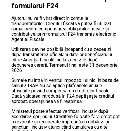
formularul F24
Ajutorul nu va fi virat direct în conturile
transportatorilor. Creditul fiscal va putea fi utilizat
numai pentru compensarea obligațiilor fiscale și
contributive, prin formularul F24 transmis electronic
Agenției Fiscale.
Utilizarea devine posibilă începând cu a zecea zi
după transmiterea oficială a datelor beneficiarului
către Agenția Fiscală, nu la zece zile după
depunerea cererii. Termenul final este 31 decembrie
2026.
Sumele nu intră în venitul impozabil și nici în baza de
calcul a IRAP. Nu se aplică plafoanele anuale
obișnuite privind compensarea creditelor fiscale.
Dacă valoarea introdusă în F24 depășește creditul
aprobat, operațiunea va fi respinsă.
Ministerul poate efectua verificări inclusiv după
acordarea sprijinului. Creditele folosite fără drept pot
fi revocate și recuperate împreună cu dobânzi și
sancțiuni, inclusiv atunci când cumularea cu alte