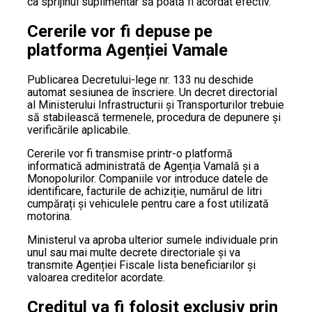
ca sprijinul suplimentar să poată fi acordat efectiv.
Cererile vor fi depuse pe
platforma Agenției Vamale
Publicarea Decretului-lege nr. 133 nu deschide
automat sesiunea de înscriere. Un decret directorial
al Ministerului Infrastructurii și Transporturilor trebuie
să stabilească termenele, procedura de depunere și
verificările aplicabile.
Cererile vor fi transmise printr-o platformă
informatică administrată de Agenția Vamală și a
Monopolurilor. Companiile vor introduce datele de
identificare, facturile de achiziție, numărul de litri
cumpărați și vehiculele pentru care a fost utilizată
motorina.
Ministerul va aproba ulterior sumele individuale prin
unul sau mai multe decrete directoriale și va
transmite Agenției Fiscale lista beneficiarilor și
valoarea creditelor acordate.
Creditul va fi folosit exclusiv prin