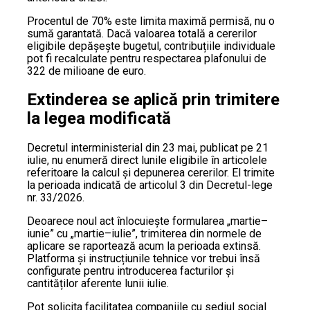
Procentul de 70% este limita maximă permisă, nu o
sumă garantată. Dacă valoarea totală a cererilor
eligibile depășește bugetul, contribuțiile individuale
pot fi recalculate pentru respectarea plafonului de
322 de milioane de euro.
Extinderea se aplică prin trimitere
la legea modificată
Decretul interministerial din 23 mai, publicat pe 21
iulie, nu enumeră direct lunile eligibile în articolele
referitoare la calcul și depunerea cererilor. El trimite
la perioada indicată de articolul 3 din Decretul-lege
nr. 33/2026.
Deoarece noul act înlocuiește formularea „martie–
iunie” cu „martie–iulie”, trimiterea din normele de
aplicare se raportează acum la perioada extinsă.
Platforma și instrucțiunile tehnice vor trebui însă
configurate pentru introducerea facturilor și
cantităților aferente lunii iulie.
Pot solicita facilitatea companiile cu sediul social