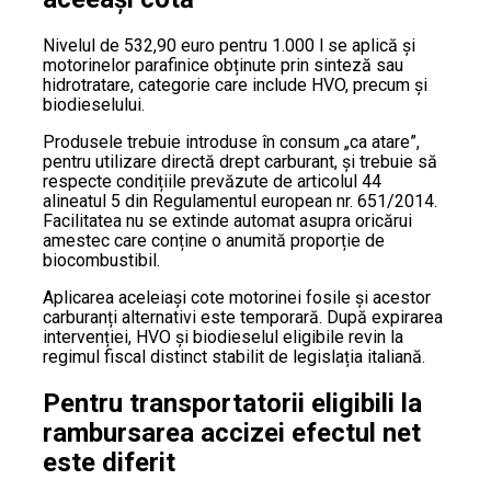
Nivelul de 532,90 euro pentru 1.000 l se aplică și
motorinelor parafinice obținute prin sinteză sau
hidrotratare, categorie care include HVO, precum și
biodieselului.
Produsele trebuie introduse în consum „ca atare”,
pentru utilizare directă drept carburant, și trebuie să
respecte condițiile prevăzute de articolul 44
alineatul 5 din Regulamentul european nr. 651/2014.
Facilitatea nu se extinde automat asupra oricărui
amestec care conține o anumită proporție de
biocombustibil.
Aplicarea aceleiași cote motorinei fosile și acestor
carburanți alternativi este temporară. După expirarea
intervenției, HVO și biodieselul eligibile revin la
regimul fiscal distinct stabilit de legislația italiană.
Pentru transportatorii eligibili la
rambursarea accizei efectul net
este diferit