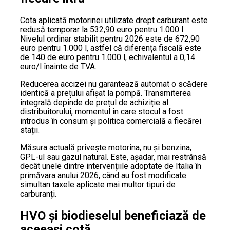
Cota aplicată motorinei utilizate drept carburant este
redusă temporar la 532,90 euro pentru 1.000 l.
Nivelul ordinar stabilit pentru 2026 este de 672,90
euro pentru 1.000 l, astfel că diferența fiscală este
de 140 de euro pentru 1.000 l, echivalentul a 0,14
euro/l înainte de TVA.
Reducerea accizei nu garantează automat o scădere
identică a prețului afișat la pompă. Transmiterea
integrală depinde de prețul de achiziție al
distribuitorului, momentul în care stocul a fost
introdus în consum și politica comercială a fiecărei
stații.
Măsura actuală privește motorina, nu și benzina,
GPL-ul sau gazul natural. Este, așadar, mai restrânsă
decât unele dintre intervențiile adoptate de Italia în
primăvara anului 2026, când au fost modificate
simultan taxele aplicate mai multor tipuri de
carburanți.
HVO și biodieselul beneficiază de
aceeași cotă