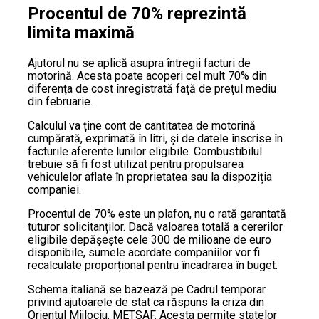
Procentul de 70% reprezintă
limita maximă
Ajutorul nu se aplică asupra întregii facturi de
motorină. Acesta poate acoperi cel mult 70% din
diferența de cost înregistrată față de prețul mediu
din februarie.
Calculul va ține cont de cantitatea de motorină
cumpărată, exprimată în litri, și de datele înscrise în
facturile aferente lunilor eligibile. Combustibilul
trebuie să fi fost utilizat pentru propulsarea
vehiculelor aflate în proprietatea sau la dispoziția
companiei.
Procentul de 70% este un plafon, nu o rată garantată
tuturor solicitanților. Dacă valoarea totală a cererilor
eligibile depășește cele 300 de milioane de euro
disponibile, sumele acordate companiilor vor fi
recalculate proporțional pentru încadrarea în buget.
Schema italiană se bazează pe Cadrul temporar
privind ajutoarele de stat ca răspuns la criza din
Orientul Mijlociu, METSAF. Acesta permite statelor