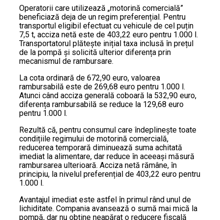
Operatorii care utilizează „motorină comercială”
beneficiază deja de un regim preferențial. Pentru
transportul eligibil efectuat cu vehicule de cel puțin
7,5 t, acciza netă este de 403,22 euro pentru 1.000 l.
Transportatorul plătește inițial taxa inclusă în prețul
de la pompă și solicită ulterior diferența prin
mecanismul de rambursare.
La cota ordinară de 672,90 euro, valoarea
rambursabilă este de 269,68 euro pentru 1.000 l.
Atunci când acciza generală coboară la 532,90 euro,
diferența rambursabilă se reduce la 129,68 euro
pentru 1.000 l.
Rezultă că, pentru consumul care îndeplinește toate
condițiile regimului de motorină comercială,
reducerea temporară diminuează suma achitată
imediat la alimentare, dar reduce în aceeași măsură
rambursarea ulterioară. Acciza netă rămâne, în
principiu, la nivelul preferențial de 403,22 euro pentru
1.000 l.
Avantajul imediat este astfel în primul rând unul de
lichiditate. Compania avansează o sumă mai mică la
pompă, dar nu obține neapărat o reducere fiscală