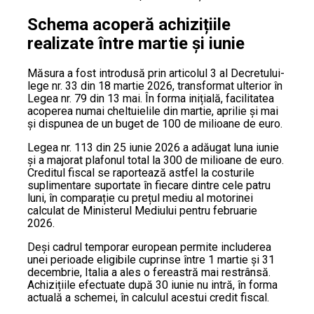
Schema acoperă achizițiile
realizate între martie și iunie
Măsura a fost introdusă prin articolul 3 al Decretului-
lege nr. 33 din 18 martie 2026, transformat ulterior în
Legea nr. 79 din 13 mai. În forma inițială, facilitatea
acoperea numai cheltuielile din martie, aprilie și mai
și dispunea de un buget de 100 de milioane de euro.
Legea nr. 113 din 25 iunie 2026 a adăugat luna iunie
și a majorat plafonul total la 300 de milioane de euro.
Creditul fiscal se raportează astfel la costurile
suplimentare suportate în fiecare dintre cele patru
luni, în comparație cu prețul mediu al motorinei
calculat de Ministerul Mediului pentru februarie
2026.
Deși cadrul temporar european permite includerea
unei perioade eligibile cuprinse între 1 martie și 31
decembrie, Italia a ales o fereastră mai restrânsă.
Achizițiile efectuate după 30 iunie nu intră, în forma
actuală a schemei, în calculul acestui credit fiscal.