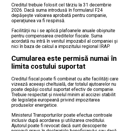
Creditul trebuie folosit cel târziu la 31 decembrie
2026. Dacă suma introdusă în formularul F24
depășește valoarea aprobată pentru companie,
operațiunea va fi respinsă.
Facilității nu i se aplică plafoanele anuale obișnuite
pentru compensarea creditelor fiscale. Suma
acordată nu intră în venitul impozabil al companiei și
nici în baza de calcul a impozitului regional IRAP.
Cumularea este permisă numai în
limita costului suportat
Creditul fiscal poate fi combinat cu alte facilități care
vizează aceeași cheltuială, dar totalul ajutoarelor nu
poate depăși costul suportat efectiv de companie.
Trebuie respectat și nivelul minim al accizei stabilit
de legislația europeană privind impozitarea
produselor energetice.
Ministerul Transporturilor poate efectua controale
inclusiv după acordarea și utilizarea creditului.
Ajutorul poate fi revocat dacă sunt descoperite
nereguli grave în declarațiile beneficiarului sau dacă,