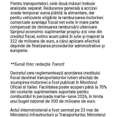
Pentru transportatori, cele două măsuri trebuie
analizate separat. Reducerea generală a accizei
scade temporar suma plătită la alimentare, dar
pentru vehiculele eligibile la rambursarea motorinei
comerciale avantajul fiscal net este în mare parte
compensat de diminuarea rambursării ulterioare.
Sprijinul economic suplimentar propriu-zis vine din
creditul fiscal, extins acum până în iulie și majorat la
322 de milioane de euro, a cărui aplicare efectivă
depinde de finalizarea procedurilor administrative și
europene.
**Sursă foto: redacția Tranzit
Decretul care reglementează acordarea creditului
fiscal destinat transportatorilor rutieri afectați de
scumpirea motorinei a fost publicat în Monitorul
Oficial al Italiei. Facilitatea poate acoperi până la 70%
din costurile suplimentare suportate pentru
combustibil în perioada martie–iunie 2026, în limita
unui buget național de 300 de milioane de euro.
Actul interministerial a fost semnat pe 23 mai de
Ministerul Infrastructurii și Transporturilor, Ministerul