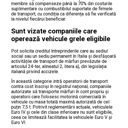
membre să compenseze până la 70% din costurile
suplimentare cu combustibilul suportate de firmele
de transport, cu condiția ca diferența să fie verificată
la nivelul fiecărui beneficiar.
Sunt vizate companiile care
operează vehicule grele eligibile
Pot solicita creditul întreprinderile care au sediul
social sau un sediu permanent în Italia și desfășoară
activitățile de transport de mărfuri prevăzute de
articolul 24-ter, alineatul 2, litera a), din legislația
italiană privind accizele.
În această categorie intră operatorii de transport
contra cost înscriși în registrul național, companiile
autorizate să transporte mărfuri în cont propriu și
operatorii care folosesc motorină comercială în
vehicule cu masa totală maximă autorizată de cel
puțin 7,5 t. Potrivit reglementării actuale, vehiculele
Euro IV și cele din clase inferioare nu sunt eligibile,
ceea ce limitează facilitatea la vehiculele Euro V și
Euro VI.