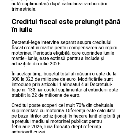
netă suplimentară după calcularea rambursării
trimestriale.
Creditul fiscal este prelungit până
în iulie
Decretul-lege intervine separat asupra creditului
fiscal creat în martie pentru compensarea scumpirii
motorinei. Perioada eligibilă, care cuprindea lunile
martie–iunie, este extinsă pentru a include și
achizițiile din iulie 2026.
În același timp, bugetul total al măsurii crește de la
300 la 322 de milioane de euro. Modificările sunt
introduse prin articolul 1 alineatul 4 al Decretului-
lege nr. 133, iar costul suplimentar al extinderii este
stabilit la 22 de milioane de euro.
Creditul poate acoperi cel mult 70% din cheltuiala
suplimentară cu motorina. Diferența este calculată
pe baza litrilor achiziționați în fiecare lună eligibilă și
a prețului mediu al motorinei publicat pentru
februarie 2026, luna folosită drept referință
anterioară crizei.