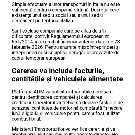
Simpla efectuare a unor transporturi în Italia nu este
suficientă pentru o companie străină. Decretul cere
existența unui sediu social sau a unui sediu
permanent pe teritoriul italian.
Sunt excluse companiile care se aflau deja în
dificultate, potrivit Regulamentului european nr.
651/2014, în exercițiul financiar anterior datei de 28
februarie 2026. Pentru anumite microîntreprinderi și
întreprinderi mici se aplică derogările prevăzute de
cadrul temporar european.
Cererea va include facturile,
cantitățile și vehiculele alimentate
Platforma ADM va solicita informațiile necesare
pentru identificarea companiei și calcularea
creditului. Operatorul va trebui să declare facturile de
achiziție, cantitatea de motorină cumpărată în fiecare
lună eligibilă și vehiculele pentru care a fost utilizat
combustibilul.
Ministerul Transporturilor va verifica cererile și va
aproba prin unul sau mai multe decrete directoriale