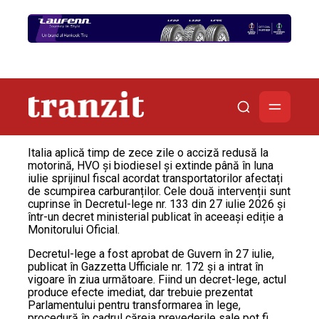
Italia aplică timp de zece zile o acciză redusă la
motorină, HVO și biodiesel și extinde până în luna
iulie sprijinul fiscal acordat transportatorilor afectați
de scumpirea carburanților. Cele două intervenții sunt
cuprinse în Decretul-lege nr. 133 din 27 iulie 2026 și
într-un decret ministerial publicat în aceeași ediție a
Monitorului Oficial.
Decretul-lege a fost aprobat de Guvern în 27 iulie,
publicat în Gazzetta Ufficiale nr. 172 și a intrat în
vigoare în ziua următoare. Fiind un decret-lege, actul
produce efecte imediat, dar trebuie prezentat
Parlamentului pentru transformarea în lege,
procedură în cadrul căreia prevederile sale pot fi