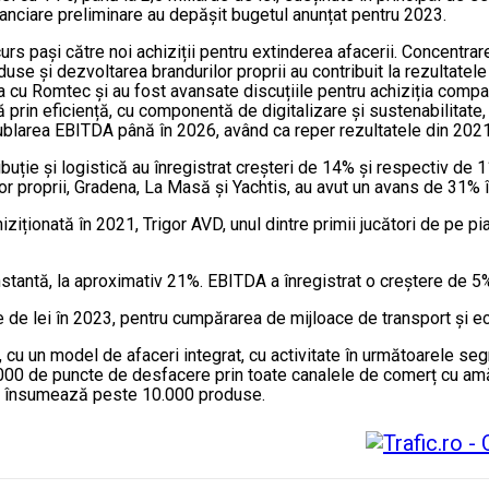
nanciare preliminare au depășit bugetul anunțat pentru 2023.
rs pași către noi achiziții pentru extinderea afacerii. Concentrare
use și dezvoltarea brandurilor proprii au contribuit la rezultatele
 cu Romtec și au fost avansate discuțiile pentru achiziția compa
lă prin eficiență, cu componentă de digitalizare și sustenabilitat
blarea EBITDA până în 2026, având ca reper rezultatele din 2021
ribuție și logistică au înregistrat creșteri de 14% și respectiv de 
or proprii, Gradena, La Masă și Yachtis, au avut un avans de 31% î
ziționată în 2021, Trigor AVD, unul dintre primii jucători de pe pi
stantă, la aproximativ 21%. EBITDA a înregistrat o creștere de 5%
ne de lei în 2023, pentru cumpărarea de mijloace de transport și 
un model de afaceri integrat, cu activitate în următoarele segmen
0 de puncte de desfacere prin toate canalele de comerț cu amăn
at însumează peste 10.000 produse.