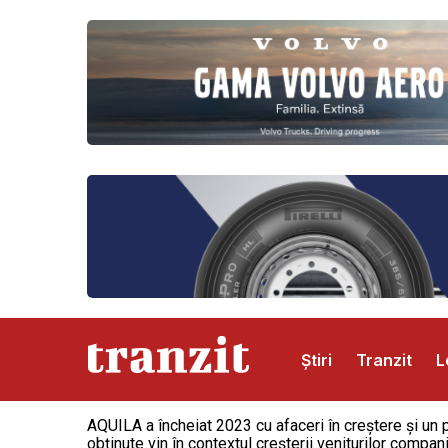
Știri
Tranzit
L
AQUILA a încheiat 2023 cu afaceri în creștere și un p
Abonamente
Publicitate
Contact
obținute vin în contextul creșterii veniturilor compan