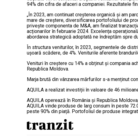
94% din cifra de afaceri a companiei. Rezultatele fi
„În 2023, am continuat creșterea organică și am parcu
mare de creștere, diversificarea portofoliului de prod
privește componenta de M&A, am finalizat tranzacția
acționarilor în februarie 2024. Excelența operaționa
abordarea strategică adoptată ne îndreptăm spre du
În structura veniturilor, în 2023, segmentele de dist
ușoară scădere, de 4%. Veniturile aferente branduril
Venituri în creștere cu 14% a obținut și compania achi
Republica Moldova.
Marja brută din vânzarea mărfurilor s-a menținut con
AQUILA a realizat investiții în valoare de 46 milioa
AQUILA operează în România și Republica Moldova, cu 
AQUILA vinde produse de larg consum în peste 72.00
peste 90% din piață. Portofoliul de produse integr