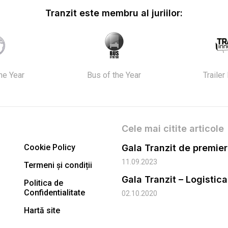
Tranzit este membru al juriilor:
the Year
Bus of the Year
Trailer
Cele mai citite articole
Cookie Policy
11.09.2023
Termeni și condiții
Gala Tranzit – Logistic
Politica de
Confidentialitate
02.10.2020
Hartă site