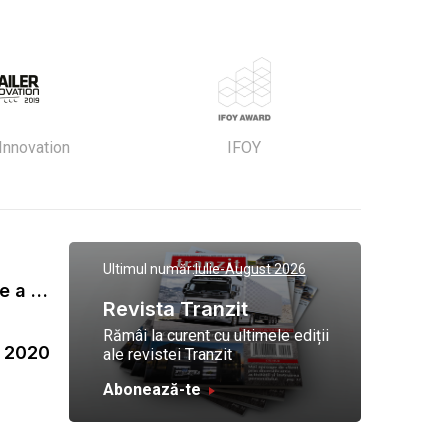
 Innovation
IFOY
Ultimul număr:
Iulie-August 2026
Gala Tranzit de premiere a celor mai eficienti operatori de transport marfa 2023
Revista Tranzit
Rămâi la curent cu ultimele ediții
a 2020
ale revistei Tranzit
Abonează-te