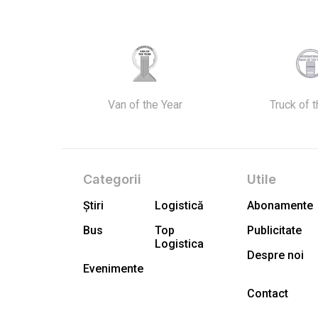
Van of the Year
Truck of 
Categorii
Utile
Știri
Logistică
Abonamente
Bus
Top
Publicitate
Logistica
Despre noi
Evenimente
Contact