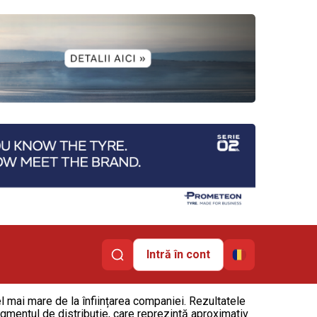
Intră în cont
el mai mare de la înființarea companiei. Rezultatele
segmentul de distribuție, care reprezintă aproximativ