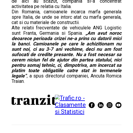
de aici au scazut, compania si-a concentrat
activitatea pe relatia cu Italia.
Din Romania, camioanele incarca marfa generala
spre Italia, de unde se intorc atat cu marfa generala,
cat si cu materiale de constructii.
Alte relatii frecventate de vehiculele ANG Logistic
sunt Franta, Germania si Spania.
„Am avut noroc
deoarece perioada crizei ne-a prins cu datorii mici
la banci. Camioanele pe care le achizitionam nu
sunt noi, ci au 3-7 ani vechime, deci nu am fost
sufocati de credite presante. Nu a fost necesar sa
cerem niciun fel de ajutor din partea statului, nici
pentru somaj tehnic, ci, dimpotriva, am incercat sa
platim toate obligatiile catre stat in termenele
legale”
, a spus directorul companiei, Ancuta Romica
Traian.