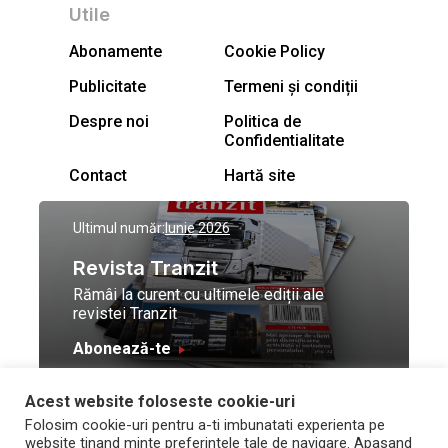
Utile
Abonamente
Cookie Policy
Publicitate
Termeni și condiții
Despre noi
Politica de
Confidentialitate
Contact
Hartă site
Ultimul număr:
Iunie 2026
Revista Tranzit
Rămâi la curent cu ultimele ediții ale
revistei Tranzit
Abonează-te
Acest website foloseste cookie-uri
© Toate drepturile
Design by
High Contrast
Folosim cookie-uri pentru a-ti imbunatati experienta pe
rezervate Trafic Media
and development by
Neo
website tinand minte preferintele tale de navigare. Apasand
2026
Vision Technologies