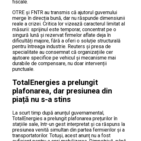
fiscale.
OTRE și FNTR au transmis că ajutorul guvernului
merge în direcția bună, dar nu răspunde dimensiunii
reale a crizei. Critica lor vizează caracterul limitat al
măsurii: sprijinul este temporar, concentrat pe o
singură lună și rezervat firmelor aflate deja în
dificultăți majore, fără a oferi o soluție structurală
pentru întreaga industrie. Reuters și presa de
specialitate au consemnat că organizațiile cer
ajutoare specifice pe vehicul și mecanisme mai
durabile de compensare, nu doar intervenții
punctuale.
TotalEnergies a prelungit
plafonarea, dar presiunea din
piață nu s-a stins
La scurt timp după anunțul guvernamental,
TotalEnergies a prelungit plafonarea prețurilor în
stațiile sale, într-un gest interpretat și ca răspuns la
presiunea venită simultan din partea fermierilor și a
transportatorilor. Totuși, acest anunț nu a fost