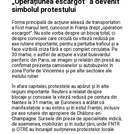
„Operațiunea escargot” a devenit
simbolul protestului
Forma principală de acțiune aleasă de transportatori
a fost marșul lent, cunoscut în Franța drept „opération
escargot”. Nu este vorba despre un blocaj total, ci
despre convoaie care circulă cu viteză redusă pe
axe rutiere importante, pentru a perturba traficul și a
face vizibilă criza fără a opri complet circulația. Pe
30 martie, o astfel de acțiune a vizat bulevardul
periferic din Paris, iar imagini și relatări din presă au
confirmat prezența camioanelor și autobuzelor în
zona Porte de Vincennes și pe alte sectoare ale
inelului rutier.
În afara capitalei, protestele au apărut și în alte
regiuni importante. Reuters a relatat despre
blocaje şi convoaie la viteză redusă pe centura din
Nantes la 31 martie, iar Euronews a arătat că
manifestațiile s-au extins și în estul Franței, inclusiv
pe axe rutiere din apropiere de Châlons-en-
Champagne. Sursele din presa de specialitate indică,
de asemenea, mobilizări și în sudul țării, unde FNTR
și OTRE au încurajat susținerea protestelor locale.