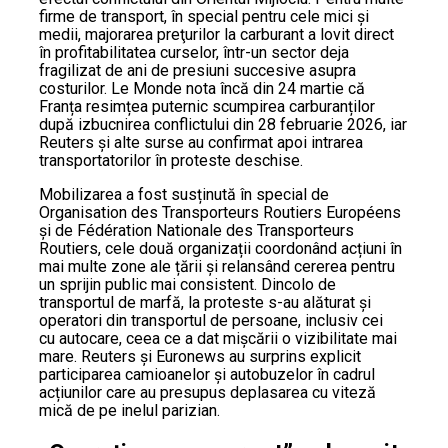
firme de transport, în special pentru cele mici și
medii, majorarea preţurilor la carburant a lovit direct
în profitabilitatea curselor, într-un sector deja
fragilizat de ani de presiuni succesive asupra
costurilor. Le Monde nota încă din 24 martie că
Franța resimțea puternic scumpirea carburanților
după izbucnirea conflictului din 28 februarie 2026, iar
Reuters și alte surse au confirmat apoi intrarea
transportatorilor în proteste deschise.
Mobilizarea a fost susținută în special de
Organisation des Transporteurs Routiers Européens
și de Fédération Nationale des Transporteurs
Routiers, cele două organizații coordonând acțiuni în
mai multe zone ale țării și relansând cererea pentru
un sprijin public mai consistent. Dincolo de
transportul de marfă, la proteste s-au alăturat și
operatori din transportul de persoane, inclusiv cei
cu autocare, ceea ce a dat mișcării o vizibilitate mai
mare. Reuters și Euronews au surprins explicit
participarea camioanelor și autobuzelor în cadrul
acțiunilor care au presupus deplasarea cu viteză
mică de pe inelul parizian.