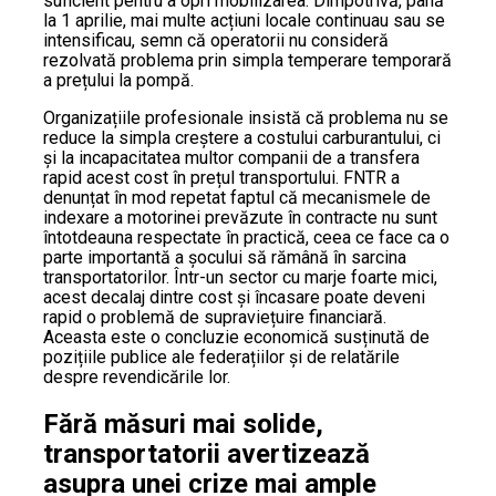
suficient pentru a opri mobilizarea. Dimpotrivă, până
la 1 aprilie, mai multe acțiuni locale continuau sau se
intensificau, semn că operatorii nu consideră
rezolvată problema prin simpla temperare temporară
a prețului la pompă.
Organizațiile profesionale insistă că problema nu se
reduce la simpla creștere a costului carburantului, ci
și la incapacitatea multor companii de a transfera
rapid acest cost în prețul transportului. FNTR a
denunțat în mod repetat faptul că mecanismele de
indexare a motorinei prevăzute în contracte nu sunt
întotdeauna respectate în practică, ceea ce face ca o
parte importantă a șocului să rămână în sarcina
transportatorilor. Într-un sector cu marje foarte mici,
acest decalaj dintre cost și încasare poate deveni
rapid o problemă de supraviețuire financiară.
Aceasta este o concluzie economică susținută de
pozițiile publice ale federațiilor și de relatările
despre revendicările lor.
Fără măsuri mai solide,
transportatorii avertizează
asupra unei crize mai ample