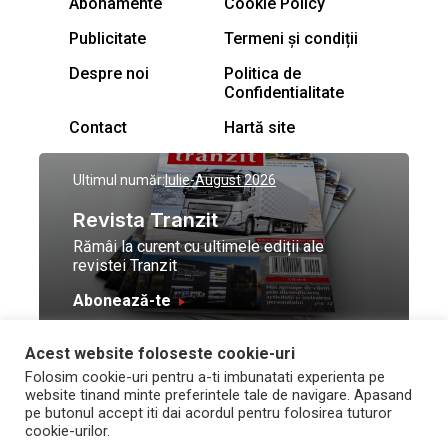
Abonamente
Cookie Policy
Publicitate
Termeni și condiții
Despre noi
Politica de
Confidentialitate
Contact
Hartă site
Ultimul număr:
Iulie-August 2026
Revista Tranzit
Rămâi la curent cu ultimele ediții ale
revistei Tranzit
Abonează-te
Acest website foloseste cookie-uri
© Toate drepturile
Design by
High Contrast
Folosim cookie-uri pentru a-ti imbunatati experienta pe
rezervate Trafic Media
and development by
Neo
website tinand minte preferintele tale de navigare. Apasand
2026
Vision Technologies
pe butonul accept iti dai acordul pentru folosirea tuturor
cookie-urilor.