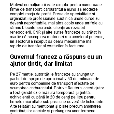
Motivul nemulțumirii este simplu: pentru numeroase
firme de transport, carburantul a ajuns să erodeze
complet marja de profit. Presa de specialitate și
organizațiile profesionale susțin că unele curse au
devenit neprofitabile, mai ales acolo unde tarifele au
rămas blocate sau unde clienții au rezistat
renegocierii. CNR și alte surse franceze au arătat în
martie că scumpirea motorinei s-a accelerat puternic,
iar sectorul a început să ceară mecanisme mai
rapide de transfer al costurilor în facturare.
Guvernul francez a răspuns cu un
ajutor țintit, dar limitat
Pe 27 martie, autoritățile franceze au anunțat un
pachet de sprijin de aproximativ 50 de milioane de
euro pentru companiile de transport afectate de
scumpirea carburantului. Potrivit Reuters, acest ajutor
a fost gândit ca o măsură temporară și țintită,
echivalentă cu până la 20 de cenți pe litru pentru
firmele mici aflate sub presiune severă de lichiditate.
Alte relatări au menționat și piste precum amânarea
contribuțiilor sociale și prelungirea unor termene