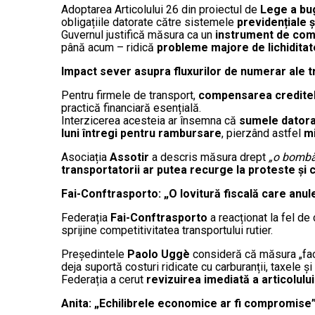
Adoptarea Articolului 26 din proiectul de
Lege a bu
obligațiile datorate către sistemele
previdențiale 
Guvernul justifică măsura ca un
instrument de comb
până acum – ridică
probleme majore de lichiditat
Impact sever asupra fluxurilor de numerar ale t
Pentru firmele de transport,
compensarea creditel
practică financiară esențială.
Interzicerea acesteia ar însemna că
sumele datorat
luni întregi pentru rambursare
, pierzând astfel
mi
Asociația
Assotir
a descris măsura drept
„o bombă 
transportatorii ar putea recurge la proteste și c
Fai-Conftrasporto: „O lovitură fiscală care anul
Federația
Fai-Conftrasporto
a reacționat la fel de 
sprijine competitivitatea transportului rutier.
Președintele
Paolo Uggè
consideră că măsura „face
deja suportă costuri ridicate cu carburanții, taxele și
Federația a cerut
revizuirea imediată a articolului
Anita: „Echilibrele economice ar fi compromise