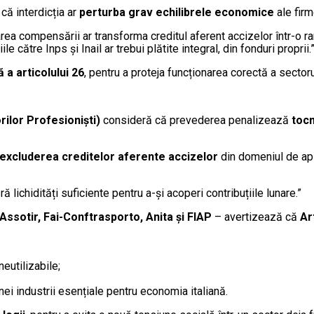
 că interdicția ar
perturba grav echilibrele economice
ale firm
rea compensării ar transforma creditul aferent accizelor într-o ra
e către Inps și Inail ar trebui plătite integral, din fonduri proprii.
a articolului 26
, pentru a proteja funcționarea corectă a sectoru
rilor Profesioniști)
consideră că prevederea penalizează
toc
excluderea creditelor aferente accizelor
din domeniul de apli
ă lichidități suficiente pentru a-și acoperi contribuțiile lunare.”
Assotir, Fai-Conftrasporto, Anita și FIAP
– avertizează că
Ar
neutilizabile;
nei industrii esențiale pentru economia italiană.