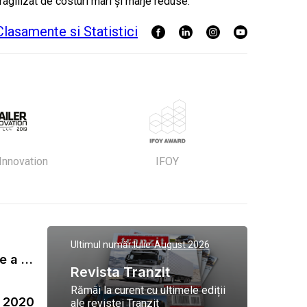
ragilizat de costuri mari și marje reduse.
 Innovation
IFOY
Ultimul număr:
Iulie-August 2026
Gala Tranzit de premiere a celor mai eficienti operatori de transport marfa 2023
Revista Tranzit
Rămâi la curent cu ultimele ediții
a 2020
ale revistei Tranzit