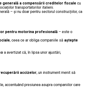
ie generală a compensării creditelor fiscale
cu
ciațiilor transportatorilor italieni.
erală – și nu doar pentru sectorul construcțiilor, ca
or pentru motorina profesională
– este o
ociale
, ceea ce ar obliga companiile să
aștepte
so
a avertizat că, în lipsa unor ajustări,
 recuperării accizelor
, un instrument menit să
iale, accentuând presiunea asupra companiilor care