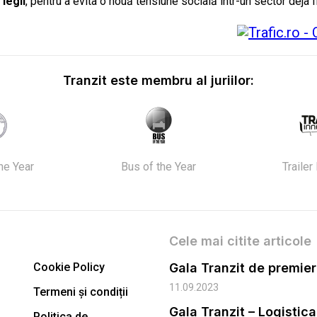
 legii
, pentru a evita o nouă tensiune socială într-un sector deja f
Tranzit este membru al juriilor:
the Year
Bus of the Year
Trailer
Cele mai citite articole
Cookie Policy
11.09.2023
Termeni și condiții
Gala Tranzit – Logistic
Politica de