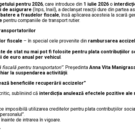
getului pentru 2026
, care introduce din
1 iulie 2026
o
interdicț
și de asigurare
(Inps, Inail), a declanșat reacții dure din partea aso
atere a fraudelor fiscale
, însă aplicarea acesteia la scară gen
e
pentru companiile de transport rutier.
ransportatorilor
or fiscale
– în special cele provenite din
rambursarea accizel
e de stat nu mai pot fi folosite pentru plata contribuțiilor s
i de euro anual per vehicul
.
fiscală pentru transportatori”
. Președinta
Anna Vita Manigras
hiar la suspendarea activității
.
ează beneficiile recuperării accizelor”
critic, subliniind că
interdicția anulează efectele pozitive ale
 imposibilă utilizarea creditelor pentru plata contribuțiilor soc
 personalul”.
înainte de intrarea în vigoare.
”