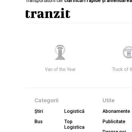
Transportatorii cer
clarificări rapide și amendarea
Van of the Year
Truck of 
Categorii
Utile
Știri
Logistică
Abonamente
Bus
Top
Publicitate
Logistica
Despre noi