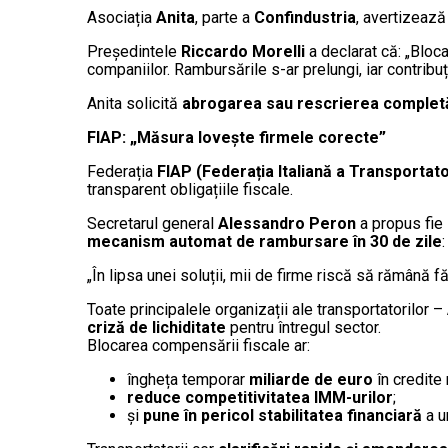
Asociația
Anita
, parte a
Confindustria
, avertizează
Președintele
Riccardo Morelli
a declarat că: „Bloca
companiilor. Rambursările s-ar prelungi, iar contribuțiil
Anita solicită
abrogarea sau rescrierea completă 
FIAP: „Măsura lovește firmele corecte”
Federația
FIAP (Federația Italiană a Transportato
transparent obligațiile fiscale.
Secretarul general
Alessandro Peron
a propus fie
mecanism automat de rambursare în 30 de zile
:
„În lipsa unei soluții, mii de firme riscă să rămână făr
Toate principalele organizații ale transportatorilor –
criză de lichiditate
pentru întregul sector.
Blocarea compensării fiscale ar:
îngheța temporar
miliarde de euro
în credite 
reduce competitivitatea IMM-urilor
;
și
pune în pericol stabilitatea financiară
a u