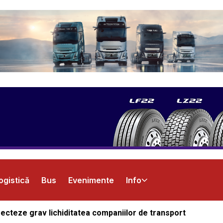
ogistică
Bus
Evenimente
Info
fecteze grav lichiditatea companiilor de transport