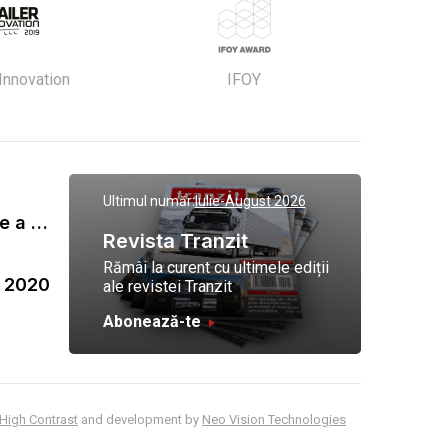
 Innovation
IFOY
Ultimul număr:
Iulie-August 2026
Gala Tranzit de premiere a celor mai eficienti operatori de transport marfa 2023
Revista Tranzit
Rămâi la curent cu ultimele ediții
a 2020
ale revistei Tranzit
Abonează-te
High Contrast
and development by
Neo Vision Technologies