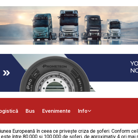
ogistică
Bus
Evenimente
Info
unea Europeană în ceea ce priveşte criza de șoferi. Conform celo
ste între 80.000 și 100.000 de șoferi, de aproximativ 4 ori mai m