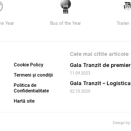
the Year
Bus of the Year
Trailer
Cele mai citite articole
Cookie Policy
11.09.2023
Termeni și condiții
Gala Tranzit – Logistic
Politica de
Confidentialitate
02.10.2020
Hartă site
Design by