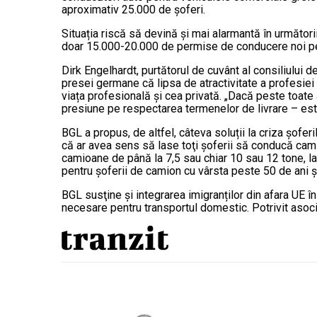
aproximativ 25.000 de şoferi.
Situația riscă să devină și mai alarmantă în următor
doar 15.000-20.000 de permise de conducere noi pentr
Dirk Engelhardt, purtătorul de cuvânt al consiliului d
presei germane că lipsa de atractivitate a profesiei s
viața profesională și cea privată. „Dacă peste toate 
presiune pe respectarea termenelor de livrare – est
BGL a propus, de altfel, câteva soluții la criza şof
că ar avea sens să lase toţi şoferii să conducă ca
camioane de până la 7,5 sau chiar 10 sau 12 tone, la f
pentru șoferii de camion cu vârsta peste 50 de ani ș
BGL susţine şi integrarea imigranților din afara UE în 
necesare pentru transportul domestic. Potrivit asocia