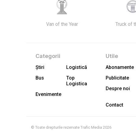
Van of the Year
Truck of 
Categorii
Utile
Știri
Logistică
Abonamente
Bus
Top
Publicitate
Logistica
Despre noi
Evenimente
Contact
© Toate drepturile rezervate Trafic Media 2026