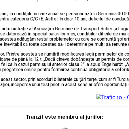
ii ani, în condiţiile în care anual se pensionează în Germania 30.
u categoria C/C+E. Astfel, în doar 10 ani, deficitul de conducăto
e administrație al Asociaţiei Germane de Transport Rutier şi Logist
e datorează în special salariilor mici, condițiilor dificile de mun
acestea adăugăm restul problemelor cu care se confruntă şoferii pr
e inevitabil ca toate acestea să-i determine pe mulți să renunţe 
erilor. Printre acestea se numără modificarea legii permiselor de 
mioane de până la 12 t. „Dacă cineva dobândește un permis de co
el ca în cazul permisului anterior clasa 3”, a spus Engelhardt. „Ar 
i pregătirea online pentru formarea continuă obligatorie a șoferil
acest sector, prin acorduri bilaterale cu țări terțe, cum ar fi Turc
ției, începerea unui test pilot în acest sens ar oferi oportunităț
Tranzit este membru al juriilor: