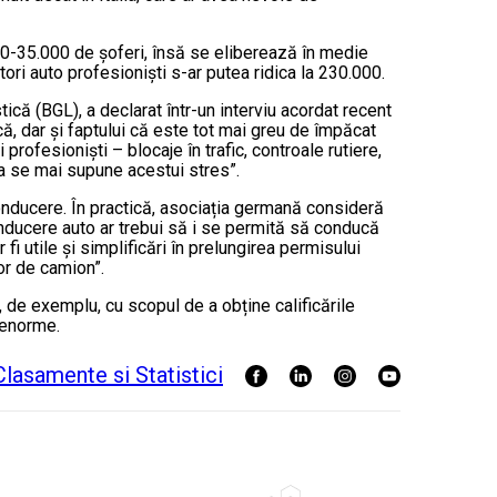
000-35.000 de șoferi, însă se eliberează în medie
ri auto profesionişti s-ar putea ridica la 230.000.
ică (BGL), a declarat într-un interviu acordat recent
că, dar și faptului că este tot mai greu de împăcat
ofesionişti – blocaje în trafic, controale rutiere,
a se mai supune acestui stres”.
conducere. În practică, asociația germană consideră
nducere auto ar trebui să i se permită să conducă
fi utile și simplificări în prelungirea permisului
or de camion”.
ia, de exemplu, cu scopul de a obține calificările
i enorme.