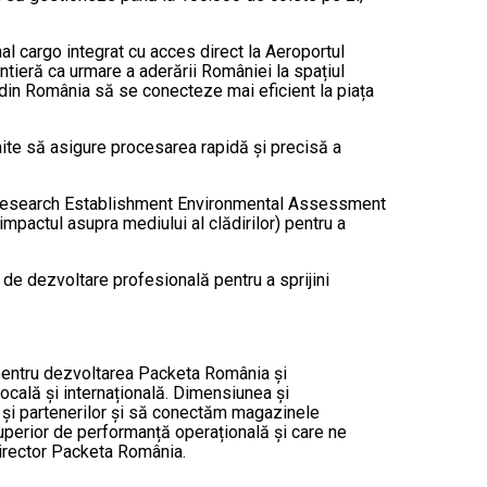
l cargo integrat cu acces direct la Aeroportul
ntieră ca urmare a aderării României la spațiul
 din România să se conecteze mai eficient la piața
nite să asigure procesarea rapidă și precisă a
ing Research Establishment Environmental Assessment
mpactul asupra mediului al clădirilor) pentru a
 de dezvoltare profesională pentru a sprijini
 pentru dezvoltarea Packeta România și
cală și internațională. Dimensiunea și
r și partenerilor și să conectăm magazinele
superior de performanță operațională și care ne
irector Packeta România.