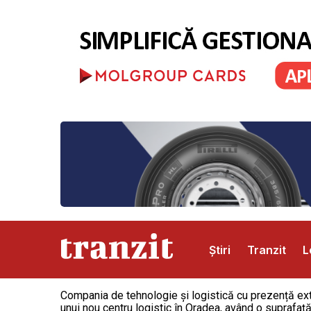
Știri
Tranzit
L
Compania de tehnologie și logistică cu prezență ext
Abonamente
Publicitate
Contact
unui nou centru logistic în Oradea, având o suprafaț