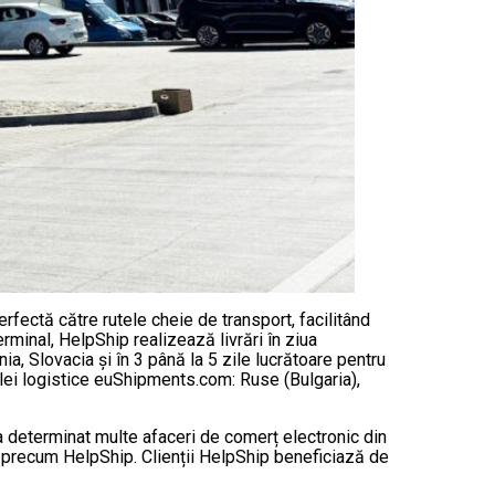
rfectă către rutele cheie de transport, facilitând
rminal, HelpShip realizează livrări în ziua
ia, Slovacia și în 3 până la 5 zile lucrătoare pentru
țelei logistice euShipments.com: Ruse (Bulgaria),
a determinat multe afaceri de comerț electronic din
, precum HelpShip. Clienții HelpShip beneficiază de