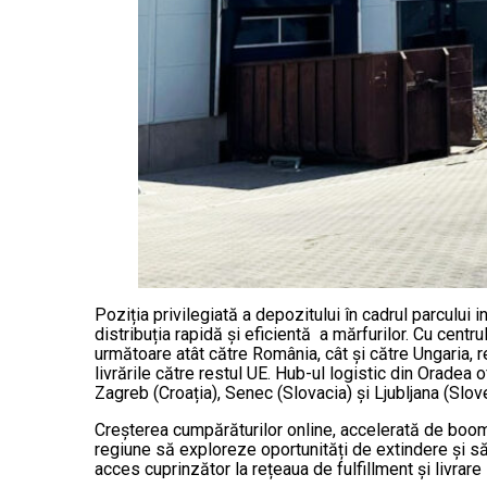
Poziția privilegiată a depozitului în cadrul parcului
distribuția rapidă și eficientă a mărfurilor. Cu cent
următoare atât către România, cât și către Ungaria, re
livrările către restul UE. Hub-ul logistic din Oradea
Zagreb (Croația), Senec (Slovacia) și Ljubljana (Slove
Creșterea cumpărăturilor online, accelerată de boom-
regiune să exploreze oportunități de extindere și să
acces cuprinzător la rețeaua de fulfillment și livrare