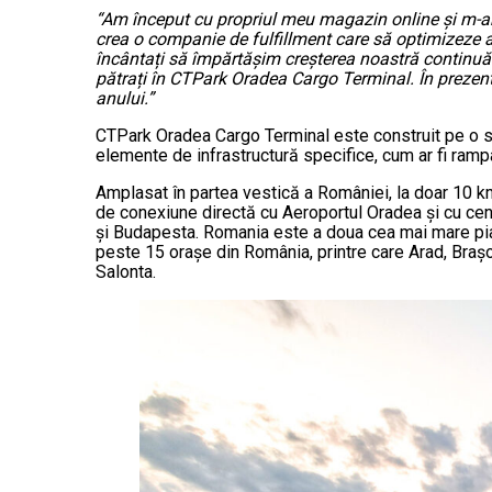
“Am început cu propriul meu magazin online și m-am
crea o companie de fulfillment care să optimizeze a
încântați să împărtășim creșterea noastră continu
pătrați în CTPark Oradea Cargo Terminal. În preze
anului.”
CTPark Oradea Cargo Terminal este construit pe o su
elemente de infrastructură specifice, cum ar fi ram
Amplasat în partea vestică a României, la doar 10 k
de conexiune directă cu Aeroportul Oradea și cu cent
și Budapesta. Romania este a doua cea mai mare piață
peste 15 orașe din România, printre care Arad, Brașov
Salonta.