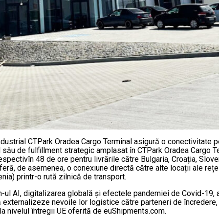
 industrial CTPark Oradea Cargo Terminal asigură o conectivitate pe
rul său de fulfillment strategic amplasat în CTPark Oradea Cargo Te
spectivîn 48 de ore pentru livrările către Bulgaria, Croația, Sloven
 oferă, de asemenea, o conexiune directă către alte locații ale re
nia) printr-o rută zilnică de transport.
ul AI, digitalizarea globală și efectele pandemiei de Covid-19, 
 externalizeze nevoile lor logistice către parteneri de încredere
 la nivelul întregii UE oferită de euShipments.com.