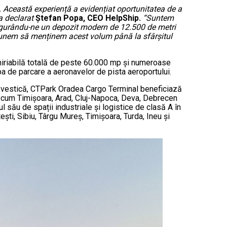
 Această experiență a evidențiat oportunitatea de a
 a declarat
Ștefan Popa, CEO HelpShip.
“Suntem
sigurându-ne un depozit modern de 12.500 de metri
punem să menținem acest volum până la sfârșitul
chiriabilă totală de peste 60.000 mp și numeroase
a de parcare a aeronavelor de pista aeroportului.
ța vestică, CTPark Oradea Cargo Terminal beneficiază
precum Timișoara, Arad, Cluj-Napoca, Deva, Debrecen
său de spații industriale și logistice de clasă A în
ști, Sibiu, Târgu Mureș, Timișoara, Turda, Ineu și