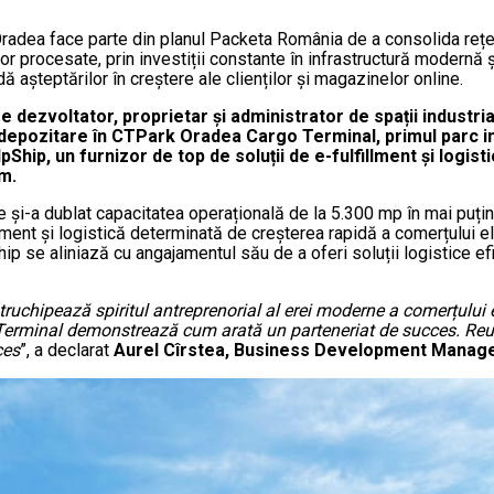
radea face parte din planul Packeta România de a consolida rețeau
r procesate, prin investiții constante în infrastructură modernă ș
 așteptărilor în creștere ale clienților și magazinelor online.
 dezvoltator, proprietar și administrator de spații industriale
depozitare în CTPark Oradea Cargo Terminal, primul parc in
pShip, un furnizor de top de soluții de e-fulfillment și logisti
m.
e și-a dublat capacitatea operațională de la 5.300 mp în mai puți
llment și logistică determinată de creșterea rapidă a comerțului 
 se aliniază cu angajamentul său de a oferi soluții logistice efi
uchipează spiritul antreprenorial al erei moderne a comerțului el
erminal demonstrează cum arată un parteneriat de succes. Reușit
ces
”, a declarat
Aurel Cîrstea, Business Development Manag