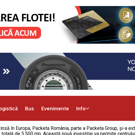
ogistică
Bus
Evenimente
Info
insă în Europa, Packeta România, parte a Packeta Group, și-a exti
ă totală de 5.500 mp. Această nouă investiție va permite centrul