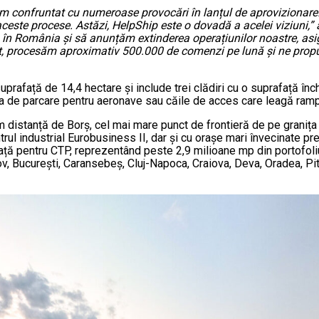
 confruntat cu numeroase provocări în lanțul de aprovizionare.
ceste procese. Astăzi, HelpShip este o dovadă a acelei viziuni,”
ă în România și să anunțăm extinderea operațiunilor noastre, a
nt, procesăm aproximativ 500.000 de comenzi pe lună și ne pro
prafață de 14,4 hectare și include trei clădiri cu o suprafață în
pa de parcare pentru aeronave sau căile de acces care leagă ramp
m distanță de Borș, cel mai mare punct de frontieră de pe grani
rul industrial Eurobusiness II, dar și cu orașe mari învecinate 
 pentru CTP, reprezentând peste 2,9 milioane mp din portofoliul 
, București, Caransebeș, Cluj-Napoca, Craiova, Deva, Oradea, Pite