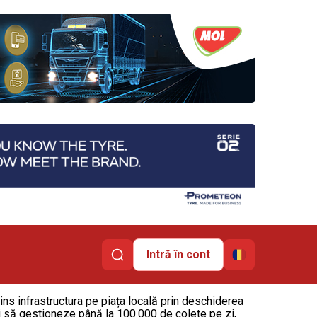
Intră în cont
ns infrastructura pe piața locală prin deschiderea
ui să gestioneze până la 100.000 de colete pe zi,