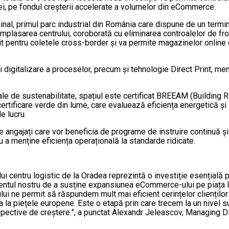
i, pe fondul creșterii accelerate a volumelor din eCommerce.
al, primul parc industrial din România care dispune de un termina
Amplasarea centrului, coroborată cu eliminarea controalelor de fro
zit pentru coletele cross-border și va permite magazinelor online
i digitalizare a proceselor, precum și tehnologie Direct Print, me
onale de sustenabilitate, spațiul este certificat BREEAM (Build
rtificare verde din lume, care evaluează eficiența energetică și i
e lucru.
e angajați care vor beneficia de programe de instruire continuă și
u a menține eficiența operațională la standarde ridicate.
ui centru logistic de la Oradea reprezintă o investiție esențială
ntul nostru de a susține expansiunea eCommerce-ului pe piața lo
lui ne permit să răspundem mult mai eficient cerințelor cliențilo
 la piețele europene. Este o etapă prin care trecem la un nivel 
pective de creștere.”, a punctat Alexandr Jeleascov, Managing D