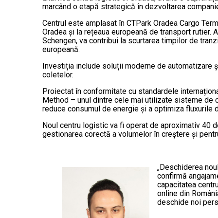
marcând o etapă strategică în dezvoltarea companie
Centrul este amplasat în CTPark Oradea Cargo Termin
Oradea și la rețeaua europeană de transport rutier. 
Schengen, va contribui la scurtarea timpilor de tran
europeană.
Investiția include soluții moderne de automatizare ș
coletelor.
Proiectat în conformitate cu standardele internați
Method – unul dintre cele mai utilizate sisteme de ce
reduce consumul de energie și a optimiza fluxurile d
Noul centru logistic va fi operat de aproximativ 40 d
gestionarea corectă a volumelor în creștere și pentr
„Deschiderea noul
confirmă angajame
capacitatea centru
online din România
deschide noi pers