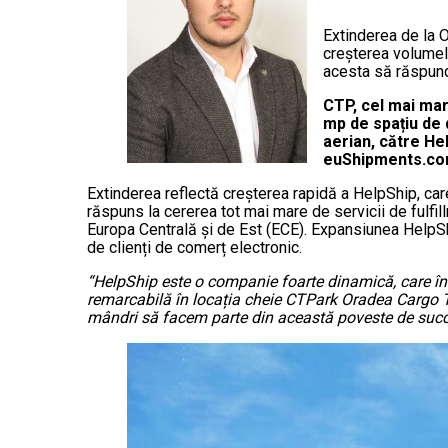
Extinderea de la O
creșterea volumelo
acesta să răspundă
CTP, cel mai mare
mp de spațiu de 
aerian, către Hel
euShipments.co
Extinderea reflectă creșterea rapidă a HelpShip, car
răspuns la cererea tot mai mare de servicii de fulfi
Europa Centrală și de Est (ECE). Expansiunea HelpShip
de clienți de comerț electronic.
“HelpShip este o companie foarte dinamică, care într
remarcabilă în locația cheie CTPark Oradea Cargo T
mândri să facem parte din această poveste de suc