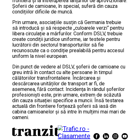
frontieră și la întreruperea lanțurilor de aprovizionare.
Șoferii de camioane, în special, suferă din cauza
condițiilor dificile de muncă.
Prin urmare, asociațiile susțin că Germania trebuie
să introducă și să respecte „culoarele verzi“ pentru
libera circulație a mărfurilor. Conform DSLV, trebuie
create condiții juridice uniforme, iar testele pentru
lucrătorii din sectorul transporturilor să fie
recunoscute ca o condiție prealabilă pentru accesul
uniform la nivel european.
Din punct de vedere al DSLV, șoferii de camioane cu
greu intră în contact cu alte persoane în timpul
călătoriilor transfrontaliere. Încărcarea și
descărcarea unităților de transport ar fi, de
asemenea, fără contact. Incidența în rândul șoferilor
profesioniști este, prin urmare, extrem de scăzută
din cauza situației specifice a muncii. Însă testarea
actuală din frontiere forțează șoferii să iasă din
cabina camioanelor și să intre în mulțimi mai mari de
oameni.