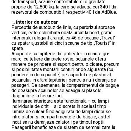
de transport, scaune confortabile si o greutate
proprie de 12.800 kg, la care se adauga cei 340 l din
rezervorul de combustibil, respectiv 40 l de AdBlue.
… interior de autocar
Perceptia de autobuz de linie, cu parbrizul aproape
vertical, este schimbata odata urcat la bord, gratie
interiorului elegant aranjat, cu 46 de scaune „Travel”
cu spatar ajustabil si cinci scaune de tip „Tourist” in
spate.
Acoperite cu tapiterie din poliester in nuante gri-
maro, cu tetiere din piele rosie, scaunele ofera
manere de prindere si suport pentru picioare, precum
si posibilitatea montarii centurilor de siguranta (cu
prindere in doua puncte) pe suportul de plastic al
scaunului, in afara tapiteriei, pentru a nu-i deranja pe
pasageri. De asemenea, la compartimentul de bagaje
de deasupra scaunelor se adauga si plasele
disponibile la fiecare loc.
Iluminarea interioara este functionala – cu lampi
individuale de citit – si discreta in acelasi timp –
lumina de culoar fiind asigurata de lampi dispuse
intre plafon si compartimentele de bagaje, astfel
incat sa nu deranjeze calatorii pe timpul noptii.
Pasagerii beneficiaza de sistem de semnalizare la