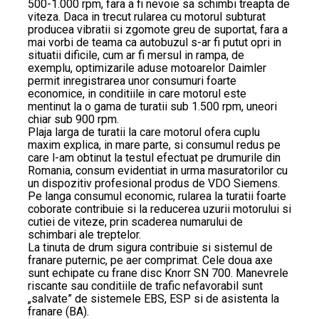
500-1.000 rpm, fara a fi nevoie sa schimbi treapta de
viteza. Daca in trecut rularea cu motorul subturat
producea vibratii si zgomote greu de suportat, fara a
mai vorbi de teama ca autobuzul s-ar fi putut opri in
situatii dificile, cum ar fi mersul in rampa, de
exemplu, optimizarile aduse motoarelor Daimler
permit inregistrarea unor consumuri foarte
economice, in conditiile in care motorul este
mentinut la o gama de turatii sub 1.500 rpm, uneori
chiar sub 900 rpm.
Plaja larga de turatii la care motorul ofera cuplu
maxim explica, in mare parte, si consumul redus pe
care l-am obtinut la testul efectuat pe drumurile din
Romania, consum evidentiat in urma masuratorilor cu
un dispozitiv profesional produs de VDO Siemens.
Pe langa consumul economic, rularea la turatii foarte
coborate contribuie si la reducerea uzurii motorului si
cutiei de viteze, prin scaderea numarului de
schimbari ale treptelor.
La tinuta de drum sigura contribuie si sistemul de
franare puternic, pe aer comprimat. Cele doua axe
sunt echipate cu frane disc Knorr SN 700. Manevrele
riscante sau conditiile de trafic nefavorabil sunt
„salvate” de sistemele EBS, ESP si de asistenta la
franare (BA).