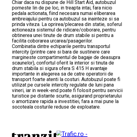
Chiar daca nu dispune de Hill Start Aid, autobuzul
porneste lin de pe loc, in treapta intai, fara nicio
pedala actionata, fiind necesara numai eliberarea
ambreiajului pentru ca autobuzul sa inainteze si sa
prinda viteza. La oprirea/plecarea din statie, soferul
actioneaza sistemul de ridicare/coborare, pentru
obtinerea unei tinute de drum stabile si pentru a
facilita coborarea urcarea/pasagerilor.
Combinatia dintre echiparile pentru transportul
intercity (printre care si bara de sustinere care
margineste compartimentul de bagaje de deasupra
scaunelor), confortul oferit la interior si tinuta de
drum stabila si sigura ofera S 415 H avantaje
importante in alegerea sa de catre operatorii de
transport foarte atenti la costuri. Autobuzul poate fi
utilizat pe cursele intercity regulate de luni pana
vineri, iar in week-end poate fi folosit pentru servicii
turistice pe distante scurte, asigurand proprietarului
o amortizare rapida a investitiei, fara a mai pune la
socoteala costurile reduse de exploatare.