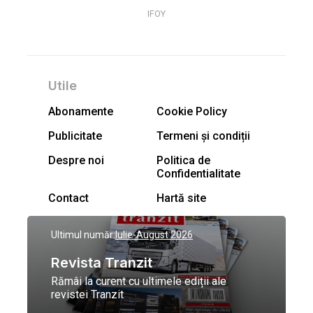
IFOY
Utile
Abonamente
Cookie Policy
Publicitate
Termeni și condiții
Despre noi
Politica de
Confidentialitate
Contact
Hartă site
Ultimul număr:
Iulie-August 2026
Revista Tranzit
Rămâi la curent cu ultimele ediții ale
revistei Tranzit