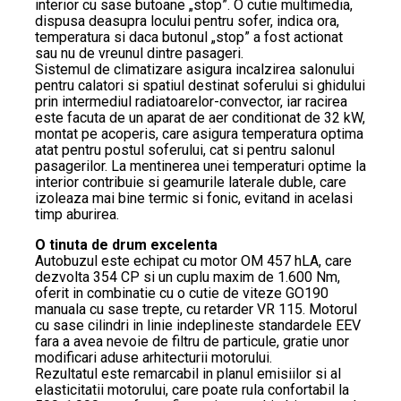
interior cu sase butoane „stop”. O cutie multimedia,
dispusa deasupra locului pentru sofer, indica ora,
temperatura si daca butonul „stop” a fost actionat
sau nu de vreunul dintre pasageri.
Sistemul de climatizare asigura incalzirea salonului
pentru calatori si spatiul destinat soferului si ghidului
prin intermediul radiatoarelor-convector, iar racirea
este facuta de un aparat de aer conditionat de 32 kW,
montat pe acoperis, care asigura temperatura optima
atat pentru postul soferului, cat si pentru salonul
pasagerilor. La mentinerea unei temperaturi optime la
interior contribuie si geamurile laterale duble, care
izoleaza mai bine termic si fonic, evitand in acelasi
timp aburirea.
O tinuta de drum excelenta
Autobuzul este echipat cu motor OM 457 hLA, care
dezvolta 354 CP si un cuplu maxim de 1.600 Nm,
oferit in combinatie cu o cutie de viteze GO190
manuala cu sase trepte, cu retarder VR 115. Motorul
cu sase cilindri in linie indeplineste standardele EEV
fara a avea nevoie de filtru de particule, gratie unor
modificari aduse arhitecturii motorului.
Rezultatul este remarcabil in planul emisiilor si al
elasticitatii motorului, care poate rula confortabil la