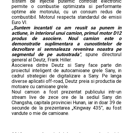
sistem de injectie puternic controlat electronic
permite o combustie optimizata si performante
optime ale motorului, cu un consum redus de
combustibil. Motorul respecta standardul de emisii
Euro VI.
„Suntem incantati ca am reusit sa punem in
actiune, in interiorul unui camion, primul motor D12
produs de asociere. Noul camion este o
demonstratie suplimentara a cunostintelor de
dezvoltare si semnaleaza revenirea noastra pe
segmentul de pe autostrada"
, spune directorul
general al Deutz, Frank Hiller.
Asocierea dintre Deutz si Sany face parte din
proiectul inteligent de autocamioane grele Sany, in
cadrul strategiei de digitalizare a Sany. Pe langa
diverse aplicatii off-road, Deutz preia si productia de
motoare cu camioane grele.
Noul camion a fost prezentat publicului intr-un
stream live de zece ore de la sediul Sany din
Changsha, capitala provinciei Hunan, iar in doar 39 de
secunde de la prezentarea „Kingway 435”, au fost
vandute o mie de camioane.