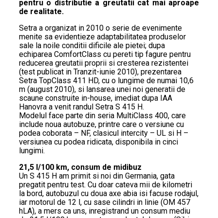
pentru o distributie a greutatii cat mai aproape
de realitate.
Setra a organizat in 2010 o serie de evenimente
menite sa evidentieze adaptabilitatea produselor
sale la noile conditii dificile ale pietei; dupa
echiparea ComfortClass cu pereti tip fagure pentru
reducerea greutatii proprii si cresterea rezistentei
(test publicat in Tranzit-iunie 2010), prezentarea
Setra TopClass 411 HD, cu o lungime de numai 10,6
m (august 2010), si lansarea unei noi generatii de
scaune construite in-house, imediat dupa IAA
Hanovra a venit randul Setra S 415 H.
Modelul face parte din seria MultiClass 400, care
include noua autobuze, printre care o versiune cu
podea coborata – NF, clasicul intercity – UL si H –
versiunea cu podea ridicata, disponibila in cinci
lungimi.
21,5 l/100 km, consum de midibuz
Un S 415 H am primit si noi din Germania, gata
pregatit pentru test. Cu doar cateva mii de kilometri
la bord, autobuzul cu doua axe abia isi facuse rodajul,
iar motorul de 12 l, cu sase cilindri in linie (OM 457
hLA), a mers ca uns, inregistrand un consum mediu