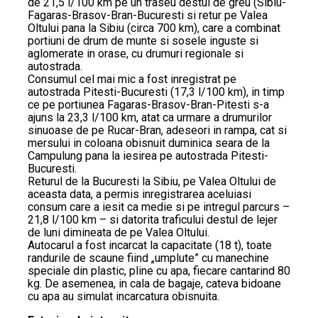
de 21,5 l/100 km pe un traseu destul de greu (Sibiu-
Fagaras-Brasov-Bran-Bucuresti si retur pe Valea
Oltului pana la Sibiu (circa 700 km), care a combinat
portiuni de drum de munte si sosele inguste si
aglomerate in orase, cu drumuri regionale si
autostrada.
Consumul cel mai mic a fost inregistrat pe
autostrada Pitesti-Bucuresti (17,3 l/100 km), in timp
ce pe portiunea Fagaras-Brasov-Bran-Pitesti s-a
ajuns la 23,3 l/100 km, atat ca urmare a drumurilor
sinuoase de pe Rucar-Bran, adeseori in rampa, cat si
mersului in coloana obisnuit duminica seara de la
Campulung pana la iesirea pe autostrada Pitesti-
Bucuresti.
Returul de la Bucuresti la Sibiu, pe Valea Oltului de
aceasta data, a permis inregistrarea aceluiasi
consum care a iesit ca medie si pe intregul parcurs –
21,8 l/100 km – si datorita traficului destul de lejer
de luni dimineata de pe Valea Oltului.
Autocarul a fost incarcat la capacitate (18 t), toate
randurile de scaune fiind „umplute” cu manechine
speciale din plastic, pline cu apa, fiecare cantarind 80
kg. De asemenea, in cala de bagaje, cateva bidoane
cu apa au simulat incarcatura obisnuita.