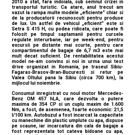
2010 a stat, fara indoiala, sub semnul crizei in
transportul turistic. Ca atare, anul trecut am
vazut la rampa multe modele „eficiente” chiar si
de la producatorii recunoscuti pentru produse
de lux. Un astfel de vehicul „eficient” este si
Setra S 415 H, cu podea ridicata, care poate fi
folosit pe timpul saptamanii pentru cursele
regulate interurbane, iar pe week-end, pentru
excursii pe distante mai scurte, pentru care
compartimentul de bagaje de 6,7 m3 este mai
mult decat suficient. De rentabilitatea acestui
model ne-am convins si noi in urma unui test
drive organizat in Romania, pe traseul Sibiu-
Fagaras-Brasov-Bran-Bucuresti si retur pe
Valea Oltului pana la Sibiu (circa 700 km), la
mijlocul lui noiembrie.
Consumul inregistrat cu noul motor Mercedes-
Benz OM 457 hLA, care dezvolta o putere
maxima de 354 CP si un cuplu maxim de 1.600
Nm, a fost, de asemenea, foarte economic: 21,5
l/100 km. Autobuzul a fost incarcat la capacitate
cu manechine din plastic umplute cu apa, dispuse
pe scaune, iar incarcatura din cala de bagaje a
fost reprezentata tot cateva bidoane cu apa,