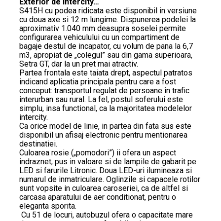
Exterior de intercity…
S415H cu podea ridicata este disponibil in versiune
cu doua axe si 12 m lungime. Dispunerea podelei la
aproximativ 1.040 mm deasupra soselei permite
configurarea vehiculului cu un compartiment de
bagaje destul de incapator, cu volum de pana la 6,7
m3, apropiat de „colegul” sau din gama superioara,
Setra GT, dar la un pret mai atractiv.
Partea frontala este taiata drept, aspectul patratos
indicand aplicatia principala pentru care a fost
conceput: transportul regulat de persoane in trafic
interurban sau rural. La fel, postul soferului este
simplu, insa functional, ca la majoritatea modelelor
intercity.
Ca orice model de linie, in partea din fata sus este
disponibil un afisaj electronic pentru mentionarea
destinatiei.
Culoarea rosie („pomodori”) ii ofera un aspect
indraznet, pus in valoare si de lampile de gabarit pe
LED si farurile Litronic. Doua LED-uri ilumineaza si
numarul de inmatriculare. Oglinzile si capacele rotilor
sunt vopsite in culoarea caroseriei, ca de altfel si
carcasa aparatului de aer conditionat, pentru o
eleganta sporita.
Cu 51 de locuri, autobuzul ofera o capacitate mare