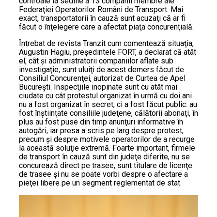
controale la sediile a 13 companii membre ale
Federaţiei Operatorilor Români de Transport. Mai
exact, transportatorii în cauză sunt acuzaţi că ar fi
făcut o înţelegere care a afectat piaţa concurenţială.
Întrebat de revista Tranzit cum comentează situaţia,
Augustin Hagiu, preşedintele FORT, a declarat că atât
el, cât şi administratorii companiilor aflate sub
investigaţie, sunt uluiţi de acest demers făcut de
Consiliul Concurenţei, autorizat de Curtea de Apel
Bucureşti. Inspecţiile inopinate sunt cu atât mai
ciudate cu cât protestul organizat în urmă cu doi ani
nu a fost organizat în secret, ci a fost făcut public: au
fost înştiinţate consiliile judeţene, călătorii abonaţi, în
plus au fost puse din timp anunţuri informative în
autogări, iar presa a scris pe larg despre protest,
precum şi despre motivele operatorilor de a recurge
la această soluţie extremă. Foarte important, firmele
de transport în cauză sunt din judeţe diferite, nu se
concurează direct pe trasee, sunt titulare de licenţe
de trasee şi nu se poate vorbi despre o afectare a
pieţei libere pe un segment reglementat de stat.