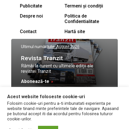
Publicitate
Termeni și condiții
Despre noi
Politica de
Confidentialitate
Contact
Hartă site
Ultimul număr:
Iulie-August 2026
Revista Tranzit
Rămâi la curent cu ultimele ediții ale
revistei Tranzit
Abonează-te
Acest website foloseste cookie-uri
© Toate drepturile
Design by
High Contrast
Folosim cookie-uri pentru a-ti imbunatati experienta pe
rezervate Trafic Media
and development by
Neo
website tinand minte preferintele tale de navigare. Apasand
2026
Vision Technologies
pe butonul accept iti dai acordul pentru folosirea tuturor
cookie-urilor.