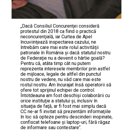
„Dacă Consiliul Concurenţei consideră
protestul din 2018 ca fiind o practică
neconcurenţială, iar Curtea de Apel
încuviinţează inspectarea cazului, ne
întrebăm care mai este rolul activităţii
patronale în România şi dacă statutul nostru
de Federaţie nu a devenit o hârtie goală?
Pentru că, atâta timp cât nu putem
reprezenta interesele membrilor prin astfel
de mijloace, legale de altfel din punctul
nostru de vedere, nu văd care mai este
rostul nostru. Am încurajat însă operatorii să
ofere tot sprijinul echipei de control.
Întotdeauna am fost deschişi colaborării cu
orice instituţie a statului şi, inclusiv în
situaţia de faţă, ar fi fost mai simplu dacă
CC ne-ar fi invitat să prezentăm informaţiile
în loc să opteze pentru descinderi inopinate,
confiscat telefoane şi laptop-uri, fără răgaz
de informare sau contestare“.