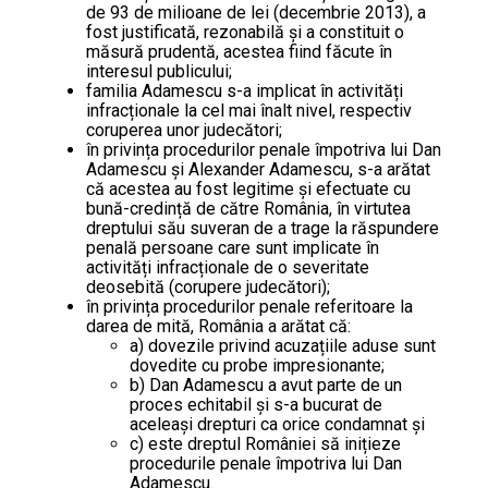
de 93 de milioane de lei (decembrie 2013), a
fost justificată, rezonabilă și a constituit o
măsură prudentă, acestea fiind făcute în
interesul publicului;
familia Adamescu s-a implicat în activități
infracționale la cel mai înalt nivel, respectiv
coruperea unor judecători;
în privința procedurilor penale împotriva lui Dan
Adamescu și Alexander Adamescu, s-a arătat
că acestea au fost legitime și efectuate cu
bună-credință de către România, în virtutea
dreptului său suveran de a trage la răspundere
penală persoane care sunt implicate în
activități infracționale de o severitate
deosebită (corupere judecători);
în privința procedurilor penale referitoare la
darea de mită, România a arătat că:
a) dovezile privind acuzațiile aduse sunt
dovedite cu probe impresionante;
b) Dan Adamescu a avut parte de un
proces echitabil și s-a bucurat de
aceleași drepturi ca orice condamnat și
c) este dreptul României să inițieze
procedurile penale împotriva lui Dan
Adamescu.