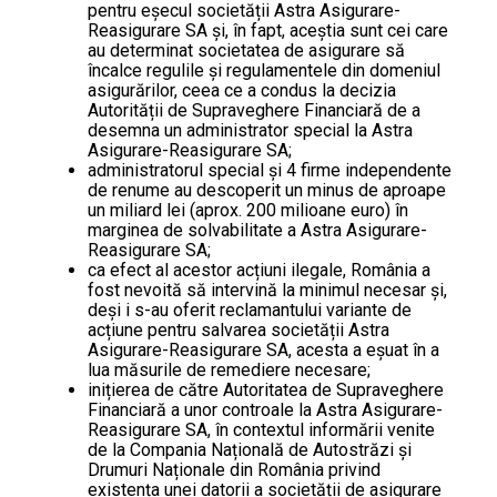
pentru eșecul societății Astra Asigurare-
Reasigurare SA și, în fapt, aceștia sunt cei care
au determinat societatea de asigurare să
încalce regulile și regulamentele din domeniul
asigurărilor, ceea ce a condus la decizia
Autorității de Supraveghere Financiară de a
desemna un administrator special la Astra
Asigurare-Reasigurare SA;
administratorul special și 4 firme independente
de renume au descoperit un minus de aproape
un miliard lei (aprox. 200 milioane euro) în
marginea de solvabilitate a Astra Asigurare-
Reasigurare SA;
ca efect al acestor acțiuni ilegale, România a
fost nevoită să intervină la minimul necesar și,
deși i s-au oferit reclamantului variante de
acțiune pentru salvarea societății Astra
Asigurare-Reasigurare SA, acesta a eșuat în a
lua măsurile de remediere necesare;
inițierea de către Autoritatea de Supraveghere
Financiară a unor controale la Astra Asigurare-
Reasigurare SA, în contextul informării venite
de la Compania Națională de Autostrăzi și
Drumuri Naționale din România privind
existența unei datorii a societății de asigurare