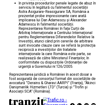
în privința procedurilor penale legate de abuz în
serviciu în legătură cu falimentul societății
Astra Asigurare-Reasigurare SA, România a
prezentat probe impresionante care arată
implicarea lui Dan Adamescu și Alexander
Adamescu în falimentul societății.
Reprezentarea României în fața Curții de
Arbitraj Internaționale a Centrului Internațional
pentru Reglementarea Diferendelor Relative la
Investiții, atunci când prin cererile de arbitrare
sunt invocate clauze care se referă la protecția
reciprocă a investițiilor din tratatele
internaționale la care România este parte, se
realizează de către Ministerul Finanțelor, în
conformitate cu dispozițiile Ordonanței de
urgență a Guvernului nr.126/2005.
Reprezentarea juridică a României în acest dosar a
fost asigurată de consorțiul format din societățile de
avocatură ”Derains & Gharavi AARPI” (Franța), ”Akinci
Danișmanlik Hizmetleri LTD” (Turcia) și ”Trofin și
Asociații SCA” (România).