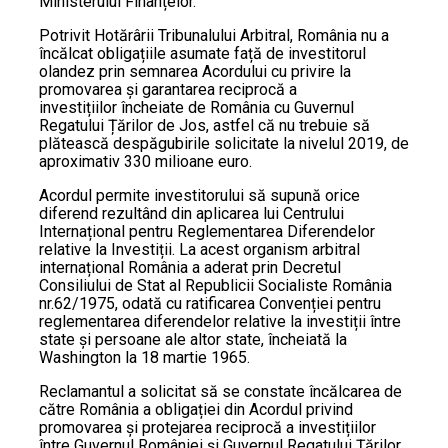
Ministerului Finanțelor.
Potrivit Hotărârii Tribunalului Arbitral, România nu a
încălcat obligațiile asumate față de investitorul
olandez prin semnarea Acordului cu privire la
promovarea și garantarea reciprocă a
investițiilor încheiate de România cu Guvernul
Regatului Țărilor de Jos, astfel că nu trebuie să
plătească despăgubirile solicitate la nivelul 2019, de
aproximativ 330 milioane euro.
Acordul permite investitorului să supună orice
diferend rezultând din aplicarea lui Centrului
Internațional pentru Reglementarea Diferendelor
relative la Investiții. La acest organism arbitral
internațional România a aderat prin Decretul
Consiliului de Stat al Republicii Socialiste România
nr.62/1975, odată cu ratificarea Convenției pentru
reglementarea diferendelor relative la investiții între
state și persoane ale altor state, încheiată la
Washington la 18 martie 1965.
Reclamantul a solicitat să se constate încălcarea de
către România a obligației din Acordul privind
promovarea și protejarea reciprocă a investițiilor
între Guvernul României și Guvernul Regatului Țărilor