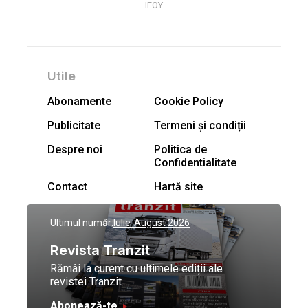
IFOY
Utile
Abonamente
Cookie Policy
Publicitate
Termeni și condiții
Despre noi
Politica de
Confidentialitate
Contact
Hartă site
Ultimul număr:
Iulie-August 2026
Revista Tranzit
Rămâi la curent cu ultimele ediții ale
revistei Tranzit
Abonează-te