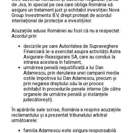
de Jos, în special pe cea care obliga România să
asigure un tratament just și echitabil investiției Nova
Group Investments B.V, drept protejat de acordul
internațional de protecție a investițiilor.
Acuzațiile aduse României au fost că nu a respectat
Acordul prin:
deciziile pe care Autoritatea de Supraveghere
Financiară le-a exercitat asupra activității Astra
Asigurare-Reasigurare SA, care au condus la
intrarea acesteia în faliment,
urmărirea penală nejustificată a lui Dan
Adamescu, prin derularea unei campanii media
ostile împotriva lui Dan Adamescu, precum și
prin negarea dreptului său la un proces
echitabil în procedurile penale interne (de către
organele de urmărire penală și instanțele
judecătorești).
În apărările sale scrise, România a respins acuzațiile
reclamantului și a prezentat tribunalului arbitral
următoarele:
familia Adamescu este singura responsabilă