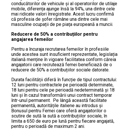
conducătorilor de vehicule și al operatorilor de utilaje
mobile, diferența ajunge însă la 94%, una dintre cele
mai ridicate valori înregistrate. Acest lucru confirmă
că profesia de șofer rămâne una dintre cele mai
masculine ocupații de pe piața europeană a muncii.
Reducere de 50% a contribuțiilor pentru
angajarea femeilor
Pentru a încuraja recrutarea femeilor în profesiile
unde acestea sunt insuficient reprezentate, legislația
italiană menține în vigoare facilitatea conform căreia
angajatorii care recrutează femei beneficiază de o
reducere de 50% a contribuțiilor sociale datorate.
Durata facilității diferă în funcție de tipul contractului:
12 luni pentru contractele pe perioadă determinate,
18 luni pentru cele pe perioadă nedeterminată și 18
luni și în cazul transformării unui contract temporar
într-unul permanent. Pe lângă această facilitate
permanentă, autoritățile italiene au introdus și
Bonusul pentru Femei care oferă angajatorilor o
scutire de sută la sută a contribuțiilor sociale, în
limita a 650 de euro pe lună pentru fiecare angajată,
pentru o perioadă de maximum 2 ani.