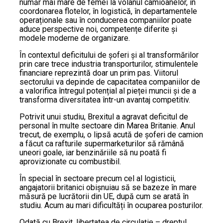
număr mai mare de femei la volanul camioanelor, în
coordonarea flotelor, în logistică, în departamentele
operaționale sau în conducerea companiilor poate
aduce perspective noi, competențe diferite și
modele moderne de organizare.
În contextul deficitului de șoferi și al transformărilor
prin care trece industria transporturilor, stimulentele
financiare reprezintă doar un prim pas. Viitorul
sectorului va depinde de capacitatea companiilor de
a valorifica întregul potențial al pieței muncii și de a
transforma diversitatea într-un avantaj competitiv.
Potrivit unui studiu, Brexitul a agravat deficitul de
personal în multe sectoare din Marea Britanie. Anul
trecut, de exemplu, o lipsă acută de șoferi de camion
a făcut ca rafturile supermarketurilor să rămână
uneori goale, iar benzinăriile să nu poată fi
aprovizionate cu combustibil.
În special în sectoare precum cel al logisticii,
angajatorii britanici obișnuiau să se bazeze în mare
măsură pe lucrătorii din UE, după cum se arată în
studiu. Acum au mari dificultăți în ocuparea posturilor.
Odată cu Brexit, libertatea de circulație – dreptul