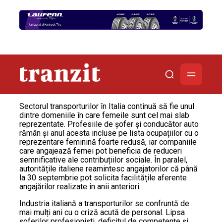
Sectorul transporturilor în Italia continuă să fie unul
dintre domeniile în care femeile sunt cel mai slab
reprezentate. Profesiile de șofer și conducător auto
rămân și anul acesta incluse pe lista ocupațiilor cu o
reprezentare feminină foarte redusă, iar companiile
care angajează femei pot beneficia de reduceri
semnificative ale contribuțiilor sociale. În paralel,
autoritățile italiene reamintesc angajatorilor că până
la 30 septembrie pot solicita facilitățile aferente
angajărilor realizate în anii anteriori.
Industria italiană a transporturilor se confruntă de
mai mulți ani cu o criză acută de personal. Lipsa
șoferilor profesioniști, deficitul de competențe și