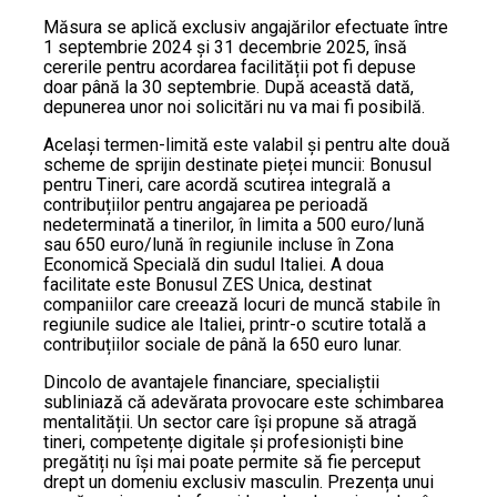
Măsura se aplică exclusiv angajărilor efectuate între
1 septembrie 2024 și 31 decembrie 2025, însă
cererile pentru acordarea facilității pot fi depuse
doar până la 30 septembrie. După această dată,
depunerea unor noi solicitări nu va mai fi posibilă.
Același termen-limită este valabil și pentru alte două
scheme de sprijin destinate pieței muncii: Bonusul
pentru Tineri, care acordă scutirea integrală a
contribuțiilor pentru angajarea pe perioadă
nedeterminată a tinerilor, în limita a 500 euro/lună
sau 650 euro/lună în regiunile incluse în Zona
Economică Specială din sudul Italiei. A doua
facilitate este Bonusul ZES Unica, destinat
companiilor care creează locuri de muncă stabile în
regiunile sudice ale Italiei, printr-o scutire totală a
contribuțiilor sociale de până la 650 euro lunar.
Dincolo de avantajele financiare, specialiștii
subliniază că adevărata provocare este schimbarea
mentalității. Un sector care își propune să atragă
tineri, competențe digitale și profesioniști bine
pregătiți nu își mai poate permite să fie perceput
drept un domeniu exclusiv masculin. Prezența unui