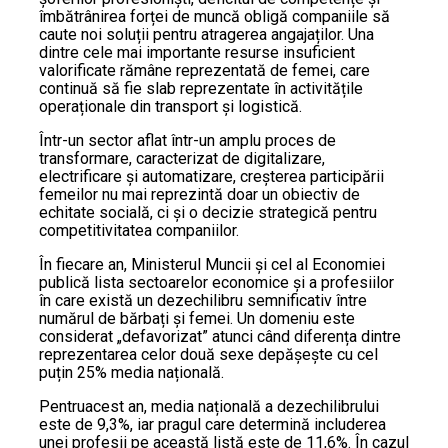
îmbătrânirea forței de muncă obligă companiile să
caute noi soluții pentru atragerea angajaților. Una
dintre cele mai importante resurse insuficient
valorificate rămâne reprezentată de femei, care
continuă să fie slab reprezentate în activitățile
operaționale din transport și logistică.
Într-un sector aflat într-un amplu proces de
transformare, caracterizat de digitalizare,
electrificare și automatizare, creșterea participării
femeilor nu mai reprezintă doar un obiectiv de
echitate socială, ci și o decizie strategică pentru
competitivitatea companiilor.
În fiecare an, Ministerul Muncii și cel al Economiei
publică lista sectoarelor economice și a profesiilor
în care există un dezechilibru semnificativ între
numărul de bărbați și femei. Un domeniu este
considerat „defavorizat” atunci când diferența dintre
reprezentarea celor două sexe depășește cu cel
puțin 25% media națională.
Pentruacest an, media națională a dezechilibrului
este de 9,3%, iar pragul care determină includerea
unei profesii pe această listă este de 11,6%. În cazul