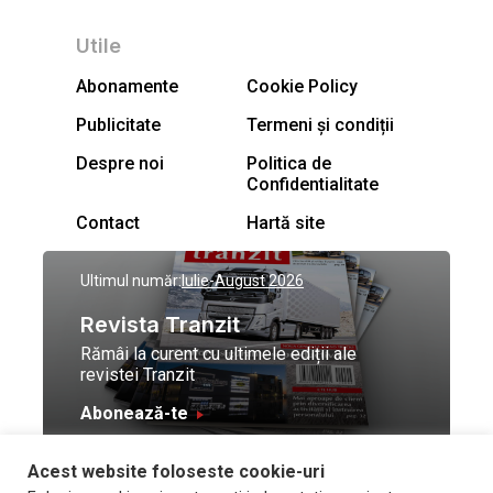
Utile
Abonamente
Cookie Policy
Publicitate
Termeni și condiții
Despre noi
Politica de
Confidentialitate
Contact
Hartă site
Ultimul număr:
Iulie-August 2026
Revista Tranzit
Rămâi la curent cu ultimele ediții ale
revistei Tranzit
Abonează-te
Acest website foloseste cookie-uri
© Toate drepturile
Design by
High Contrast