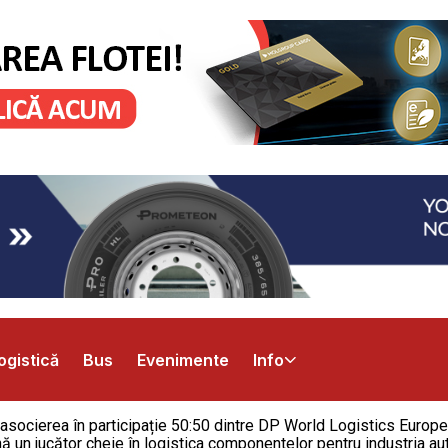
ogistică
Bus
Evenimente
Info
 asocierea în participație 50:50 dintre DP World Logistics Europe
ă un jucător cheie în logistica componentelor pentru industria aut