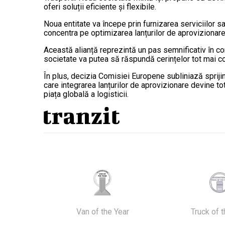
oferi soluții eficiente și flexibile.
Noua entitate va începe prin furnizarea serviciilor s
concentra pe optimizarea lanțurilor de aprovizionare 
Această alianță reprezintă un pas semnificativ în co
societate va putea să răspundă cerințelor tot mai co
În plus, decizia Comisiei Europene subliniază spriji
care integrarea lanțurilor de aprovizionare devine to
piața globală a logisticii.
Van of the Year
Truck of 