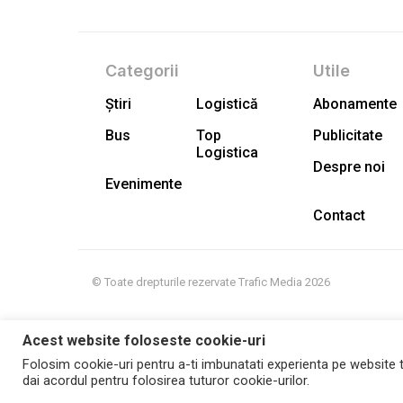
Categorii
Utile
Știri
Logistică
Abonamente
Bus
Top
Publicitate
Logistica
Despre noi
Evenimente
Contact
© Toate drepturile rezervate Trafic Media 2026
Acest website foloseste cookie-uri
Folosim cookie-uri pentru a-ti imbunatati experienta pe website t
dai acordul pentru folosirea tuturor cookie-urilor.