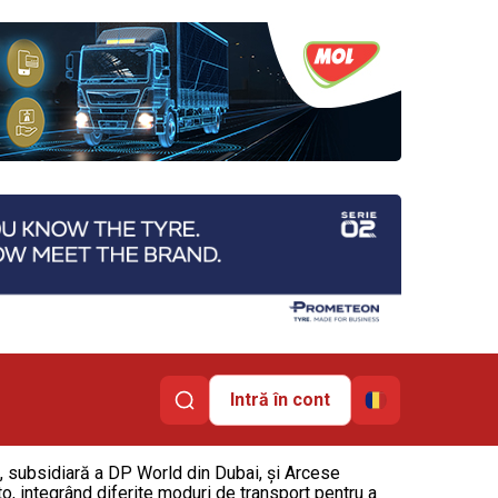
Intră în cont
, subsidiară a DP World din Dubai, și Arcese
o, integrând diferite moduri de transport pentru a