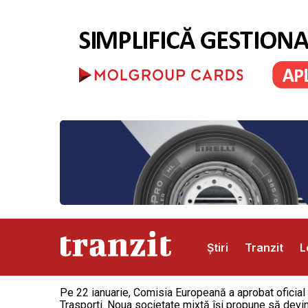
Știri
Tranzit
L
Pe 22 ianuarie, Comisia Europeană a aprobat oficial
Abonamente
Publicitate
Contact
Trasporti. Noua societate mixtă își propune să devin