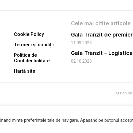
Cele mai citite articole
Cookie Policy
11.09.2023
Termeni și condiții
Gala Tranzit – Logistic
Politica de
Confidentialitate
02.10.2020
Hartă site
Design by
inand minte preferintele tale de navigare. Apasand pe butonul accept 