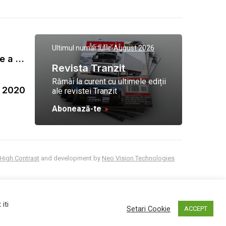
Ultimul număr:
Iulie-August 2026
Gala Tranzit de premiere a celor mai eficienti operatori de transport marfa 2023
Revista Tranzit
Rămâi la curent cu ultimele ediții
a 2020
ale revistei Tranzit
Abonează-te
High Contrast
and development by
Neo Vision Technologies
iti
Setari Cookie
ACCEPT