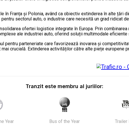
ale în Franța și Polonia, având ca obiectiv extinderea în alte țări
pentru sectorul auto, o industrie care necesită un grad ridicat de 
nsolidarea ofertei logistice integrate în Europa. Prin combinarea
mplexe ale industriei auto, oferind soluții multimodale eficiente 
nul pentru parteneriate care favorizează inovarea și competitivita
t mai crucială. Extinderea activităților către alte piețe europen
Tranzit este membru al juriilor:
the Year
Bus of the Year
Trailer