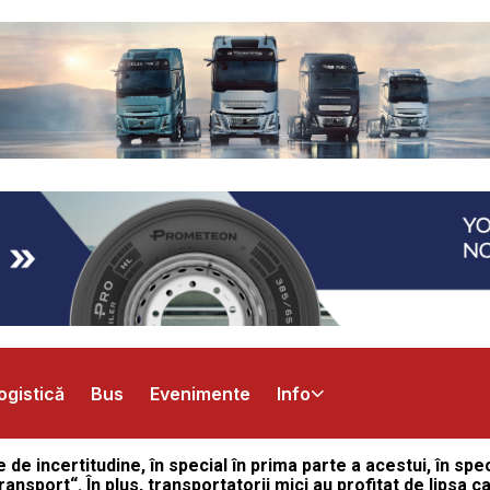
ogistică
Bus
Evenimente
Info
de incertitudine, în special în prima parte a acestui, în spec
ansport“. În plus, transportatorii mici au profitat de lipsa c