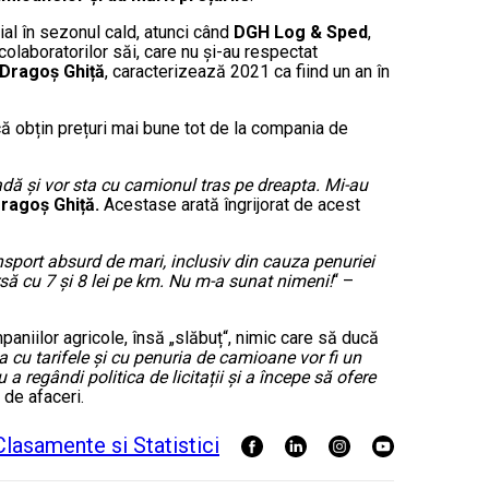
cial în sezonul cald, atunci când
DGH Log & Sped
,
olaboratorilor săi, care nu și-au respectat
Dragoș Ghiță
, caracterizează 2021 ca fiind un an în
a că obțin prețuri mai bune tot de la compania de
dă și vor sta cu camionul tras pe dreapta. Mi-au
ragoș Ghiță.
Acestase arată îngrijorat de acest
nsport absurd de mari, inclusiv din cauza penuriei
rsă cu 7 și 8 lei pe km. Nu m-a sunat nimeni!
“ –
aniilor agricole, însă „slăbuț“, nimic care să ducă
ia cu tarifele și cu penuria de camioane vor fi un
a regândi politica de licitații și a începe să ofere
 de afaceri.