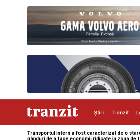
Știri
Tranzit
L
Transportul intern a fost caracterizat de o stare 
Abonamente
Publicitate
Contact
gânduri de a face economii ridicate în zona de tr