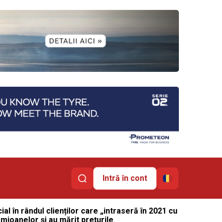
Intră în cont
ial în rândul clienților care „intraseră în 2021 cu
amioanelor și au mărit prețurile
.