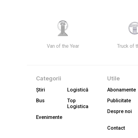
Van of the Year
Truck of 
Categorii
Utile
Știri
Logistică
Abonamente
Bus
Top
Publicitate
Logistica
Despre noi
Evenimente
Contact