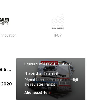
 Innovation
IFOY
Ultimul număr:
Iulie-August 2026
Gala Tranzit de premiere a celor mai eficienti operatori de transport marfa 2023
Revista Tranzit
Rămâi la curent cu ultimele ediții
a 2020
ale revistei Tranzit
Abonează-te