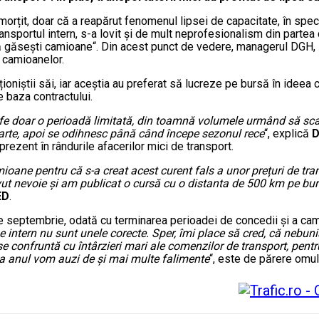
ezmorțit, doar că a reapărut fenomenul lipsei de capacitate, în spe
sportul intern, s-a lovit și de mult neprofesionalism din partea c
 să găsești camioane“. Din acest punct de vedere, managerul DGH,
a camioanelor.
cționiștii săi, iar aceștia au preferat să lucreze pe bursă în idee
e baza contractului.
rife doar o perioadă limitată, din toamnă volumele urmând să sca
arte, apoi se odihnesc până când începe sezonul rece
“, explică
D
prezent în rândurile afacerilor mici de transport.
mioane pentru că s-a creat acest curent fals a unor prețuri de tra
avut nevoie și am publicat o cursă cu o distanta de 500 km pe bu
ED
.
 septembrie, odată cu terminarea perioadei de concedii și a camp
pe intern nu sunt unele corecte. Sper, îmi place să cred, că nebun
e confruntă cu întârzieri mari ale comenzilor de transport, pentru 
 la anul vom auzi de și mai multe falimente
“, este de părere omul