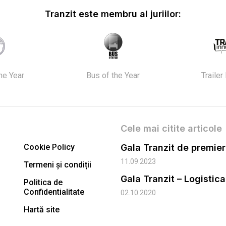
Tranzit este membru al juriilor:
the Year
Bus of the Year
Trailer
Cele mai citite articole
Cookie Policy
11.09.2023
Termeni și condiții
Gala Tranzit – Logistic
Politica de
Confidentialitate
02.10.2020
Hartă site