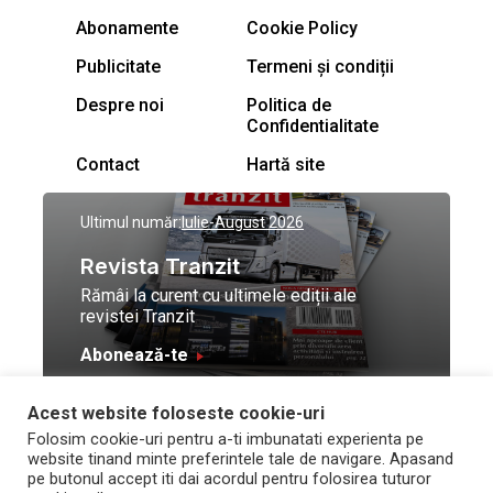
Abonamente
Cookie Policy
Publicitate
Termeni și condiții
Despre noi
Politica de
Confidentialitate
Contact
Hartă site
Ultimul număr:
Iulie-August 2026
Revista Tranzit
Rămâi la curent cu ultimele ediții ale
revistei Tranzit
Abonează-te
Acest website foloseste cookie-uri
© Toate drepturile
Design by
High Contrast
Folosim cookie-uri pentru a-ti imbunatati experienta pe
rezervate Trafic Media
and development by
Neo
website tinand minte preferintele tale de navigare. Apasand
2026
Vision Technologies
pe butonul accept iti dai acordul pentru folosirea tuturor