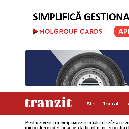
Știri
Tranzit
L
Pentru a veni in intampinarea mediului de afaceri ca
Abonamente
Publicitate
Contact
microintreprinderilor acces la finantari in lei pentr