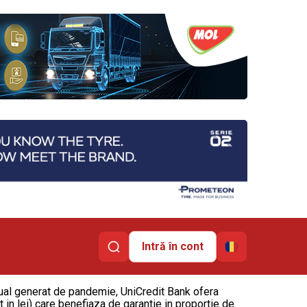
Intră în cont
ctual generat de pandemie, UniCredit Bank ofera
t in lei) care benefiaza de garantie in proportie de