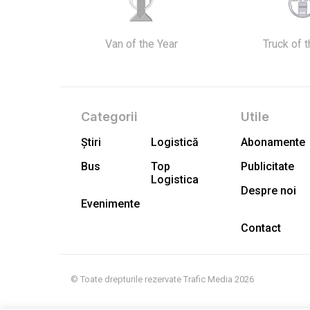
Van of the Year
Truck of 
Categorii
Utile
Știri
Logistică
Abonamente
Bus
Top
Publicitate
Logistica
Despre noi
Evenimente
Contact
© Toate drepturile rezervate Trafic Media 2026