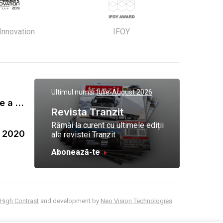
 Innovation
IFOY
Ultimul număr:
Iulie-August 2026
Gala Tranzit de premiere a celor mai eficienti operatori de transport marfa 2023
Revista Tranzit
Rămâi la curent cu ultimele ediții
a 2020
ale revistei Tranzit
Abonează-te
High Contrast
and development by
Neo Vision Technologies