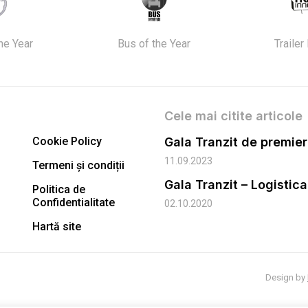
the Year
Bus of the Year
Trailer
Cele mai citite articole
Cookie Policy
11.09.2023
Termeni și condiții
Gala Tranzit – Logistic
Politica de
Confidentialitate
02.10.2020
Hartă site
Design by