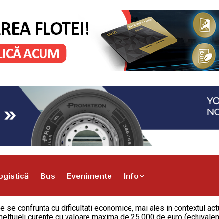
ogistică
Bus
Evenimente
Info
re se confrunta cu dificultati economice, mai ales in contextul a
u cheltuieli curente cu valoare maxima de 25.000 de euro (echivalen