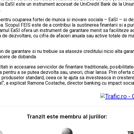
antia EaSI este un instrument accesat de UniCredit Bank de la Un
.
pentru ocuparea fortei de munca si inovare sociala – EaSI – si de
opa. Scopul FEIS este de a contribui la sustinerea finantarii si a pun
ramul EaSI ofera un instrument de garantare menit sa faciliteze ac
 faza de dezvoltare, cu cifra de afaceri anuala sau active totale d
 de garantare si nu trebuie sa ataseze creditului nicio alta garant
ducere de dobanda.
tati in accesarea serviciilor de finantare traditionale, posibilita
 pentru a se putea dezvolta sau, uneori, chiar lansa. Prin oferta 
produselor standard, ceea ce le ajuta sa investeasca in cresterea 
al“, a explicat Ramona Costache, director banking cu impact socia
Tranzit este membru al juriilor: