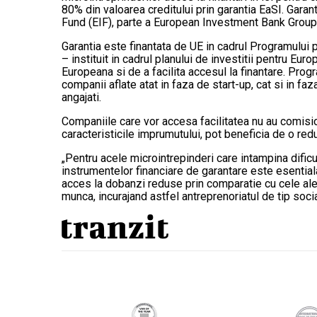
80% din valoarea creditului prin garantia EaSI. Gar
Fund (EIF), parte a European Investment Bank Group
Garantia este finantata de UE in cadrul Programului 
– instituit in cadrul planului de investitii pentru Eur
Europeana si de a facilita accesul la finantare. Prog
companii aflate atat in ​​faza de start-up, cat si in
angajati.
Companiile care vor accesa facilitatea nu au comision
caracteristicile imprumutului, pot beneficia de o re
„Pentru acele microintrepinderi care intampina dificul
instrumentelor financiare de garantare este esentiala
acces la dobanzi reduse prin comparatie cu cele ale 
munca, incurajand astfel antreprenoriatul de tip soci