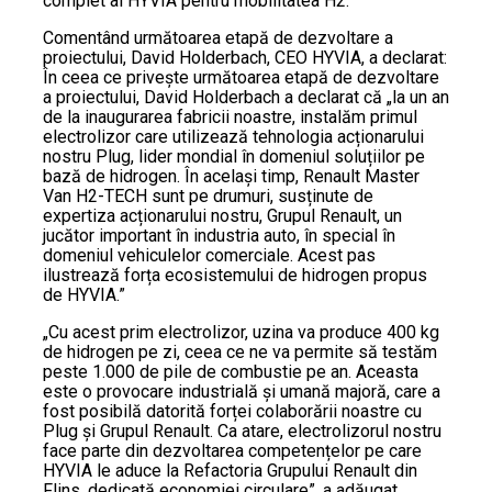
complet al HYVIA pentru mobilitatea H2.
Comentând următoarea etapă de dezvoltare a
proiectului, David Holderbach, CEO HYVIA, a declarat:
În ceea ce privește următoarea etapă de dezvoltare
a proiectului, David Holderbach a declarat că „la un an
de la inaugurarea fabricii noastre, instalăm primul
electrolizor care utilizează tehnologia acționarului
nostru Plug, lider mondial în domeniul soluțiilor pe
bază de hidrogen. În același timp, Renault Master
Van H2-TECH sunt pe drumuri, susținute de
expertiza acționarului nostru, Grupul Renault, un
jucător important în industria auto, în special în
domeniul vehiculelor comerciale. Acest pas
ilustrează forța ecosistemului de hidrogen propus
de HYVIA.”
„Cu acest prim electrolizor, uzina va produce 400 kg
de hidrogen pe zi, ceea ce ne va permite să testăm
peste 1.000 de pile de combustie pe an. Aceasta
este o provocare industrială și umană majoră, care a
fost posibilă datorită forței colaborării noastre cu
Plug și Grupul Renault. Ca atare, electrolizorul nostru
face parte din dezvoltarea competențelor pe care
HYVIA le aduce la Refactoria Grupului Renault din
Flins, dedicată economiei circulare”, a adăugat