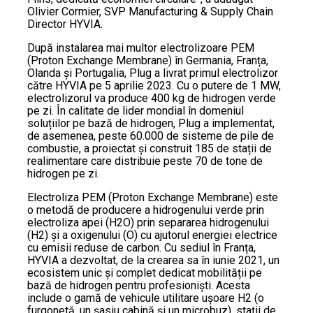
Olivier Cormier, SVP Manufacturing & Supply Chain
Director HYVIA.
După instalarea mai multor electrolizoare PEM
(Proton Exchange Membrane) în Germania, Franța,
Olanda și Portugalia, Plug a livrat primul electrolizor
către HYVIA pe 5 aprilie 2023. Cu o putere de 1 MW,
electrolizorul va produce 400 kg de hidrogen verde
pe zi. În calitate de lider mondial în domeniul
soluțiilor pe bază de hidrogen, Plug a implementat,
de asemenea, peste 60.000 de sisteme de pile de
combustie, a proiectat și construit 185 de stații de
realimentare care distribuie peste 70 de tone de
hidrogen pe zi.
Electroliza PEM (Proton Exchange Membrane) este
o metodă de producere a hidrogenului verde prin
electroliza apei (H2O) prin separarea hidrogenului
(H2) și a oxigenului (O) cu ajutorul energiei electrice
cu emisii reduse de carbon. Cu sediul în Franța,
HYVIA a dezvoltat, de la crearea sa în iunie 2021, un
ecosistem unic și complet dedicat mobilității pe
bază de hidrogen pentru profesioniști. Acesta
include o gamă de vehicule utilitare ușoare H2 (o
furgonetă, un șasiu cabină și un microbuz), stații de