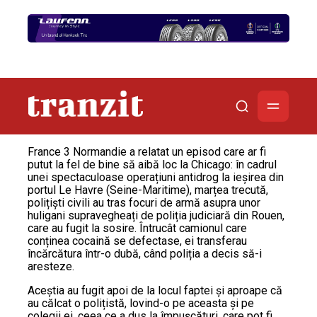
France 3 Normandie a relatat un episod care ar fi
putut la fel de bine să aibă loc la Chicago: în cadrul
unei spectaculoase operațiuni antidrog la ieșirea din
portul Le Havre (Seine-Maritime), marțea trecută,
polițiști civili au tras focuri de armă asupra unor
huligani supravegheați de poliția judiciară din Rouen,
care au fugit la sosire. Întrucât camionul care
conținea cocaină se defectase, ei transferau
încărcătura într-o dubă, când poliția a decis să-i
aresteze.
Aceștia au fugit apoi de la locul faptei și aproape că
au călcat o polițistă, lovind-o pe aceasta și pe
colegii ei, ceea ce a dus la împușcături, care pot fi