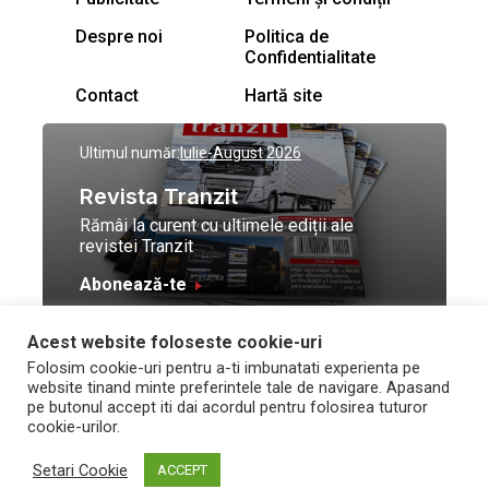
Despre noi
Politica de
Confidentialitate
Contact
Hartă site
Ultimul număr:
Iulie-August 2026
Revista Tranzit
Rămâi la curent cu ultimele ediții ale
revistei Tranzit
Abonează-te
Acest website foloseste cookie-uri
© Toate drepturile
Design by
High Contrast
Folosim cookie-uri pentru a-ti imbunatati experienta pe
rezervate Trafic Media
and development by
Neo
website tinand minte preferintele tale de navigare. Apasand
2026
Vision Technologies
pe butonul accept iti dai acordul pentru folosirea tuturor
cookie-urilor.
Setari Cookie
ACCEPT