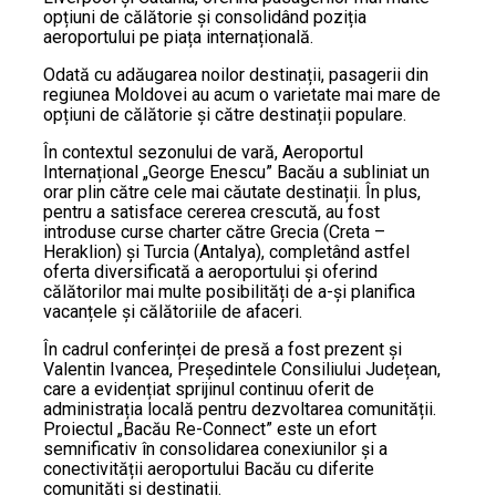
opțiuni de călătorie și consolidând poziția
aeroportului pe piața internațională.
Odată cu adăugarea noilor destinații, pasagerii din
regiunea Moldovei au acum o varietate mai mare de
opțiuni de călătorie și către destinații populare.
În contextul sezonului de vară, Aeroportul
Internațional „George Enescu” Bacău a subliniat un
orar plin către cele mai căutate destinații. În plus,
pentru a satisface cererea crescută, au fost
introduse curse charter către Grecia (Creta –
Heraklion) și Turcia (Antalya), completând astfel
oferta diversificată a aeroportului și oferind
călătorilor mai multe posibilități de a-și planifica
vacanțele și călătoriile de afaceri.
În cadrul conferinței de presă a fost prezent și
Valentin Ivancea, Președintele Consiliului Județean,
care a evidențiat sprijinul continuu oferit de
administrația locală pentru dezvoltarea comunității.
Proiectul „Bacău Re-Connect” este un efort
semnificativ în consolidarea conexiunilor și a
conectivității aeroportului Bacău cu diferite
comunități și destinații.