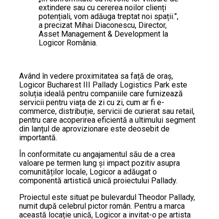
extindere sau cu cererea noilor clienți
potențiali, vom adăuga treptat noi spații.”,
a precizat Mihai Diaconescu, Director,
Asset Management & Development la
Logicor România.
Având în vedere proximitatea sa față de oraș,
Logicor Bucharest III Pallady Logistics Park este
soluția ideală pentru companiile care furnizează
servicii pentru viața de zi cu zi, cum ar fi e-
commerce, distribuție, servicii de curierat sau retail,
pentru care acoperirea eficientă a ultimului segment
din lanțul de aprovizionare este deosebit de
importantă.
În conformitate cu angajamentul său de a crea
valoare pe termen lung și impact pozitiv asupra
comunităților locale, Logicor a adăugat o
componentă artistică unică proiectului Pallady.
Proiectul este situat pe bulevardul Theodor Pallady,
numit după celebrul pictor român. Pentru a marca
această locație unică, Logicor a invitat-o pe artista