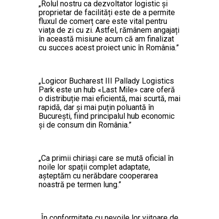
„Rolul nostru ca dezvoltator logistic și
proprietar de facilități este de a permite
fluxul de comerț care este vital pentru
viața de zi cu zi. Astfel, rămânem angajați
în această misiune acum că am finalizat
cu succes acest proiect unic în România.”
„Logicor Bucharest III Pallady Logistics
Park este un hub «Last Mile» care oferă
o distribuție mai eficientă, mai scurtă, mai
rapidă, dar și mai puțin poluantă în
București, fiind principalul hub economic
şi de consum din România.”
„Ca primii chiriași care se mută oficial în
noile lor spații complet adaptate,
așteptăm cu nerăbdare cooperarea
noastră pe termen lung.”
„În conformitate cu nevoile lor viitoare de