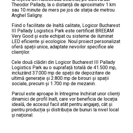
Theodor Pallady, la o distanță de aproximativ 1 km
sau 10 minute de mers pe jos de stația de metrou
Anghel Saligny.
Fiind o facilitate de înaltă calitate, Logicor Bucharest
III Pallady Logistics Park este certificat BREEAM
Very Good și este echipat cu sisteme de iluminat
LED eficiente și ecologice. Noul proiect personalizat
oferă spații unice, adaptate nevoilor specifice ale
clienților.
Cele două clădiri din Logicor Bucharest III Pallady
Logistics Park au o suprafață totală de 41.500 mp,
incluzând 37.000 mp de spații de depozitare de
ultimă generație și 2.800 mp de birouri și spații
sociale, precum și 1.700 mp de mezanin.
Parcul este aproape în întregime închiriat unor clienți
dinamici de profil înalt, care vor beneficia de locația
ideală, de accesul facil atât pentru angajați, cât și
pentru producția și distribuția de bunuri la nivel local
și național.