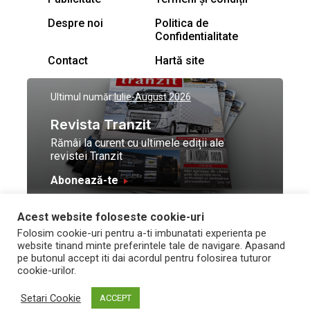
Despre noi
Politica de
Confidentialitate
Contact
Hartă site
Ultimul număr:
Iulie-August 2026
Revista Tranzit
Rămâi la curent cu ultimele ediții ale
revistei Tranzit
Abonează-te
Acest website foloseste cookie-uri
© Toate drepturile
Design by
High Contrast
Folosim cookie-uri pentru a-ti imbunatati experienta pe
rezervate Trafic Media
and development by
Neo
website tinand minte preferintele tale de navigare. Apasand
2026
Vision Technologies
pe butonul accept iti dai acordul pentru folosirea tuturor
cookie-urilor.
Setari Cookie
ACCEPT