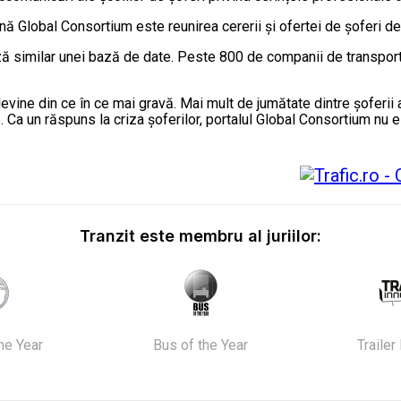
iană Global Consortium este reunirea cererii și ofertei de șoferi de
 similar unei bază de date. Peste 800 de companii de transport te
vine din ce în ce mai gravă. Mai mult de jumătate dintre şoferii ac
Ca un răspuns la criza şoferilor, portalul Global Consortium nu es
Tranzit este membru al juriilor:
the Year
Bus of the Year
Trailer