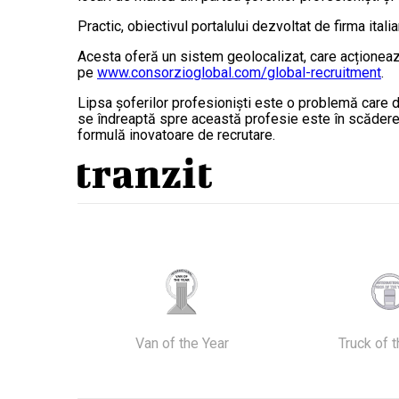
Practic, obiectivul portalului dezvoltat de firma ital
Acesta oferă un sistem geolocalizat, care acționează
pe
www.consorzioglobal.com/global-recruitment
.
Lipsa șoferilor profesionişti este o problemă care de
se îndreaptă spre această profesie este în scădere. 
formulă inovatoare de recrutare.
Van of the Year
Truck of 