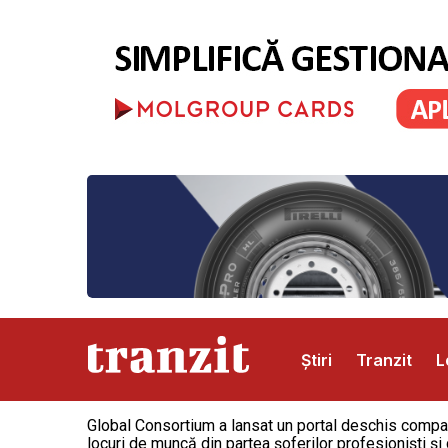
Știri
Tranzit
L
Global Consortium a lansat un portal deschis companii
Abonamente
Publicitate
Contact
locuri de muncă din partea șoferilor profesionişti și 