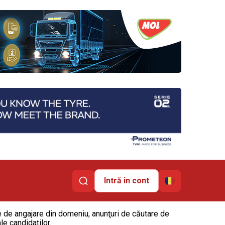
Intră în cont
te de angajare din domeniu, anunţuri de căutare de
le candidaților.