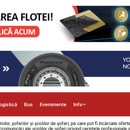
ogistică
Bus
Evenimente
Info
lor, șoferilor și școlilor de șoferi, pe care pot fi încărcate ofer
ccomunicări ale școlilor de șoferi privind cerințele profesionale a