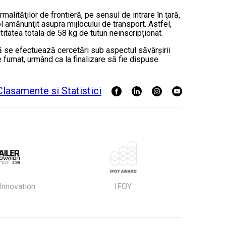
malităţilor de frontieră, pe sensul de intrare în ţară,
ol amănunţit asupra mijlocului de transport. Astfel,
itatea totala de 58 kg de tutun neinscripționat.
auză se efectuează cercetări sub aspectul săvârşirii
e fumat, urmând ca la finalizare să fie dispuse
 Innovation
IFOY