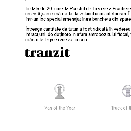
În data de 20 iunie, la Punctul de Trecere a Frontierei
un cetăţean român, aflat la volanul unui autoturism. Î
într-un loc special amenajat între bancheta din spate
Întreaga cantitate de tutun a fost ridicată în vederea
infracţiunii de deţinere în afara antrepozitului fisca
măsurile legale care se impun.
Van of the Year
Truck of 