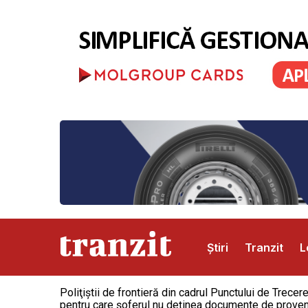
Știri
Tranzit
L
Poliţiştii de frontieră din cadrul Punctului de Trecer
Abonamente
Publicitate
Contact
pentru care șoferul nu deținea documente de proven