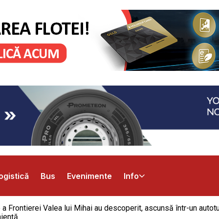
ogistică
Bus
Evenimente
Info
e a Frontierei Valea lui Mihai au descoperit, ascunsă într-un autot
iență.