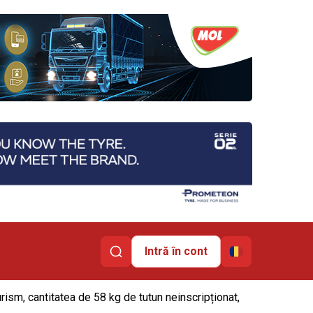
Intră în cont
urism, cantitatea de 58 kg de tutun neinscripționat,