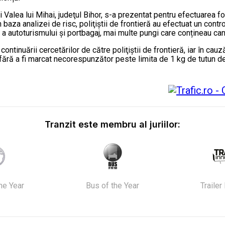
 Valea lui Mihai, judeţul Bihor, s-a prezentat pentru efectuarea for
n baza analizei de risc, poliţiştii de frontieră au efectuat un contr
 a autoturismului și portbagaj, mai multe pungi care conțineau cant
 continuării cercetărilor de către poliţiştii de frontieră, iar în c
l, fără a fi marcat necorespunzător peste limita de 1 kg de tutun d
Tranzit este membru al juriilor:
the Year
Bus of the Year
Trailer